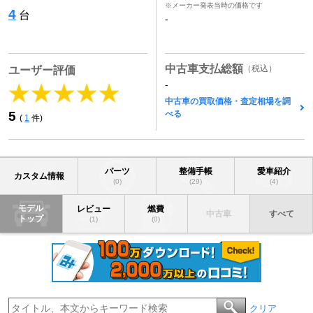
※メーカー発表当時の価格です
4
台
-
中古車支払総額
（税込）
ユーザー評価
-
中古車の買取価格・査定相場を調
べる
5
(
1
件)
パーツ
整備手帳
愛車紹介
カスタム情報
(0)
(29)
(4)
モデル
レビュー
燃費
中古車
すべて
トップ
(1)
(0)
クリア