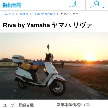
ログイン
メニュー
みんカラ
車種別
Riva by Yamaha
ヤマハ リヴァ
Riva by Yamaha ヤマハ リヴァ
新車本体価格
※
（税込）
ユーザー登録台数