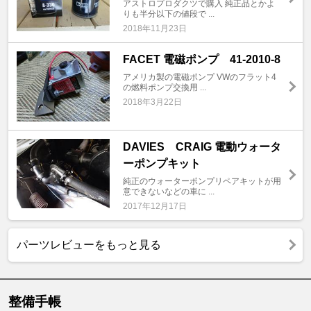
アストロプロダクツで購入 純正品とかよ
りも半分以下の値段で ...
2018年11月23日
FACET 電磁ポンプ 41-2010-8
アメリカ製の電磁ポンプ VWのフラット4
の燃料ポンプ交換用 ...
2018年3月22日
DAVIES CRAIG 電動ウォータ
ーポンプキット
純正のウォーターポンプリペアキットが用
意できないなどの車に ...
2017年12月17日
パーツレビューをもっと見る
整備手帳