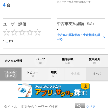
※メーカー発表当時の価格です
4
台
-
中古車支払総額
（税込）
ユーザー評価
-
中古車の買取価格・査定相場を調
べる
-
(
-
件)
パーツ
整備手帳
愛車紹介
カスタム情報
(5)
(72)
(4)
モデル
レビュー
燃費
中古車
すべて
トップ
(0)
(3)
クリア