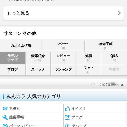
もっと見る
サターン その他
パーツ
整備手帳
カスタム情報
(0)
(1)
モデル
愛車紹介
レビュー
燃費
Q&A
トップ
(10)
(0)
(0)
(0)
フォト
ブログ
スペック
ランキング
中古車
(3)
ページの先頭へ ▲
みんカラ 人気のカテゴリ
車種別
イイね！
整備手帳
ブログ
パーツレビュー
グループ