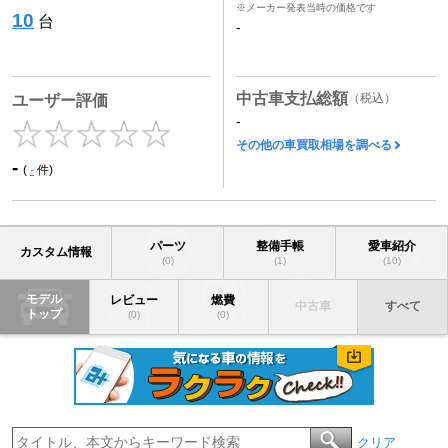
※メーカー発表当時の価格です
10
台
-
中古車支払総額
（税込）
ユーザー評価
-
その他の車買取相場を調べる
-
(
-
件)
パーツ
整備手帳
愛車紹介
カスタム情報
(0)
(1)
(10)
モデル
レビュー
燃費
中古車
すべて
トップ
(0)
(0)
クリア