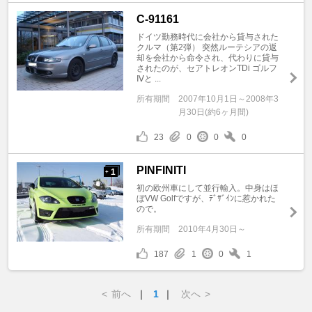
C-91161
ドイツ勤務時代に会社から貸与された
クルマ（第2弾） 突然ルーテシアの返
却を会社から命令され、代わりに貸与
されたのが、セアトレオンTDi ゴルフ
Ⅳと ...
所有期間
2007年10月1日～2008年3
月30日(約6ヶ月間)
23
0
0
0
PINFINITI
1
+
初の欧州車にして並行輸入。中身はほ
ぼVW Golfですが、ﾃﾞｻﾞｲﾝに惹かれた
ので。
所有期間
2010年4月30日～
187
1
0
1
<
前へ
｜
1
｜
次へ
>