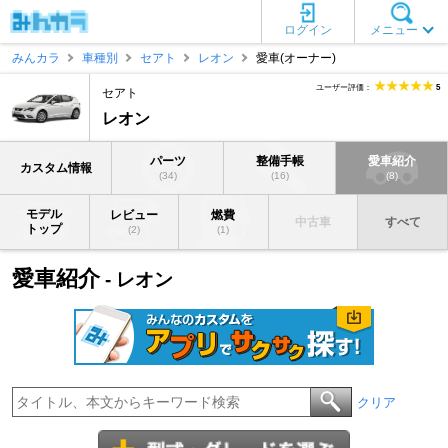
ログイン
メニュー
みんカラ
車種別
セアト
レオン
愛車(オーナー)
ユーザー評価：
5
セアト
レオン
パーツ
整備手帳
愛車紹介
カスタム情報
(34)
(16)
(8)
モデル
レビュー
燃費
中古車
すべて
トップ
(2)
(1)
愛車紹介
- レオン
クリア