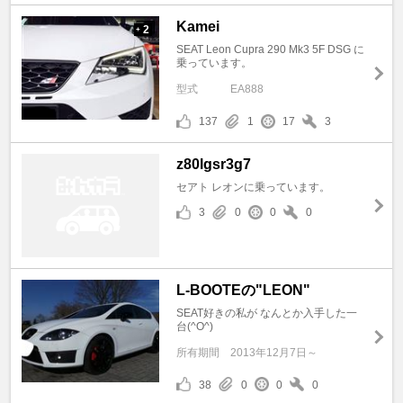
Kamei
2
+
SEAT Leon Cupra 290 Mk3 5F DSG に
乗っています。
型式
EA888
137
1
17
3
z80lgsr3g7
セアト レオンに乗っています。
3
0
0
0
L-BOOTEの"LEON"
SEAT好きの私が なんとか入手した一
台(^O^)
所有期間
2013年12月7日～
38
0
0
0