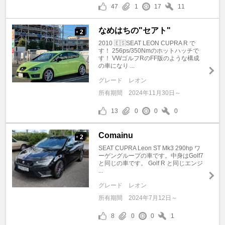
47
1
17
11
なめはちの"セアト"
2
+
2010 🇪🇸SEAT LEON CUPRA R で
す！ 256ps/350Nmのホットハッチで
す！ VWゴルフRのFF版のような構成
の車になり ...
グレード
レオン
所有期間
2024年11月30日～
13
0
0
0
Comainu
2
+
SEAT CUPRA Leon ST Mk3 290hp ワ
ーゲングループの車です。中身はGolf7
と同じの車です。 Golf R と同じエンジ
...
グレード
レオン
所有期間
2024年7月12日～
8
0
0
1