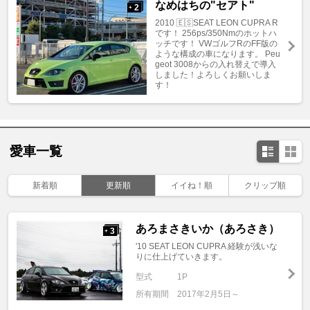
なめはちの"セアト"
2
+
2010 🇪🇸SEAT LEON CUPRA R
です！ 256ps/350Nmのホットハ
ッチです！ VWゴルフRのFF版の
ような構成の車になります。 Peu
geot 3008からの入れ替えで導入
しました！よろしくお願いしま
す！
愛車一覧
新着順
更新順
イイね！順
クリップ順
あろまさきいか（あろさき）
3
+
'10 SEAT LEON CUPRA 経験が浅いな
りに仕上げていきます。
型式
1P
所有期間
2017年2月5日～