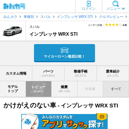
ログイン
メニュー
みんカラ
車種別
スバル
インプレッサ WRX STI
クルマレビュー
ユーザー評価：
4.35
スバル
インプレッサ WRX STI
マイカーローン徹底比較！
パーツ
整備手帳
愛車紹介
カスタム情報
(125,961)
(59,871)
(16,178)
モデル
レビュー
燃費
中古車
すべて
トップ
(1,491)
(89,740)
かけがえのない車
- インプレッサ WRX STI