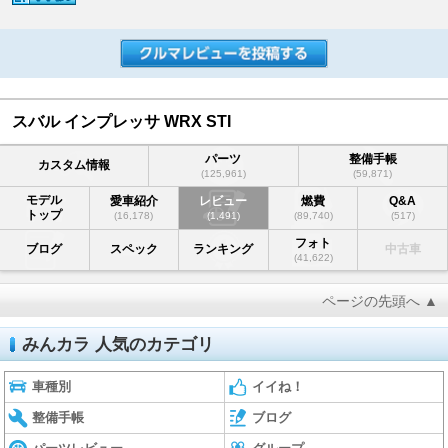
スバル インプレッサ WRX STI
パーツ
整備手帳
カスタム情報
(125,961)
(59,871)
モデル
愛車紹介
レビュー
燃費
Q&A
トップ
(16,178)
(1,491)
(89,740)
(517)
フォト
ブログ
スペック
ランキング
中古車
(41,622)
ページの先頭へ ▲
みんカラ 人気のカテゴリ
車種別
イイね！
整備手帳
ブログ