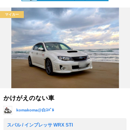
マイカー
かけがえのない車
komakoma@白ｽﾊﾞﾙ
スバル / インプレッサ WRX STI