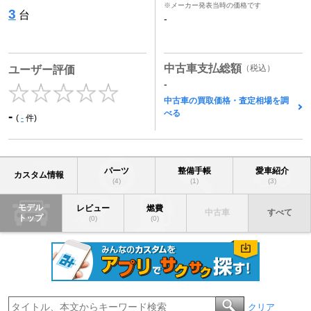
※メーカー発表当時の価格です
3
台
-
中古車支払総額
（税込）
ユーザー評価
-
中古車の買取価格・査定相場を調
べる
-
(
-
件)
パーツ
整備手帳
愛車紹介
カスタム情報
(4)
(1)
(3)
モデル
レビュー
燃費
中古車
すべて
トップ
(0)
(0)
クリア