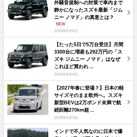
外騒音規制への対策で車内まで
静かになったスズキ最新「ジム
ニー ノマド」の真意とは？
NEW
2026年8月6日
【たった5日で5万台受注】月間
3300台に増産も292万円の「ス
ズキ ジムニー ノマド」はなぜ
これほど買われ ...
2026年8月4日
【2027年春に登場？】日本の軽
サイズそのまま欧州へ。スズキ
新型BEVは2万ポンド未満で航
続距離270km超 ...
2026年8月3日
インドで不人気なのに日本で爆