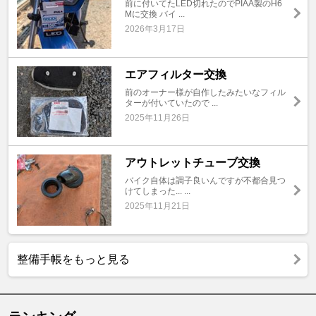
前に付いてたLED切れたのでPIAA製のH6
Mに交換 バイ ...
2026年3月17日
エアフィルター交換
前のオーナー様が自作したみたいなフィル
ターが付いていたので ...
2025年11月26日
アウトレットチューブ交換
バイク自体は調子良いんですが不都合見つ
けてしまった... ...
2025年11月21日
整備手帳をもっと見る