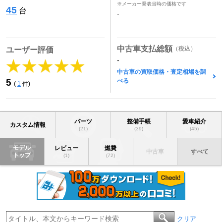
※メーカー発表当時の価格です
45
台
-
中古車支払総額
（税込）
ユーザー評価
-
中古車の買取価格・査定相場を調
べる
5
(
1
件)
パーツ
整備手帳
愛車紹介
カスタム情報
(21)
(39)
(45)
モデル
レビュー
燃費
中古車
すべて
トップ
(1)
(72)
クリア