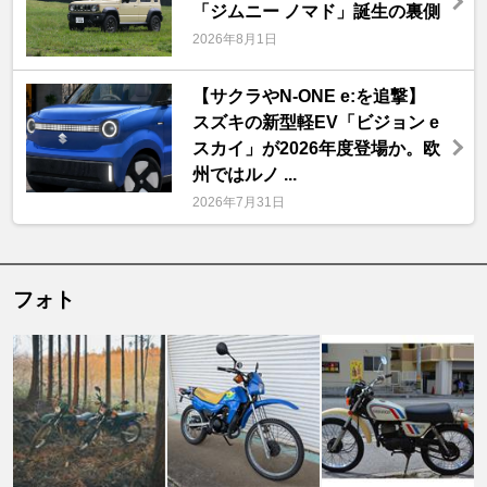
「ジムニー ノマド」誕生の裏側
2026年8月1日
【サクラやN-ONE e:を追撃】
スズキの新型軽EV「ビジョン e
スカイ」が2026年度登場か。欧
州ではルノ ...
2026年7月31日
フォト