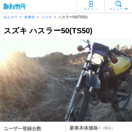
ログイン
メニュー
みんカラ
車種別
スズキ
ハスラー50(TS50)
スズキ ハスラー50(TS50)
新車本体価格
※
（税込）
ユーザー登録台数