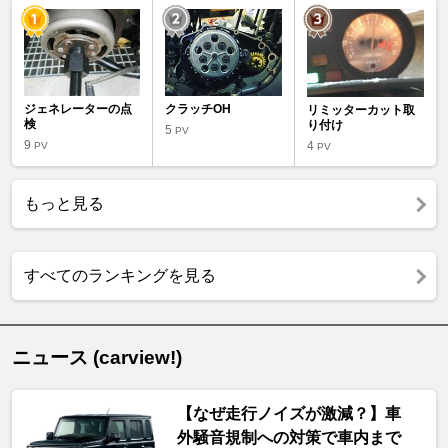
ジェネレーターの点
クラッチOH
リミッターカット取
検
り付け
5
PV
9
4
PV
PV
もっと見る
すべてのランキングを見る
ニュース (carview!)
【なぜ走行ノイズが激減？】車
外騒音規制への対策で車内まで