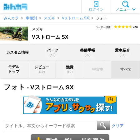
ログイン
メニュー
みんカラ
車種別
スズキ
Vストローム SX
フォト
ユーザー評価：
4.58
スズキ
Vストローム SX
パーツ
整備手帳
愛車紹介
カスタム情報
(52)
(80)
(37)
モデル
レビュー
燃費
中古車
すべて
トップ
(19)
(59)
フォト
- Vストローム SX
クリア