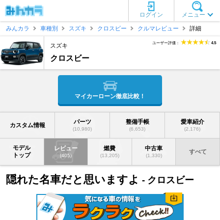
ログイン
メニュー
みんカラ
車種別
スズキ
クロスビー
クルマレビュー
詳細
ユーザー評価：
4.5
スズキ
クロスビー
マイカーローン徹底比較！
パーツ
整備手帳
愛車紹介
カスタム情報
(10,980)
(6,653)
(2,176)
モデル
レビュー
燃費
中古車
すべて
トップ
(405)
(13,205)
(1,330)
隠れた名車だと思いますよ
- クロスビー