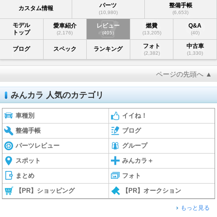
パーツ
整備手帳
カスタム情報
(10,980)
(6,653)
モデル
愛車紹介
レビュー
燃費
Q&A
トップ
(2,176)
(405)
(13,205)
(40)
フォト
中古車
ブログ
スペック
ランキング
(2,382)
(1,330)
ページの先頭へ ▲
みんカラ 人気のカテゴリ
車種別
イイね！
整備手帳
ブログ
パーツレビュー
グループ
スポット
みんカラ＋
まとめ
フォト
【PR】ショッピング
【PR】オークション
もっと見る