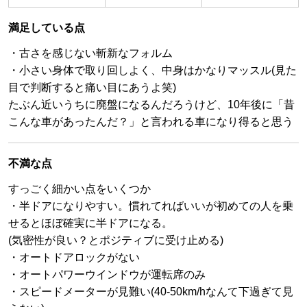
満足している点
・古さを感じない斬新なフォルム
・小さい身体で取り回しよく、中身はかなりマッスル(見た
目で判断すると痛い目にあうよ笑)
たぶん近いうちに廃盤になるんだろうけど、10年後に「昔
こんな車があったんだ？」と言われる車になり得ると思う
不満な点
すっごく細かい点をいくつか
・半ドアになりやすい。慣れてればいいが初めての人を乗
せるとほぼ確実に半ドアになる。
(気密性が良い？とポジティブに受け止める)
・オートドアロックがない
・オートパワーウインドウが運転席のみ
・スピードメーターが見難い(40-50km/hなんて下過ぎて見