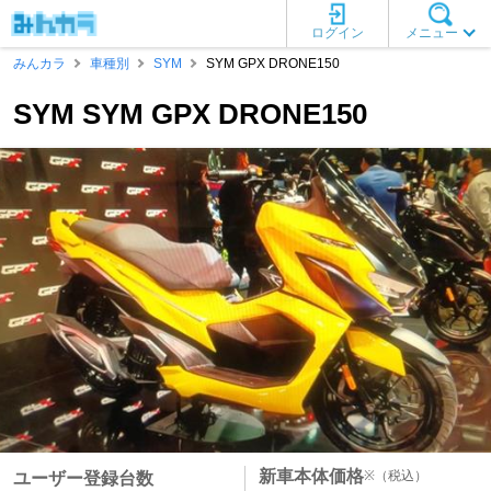
ログイン
メニュー
みんカラ
車種別
SYM
SYM GPX DRONE150
SYM SYM GPX DRONE150
新車本体価格
※
（税込）
ユーザー登録台数