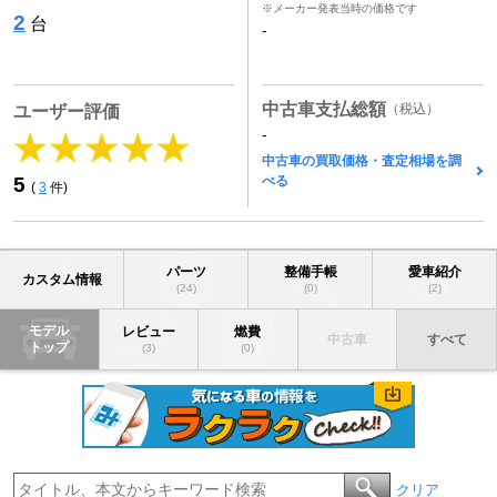
※メーカー発表当時の価格です
2
台
-
中古車支払総額
（税込）
ユーザー評価
-
中古車の買取価格・査定相場を調
べる
5
(
3
件)
パーツ
整備手帳
愛車紹介
カスタム情報
(24)
(0)
(2)
モデル
レビュー
燃費
中古車
すべて
トップ
(3)
(0)
クリア