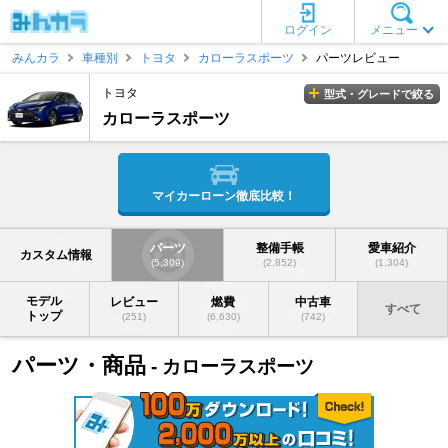
ログイン
メニュー
みんカラ
車種別
トヨタ
カローラスポーツ
パーツレビュー
トヨタ
型式・グレードで絞る
カローラスポーツ
マイカーローン徹底比較！
パーツ
整備手帳
愛車紹介
カスタム情報
(5,309)
(2,852)
(1,304)
モデル
レビュー
燃費
中古車
すべて
トップ
(251)
(6,630)
(742)
パーツ・商品
- カローラスポーツ