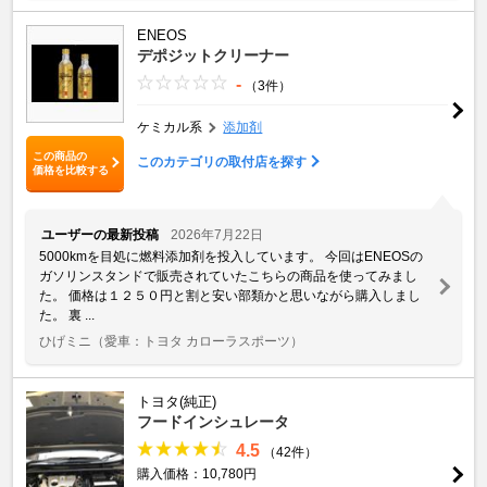
ENEOS
デポジットクリーナー
-
（3件）
ケミカル系
添加剤
この商品の
このカテゴリの取付店を探す
価格を比較する
ユーザーの最新投稿
2026年7月22日
5000kmを目処に燃料添加剤を投入しています。 今回はENEOSの
ガソリンスタンドで販売されていたこちらの商品を使ってみまし
た。 価格は１２５０円と割と安い部類かと思いながら購入しまし
た。 裏 ...
ひげミニ
（愛車：トヨタ カローラスポーツ）
トヨタ(純正)
フードインシュレータ
4.5
（42件）
購入価格：10,780円