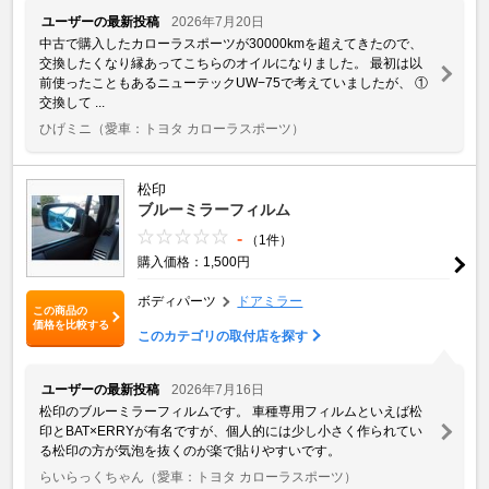
ユーザーの最新投稿
2026年7月20日
中古で購入したカローラスポーツが30000kmを超えてきたので、
交換したくなり縁あってこちらのオイルになりました。 最初は以
前使ったこともあるニューテックUW−75で考えていましたが、 ①
交換して ...
ひげミニ
（愛車：トヨタ カローラスポーツ）
松印
ブルーミラーフィルム
-
（1件）
購入価格：1,500円
ボディパーツ
ドアミラー
この商品の
価格を比較する
このカテゴリの取付店を探す
ユーザーの最新投稿
2026年7月16日
松印のブルーミラーフィルムです。 車種専用フィルムといえば松
印とBAT×ERRYが有名ですが、個人的には少し小さく作られてい
る松印の方が気泡を抜くのが楽で貼りやすいです。
らいらっくちゃん
（愛車：トヨタ カローラスポーツ）