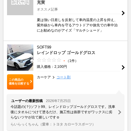
充実
オススメ記事
夏は強い日差しを反射して車内温度の上昇を抑え、
紫外線から車内を守るアウトドアや旅先での車中泊
にお勧めなのがアイズ「マルチシェード」
SOFT99
レインドロップ ゴールドグロス
-
（1件）
購入価格：2,100円
カーケア
コート剤
この商品の
価格を比較する
ユーザーの最新投稿
2026年7月25日
今話題の(？)ソフト99、レインドロップゴールドグロスです。洗車
後にタオルにつけて塗るだけ、施工性は抜群ですがワックスに劣
らないツヤが出て嬉しいです☺️
らいらっくちゃん
（愛車：トヨタ カローラスポーツ）