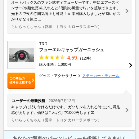
オートバックスのファン式ディフューザーです。中にエアースペ
ンサー(や類似品)を入れると3段階の風量で匂いを拡散できます。
光るので夜の雰囲気向上も可能！☺️ 本日購入しましたが匂いが広
がりかなり気に ...
らいらっくちゃん
（愛車：トヨタ カローラスポーツ）
TRD
フューエルキャップガーニッシュ
4.59
（12件）
購入価格：1,000円
グッズ・アクセサリー
ステッカー・デカール
この商品の
価格を比較する
ユーザーの最新投稿
2026年7月12日
キャップに貼り付けるだけです。 ガソリンを入れる時に少し満足
感があります。価格はこれだけで1000円します😨
らいらっくちゃん
（愛車：トヨタ カローラスポーツ）
あなたの愛車のパーツレビューを投稿してみません