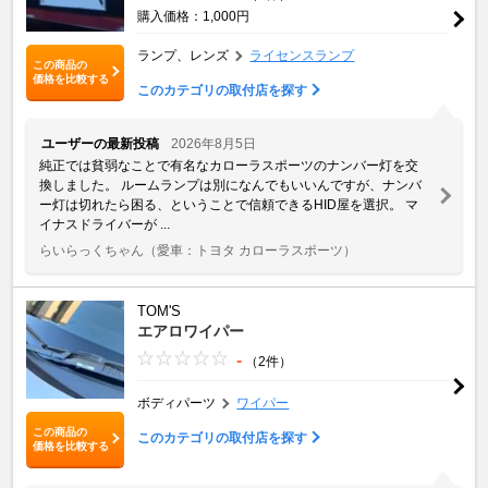
購入価格：1,000円
ランプ、レンズ
ライセンスランプ
この商品の
価格を比較する
このカテゴリの取付店を探す
ユーザーの最新投稿
2026年8月5日
純正では貧弱なことで有名なカローラスポーツのナンバー灯を交
換しました。 ルームランプは別になんでもいいんですが、ナンバ
ー灯は切れたら困る、ということで信頼できるHID屋を選択。 マ
イナスドライバーが ...
らいらっくちゃん
（愛車：トヨタ カローラスポーツ）
TOM'S
エアロワイパー
-
（2件）
ボディパーツ
ワイパー
この商品の
このカテゴリの取付店を探す
価格を比較する