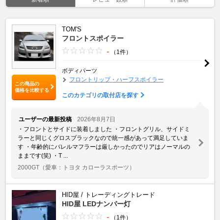
TOM'S
フロントスポイラー
-
（1件）
ボディパーツ
フロントリップ・ハーフスポイラー
この商品の
価格を比較する
このカテゴリの取付店を探す
ユーザーの最新投稿
2026年8月7日
・フロントとサイドに装着しました ・フロントグリル、サイドミ
ラーと同じくグロスブラックなので統一感があって満足していま
す ・年齢的にバレルマフラーは厳しかったのでリアはノーマルの
ままです(笑) ・T ...
2000GT
（愛車：トヨタ カローラスポーツ）
HID屋 / トレーディングトレード
HID屋 LEDナンバー灯
-
（1件）