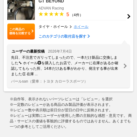
GT BEYOND
ADVAN Racing
5
（4件）
タイヤ・ホイール
ホイール
この商品の
価格を比較する
このカテゴリの取付店を探す
ユーザーの最新投稿
2026年7月4日
先日、不注意でガリってしまったので、一本だけ新品に交換しま
した🔧 ホイール🛞を購入したお店で、メーカーに在庫があるか確
認してもらった所、14本だけある事がわかり、発注する事が出来
ました👏 在庫 ...
パールsan
（愛車：トヨタ カローラスポーツ）
※自作等、表示されないパーツレビューは「レビュー」を選択
※一定数のレビューがある商品のみ製品評価が表示されます。
※レビュー数や表示順は前日分が翌日の日中に反映されます。
※レビューは実際にユーザーが使用した際の主観的な感想・意見です。 商
品・サービスの価値を客観的に評価するものではありません。あくまでも
一つの参考としてご活用ください。