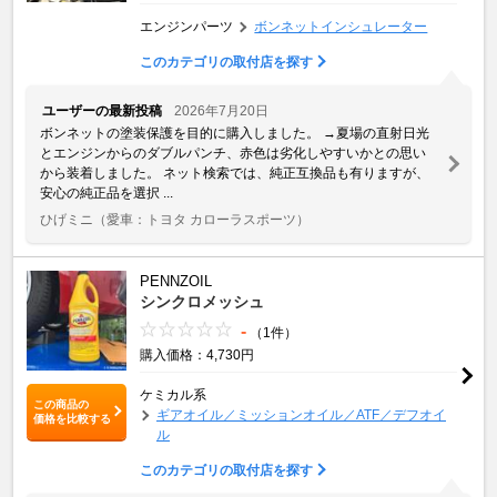
エンジンパーツ
ボンネットインシュレーター
このカテゴリの取付店を探す
ユーザーの最新投稿
2026年7月20日
ボンネットの塗装保護を目的に購入しました。 →夏場の直射日光
とエンジンからのダブルパンチ、赤色は劣化しやすいかとの思い
から装着しました。 ネット検索では、純正互換品も有りますが、
安心の純正品を選択 ...
ひげミニ
（愛車：トヨタ カローラスポーツ）
PENNZOIL
シンクロメッシュ
-
（1件）
購入価格：4,730円
ケミカル系
この商品の
ギアオイル／ミッションオイル／ATF／デフオイ
価格を比較する
ル
このカテゴリの取付店を探す