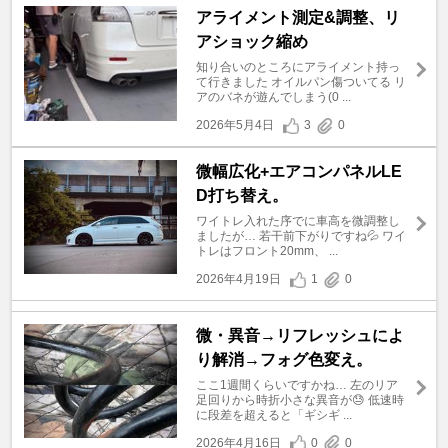
アライメント測定&調整、リ
アショック縮め
知り合いのところにアライメント持っ
て行きました オイルパン傷ついてる リ
アのバネが遊んでしまう(0 ...
2026年5月4日
3
0
微幅広化+エアコンパネルLE
D打ち替え。
ワイトレ入れた序でに車高を微調整し
ましたが… 若干前下がりですね💦 ワイ
トレはフロント20mm、 ...
2026年4月19日
1
0
微・異音→リフレッシュによ
り解消→フォグ色変え。
ここ1週間くらいですかね… 左のリア
足回りから時折小さな異音が😓 低速時
に段差を超えると「ギシギ ...
2026年4月16日
0
0