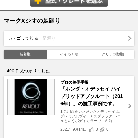
マークXジオの足廻り
カテゴリで絞る
足廻り
新着順
イイね！順
クリップ数順
406
件見つかりました
プロの整備手帳
「ホンダ・オデッセイ ハイ
ブリッドアブソルート（201
6年）」の施工事例です。
1 ご用命をいただいたオデッセイは、
プレミアムヴィーナスブラック・パー
ルというボディカラーで、名前 ...
2021年9月14日
3
0