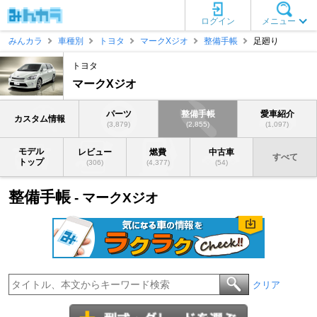
ログイン
メニュー
みんカラ
車種別
トヨタ
マークXジオ
整備手帳
足廻り
トヨタ
マークXジオ
パーツ
整備手帳
愛車紹介
カスタム情報
(3,879)
(2,855)
(1,097)
モデル
レビュー
燃費
中古車
すべて
トップ
(306)
(4,377)
(54)
整備手帳
- マークXジオ
クリア