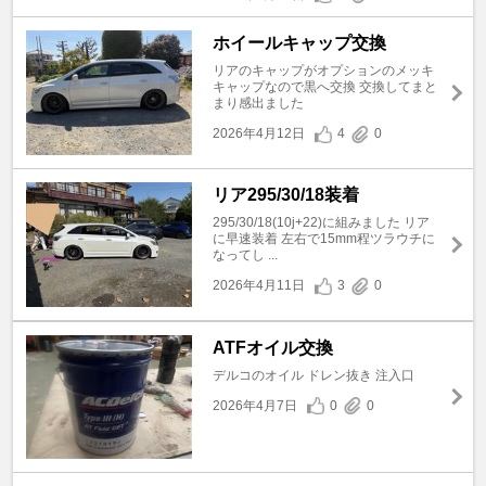
ホイールキャップ交換
リアのキャップがオプションのメッキ
キャップなので黒へ交換 交換してまと
まり感出ました
2026年4月12日
4
0
リア295/30/18装着
295/30/18(10j+22)に組みました リア
に早速装着 左右で15mm程ツラウチに
なってし ...
2026年4月11日
3
0
ATFオイル交換
デルコのオイル ドレン抜き 注入口
2026年4月7日
0
0