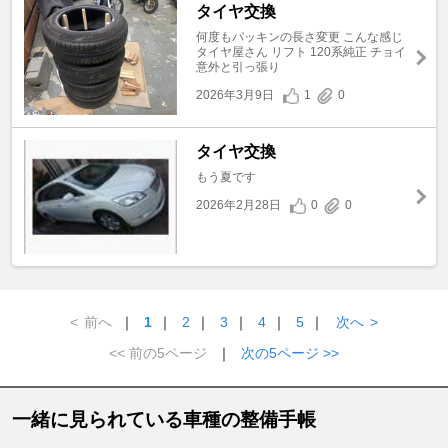
タイヤ交換
何度もパッキンの長さ変更 こんな感じ
タイヤ屋さん リフト 120系純正 チョイ
意外と引っ張り
2026年3月9日
1
0
タイヤ交換
もう夏です
2026年2月28日
0
0
<
前へ
｜
1
｜
2
｜
3
｜
4
｜
5
｜
次へ
>
<< 前の5ページ
｜
次の5ページ >>
一緒に見られている車種の整備手帳