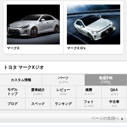
マークX
マークX G's
トヨタ マークXジオ
パーツ
整備手帳
カスタム情報
(3,879)
(2,855)
モデル
愛車紹介
レビュー
燃費
Q&A
トップ
(1,097)
(306)
(4,377)
(132)
フォト
中古車
ブログ
スペック
ランキング
(1,243)
(54)
ページの先頭へ ▲