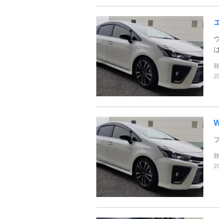
2
W
2