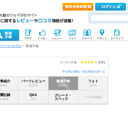
ブログ
イイね！
レビュー
フォト
グループ
スポット
カーライフ
プリウスα G's
整備手帳
4.51
ユーザー評価：
中古車の買取・査定相場を調べる
愛車紹介
パーツレビュー
整備手帳
フォト
(650)
(5,273)
(1,987)
(814)
燃費記録
Q&A
グレード・
中古車情報
スペック
(4,684)
(13)