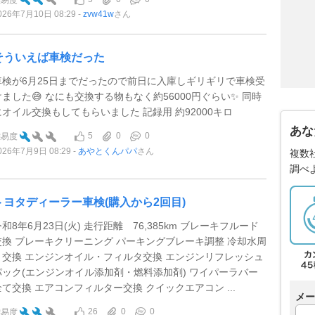
026年7月10日 08:29
zvw41w
さん
そういえば車検だった
車検が6月25日までだったので前日に入庫しギリギリで車検受
けました😅 なにも交換する物もなく約56000円ぐらい✨ 同時
にオイル交換もしてもらいました 記録用 約92000キロ
あな
5
0
0
難易度
026年7月9日 08:29
あやとくんパパ
さん
複数
調べ
トヨタディーラー車検(購入から2回目)
和8年6月23日(火) 走行距離 76,385km ブレーキフルード
交換 ブレーキクリーニング パーキングブレーキ調整 冷却水周
り交換 エンジンオイル・フィルタ交換 エンジンリフレッシュ
パック(エンジンオイル添加剤・燃料添加剤) ワイパーラバー
全て交換 エアコンフィルター交換 クイックエアコン ...
メー
26
0
0
難易度