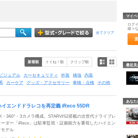
マイペ
ログ
様々
全てクリア
新着順
イイね！順
クリップ順
最近見
ビジュアル
カーセキュリティ
外装
補強
内装
系
カーケア
グッズ・アクセサリー
車検・点検
その他
あなた
ハイエンドドラレコを再定義 iReco 55DR
4K・360°・3カメラ構成。STARVIS2搭載の次世代ドライブレ
コーダー「iReco」は駐車監視・証拠能力を重視したハイエン
ドモデル