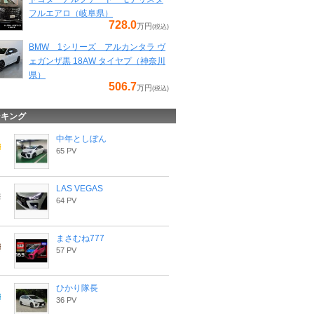
フルエアロ（岐阜県）
728.0
万円
(税込)
BMW 1シリーズ アルカンタラ ヴ
ェガンザ黒 18AW タイヤプ（神奈川
県）
506.7
万円
(税込)
ンキング
中年としぼん
65 PV
LAS VEGAS
64 PV
まさむね777
57 PV
ひかり隊長
36 PV