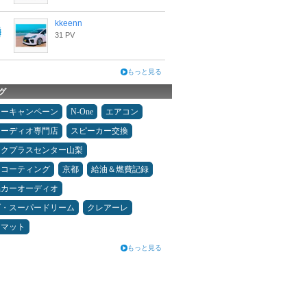
kkeenn
31 PV
もっと見る
グ
ターキャンペーン
N-One
エアコン
オーディオ専門店
スピーカー交換
ックプラスセンター山梨
スコーティング
京都
給油＆燃費記録
県カーオーディオ
ダ・スーパードリーム
クレアーレ
アマット
もっと見る