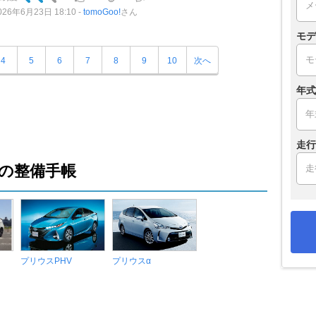
026年6月23日 18:10
tomoGoo!
さん
モデ
4
5
6
7
8
9
10
次へ
年式
走行
の整備手帳
プリウスPHV
プリウスα