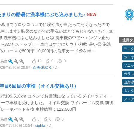
あまりの酷暑に洗車機にぶち込みました♪
NEW
野暮用でウロウロついでに埃や虫が当たって汚くなったので
洗車します♪ 酷暑のなかでの手洗いはとてもじゃないけど‥無
理❗️ 洗車機にぶち込みました😅 洗車機の中で‥エンジン止め
注目タ
たらACもストップし‥車内はすぐにサウナ状態❗️ 暑い🥵 泡洗
モニ
のコースで800円❗️ 10,000円の洗車カード💳を半 ...
カー
12
0
0
難易度
ソニ
026年8月6日 20:07
白兎GGDR
さん
ガラ
山梨
9年目6回目の車検（オイル交換あり）
ホン
走行109,516km コペンでお世話になっているダイハツディー
フロ
ラーで車検を受けました。 オイル交換 ワイパーゴム交換 前後
ブレーキパット交換 車検総額：122,500円
5
0
0
難易度
026年7月20日 10:54
sighta
さん