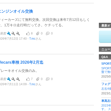
エンジンオイル交換
ウィーカーズにて無料交換。次回交換は来年7月12日もしく
は、1万キロ走行時だってさ。ケチってる。
最新オ
8
0
0
難易度
026年7月12日 17:40
T.mc
さん
ニュー
Q&A
ecars車検 2026年2月迄
SPOR
SPOR
ブレーキオイル交換のみ。
盤で無
2025/0
7
0
0
難易度
フォグ
026年7月11日 14:09
T.mc
さん
左右4
2023/1
車高左
2015
す。 