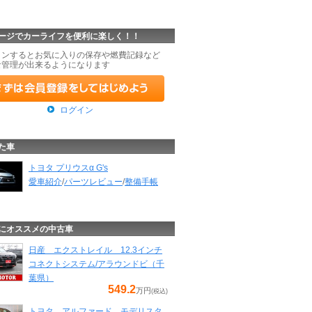
ージでカーライフを便利に楽しく！！
インするとお気に入りの保存や燃費記録など
な管理が出来るようになります
ログイン
た車
トヨタ プリウスα G's
愛車紹介
/
パーツレビュー
/
整備手帳
にオススメの中古車
日産 エクストレイル 12.3インチ
コネクトシステム/アラウンドビ（千
葉県）
549.2
万円
(税込)
トヨタ アルファード モデリスタ