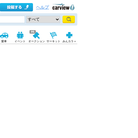
ヘルプ
愛車
イベント
オークション
サーキット
みんカラ＋