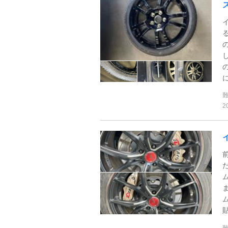
に
2
貼