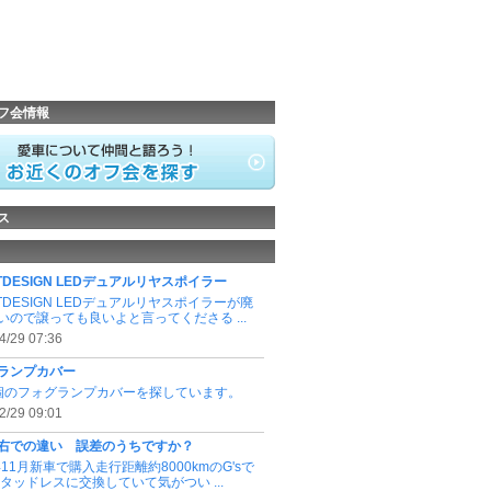
フ会情報
ス
TDESIGN LEDデュアルリヤスポイラー
TDESIGN LEDデュアルリヤスポイラーが廃
いので譲っても良いよと言ってくださる ...
4/29 07:36
ランプカバー
個のフォグランプカバーを探しています。
2/29 09:01
右での違い 誤差のうちですか？
年11月新車で購入走行距離約8000kmのG'sで
スタッドレスに交換していて気がつい ...