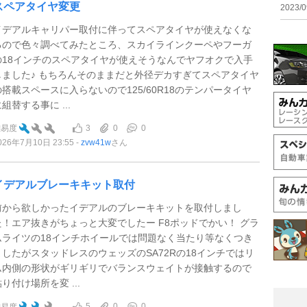
スペアタイヤ変更
2023/0
イデアルキャリパー取付に伴ってスペアタイヤが使えなくな
るので色々調べてみたところ、スカイラインクーペやフーガ
の18インチのスペアタイヤが使えそうなんでヤフオクで入手
しました♪ もちろんそのままだと外径デカすぎてスペアタイヤ
の搭載スペースに入らないので125/60R18のテンパータイヤ
組替する事に ...
3
0
0
難易度
026年7月10日 23:55
zvw41w
さん
イデアルブレーキキット取付
前から欲しかったイデアルのブレーキキットを取付しまし
た！エア抜きがちょっと大変でしたー F8ポッドでかい！ グラ
ムライツの18インチホイールでは問題なく当たり等なくつき
ましたがスタッドレスのウェッズのSA72Rの18インチではリ
ム内側の形状がギリギリでバランスウェイトが接触するので
り付け場所を変 ...
5
0
0
難易度