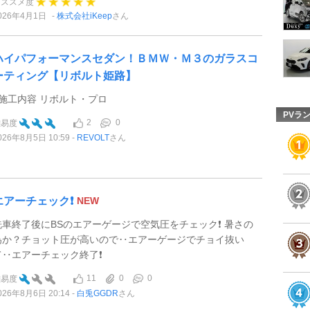
オススメ度
026年4月1日
株式会社iKeep
さん
ハイパフォーマンスセダン！ＢＭＷ・Ｍ３のガラスコ
ーティング【リボルト姫路】
●施工内容 リボルト・プロ
PVラ
2
0
難易度
026年8月5日 10:59
REVOLT
さん
エアーチェック❗️
NEW
洗車終了後にBSのエアーゲージで空気圧をチェック❗️ 暑さの
為か？チョット圧が高いので‥エアーゲージでチョイ抜い
て‥エアーチェック終了❗️
11
0
0
難易度
026年8月6日 20:14
白兎GGDR
さん