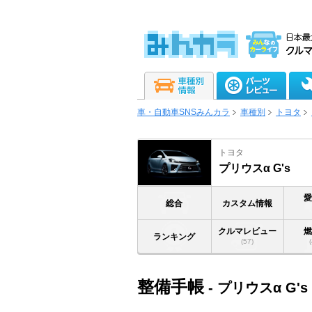
車・自動車SNSみんカラ
車種別
トヨタ
トヨタ
プリウスα G's
総合
カスタム情報
クルマレビュー
ランキング
(57)
整備手帳
- プリウスα G's