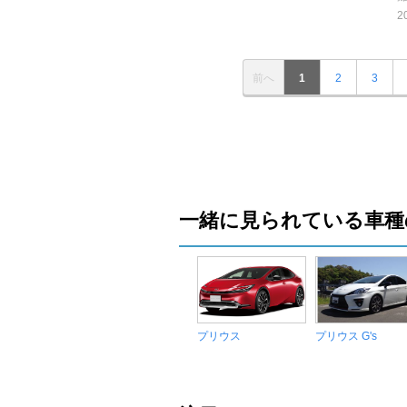
2
前へ
1
2
3
一緒に見られている車種
プリウス
プリウス G's