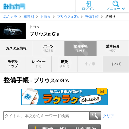
ログイン
メニュー
みんカラ
車種別
トヨタ
プリウスα G's
整備手帳
足廻り
トヨタ
プリウスα G's
パーツ
整備手帳
愛車紹介
カスタム情報
(5,273)
(1,988)
(650)
モデル
レビュー
燃費
中古車
すべて
トップ
(57)
(4,687)
整備手帳
- プリウスα G's
クリア