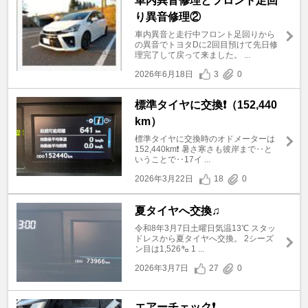
車内異音修理とフロント足回
り異音修理②
車内異音と走行中フロント足回りから
の異音でトヨタDに2回目預けて先日修
理完了して戻って来ました。 ...
2026年6月18日
3
0
標準タイヤに交換❗️（152,440
km）
標準タイヤに交換時のオドメーターは
152,440km❗️ 暑さ寒さも彼岸まで‥と
いうことで‥17イ ...
2026年3月22日
18
0
夏タイヤへ交換♫
令和8年3月7日土曜日気温13℃ スタッ
ドレスから夏タイヤへ交換。 2シーズ
ン目は1,526㌔ 1 ...
2026年3月7日
27
0
エアーチェック❗️