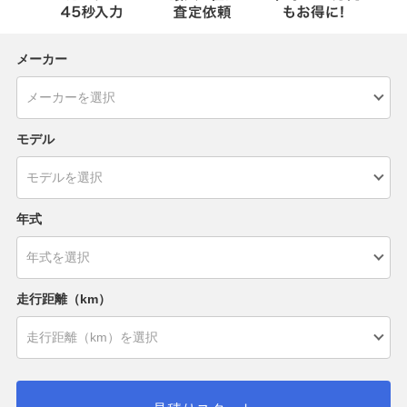
メーカー
モデル
年式
走行距離（km）