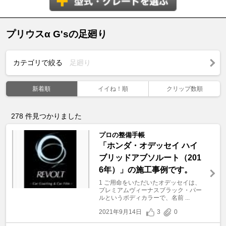
プリウスα G'sの足廻り
カテゴリで絞る
足廻り
新着順
イイね！順
クリップ数順
278
件見つかりました
プロの整備手帳
「ホンダ・オデッセイ ハイ
ブリッドアブソルート（201
6年）」の施工事例です。
1 ご用命をいただいたオデッセイは、
プレミアムヴィーナスブラック・パー
ルというボディカラーで、名前 ...
2021年9月14日
3
0