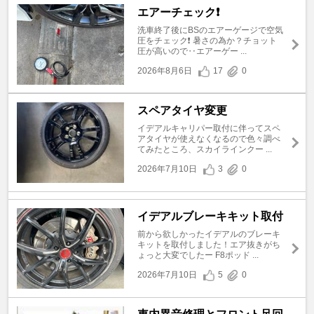
エアーチェック❗️
洗車終了後にBSのエアーゲージで空気
圧をチェック❗️ 暑さの為か？チョット
圧が高いので‥エアーゲー ...
2026年8月6日
17
0
スペアタイヤ変更
イデアルキャリパー取付に伴ってスペ
アタイヤが使えなくなるので色々調べ
てみたところ、スカイラインクー ...
2026年7月10日
3
0
イデアルブレーキキット取付
前から欲しかったイデアルのブレーキ
キットを取付しました！エア抜きがち
ょっと大変でしたー F8ポッド ...
2026年7月10日
5
0