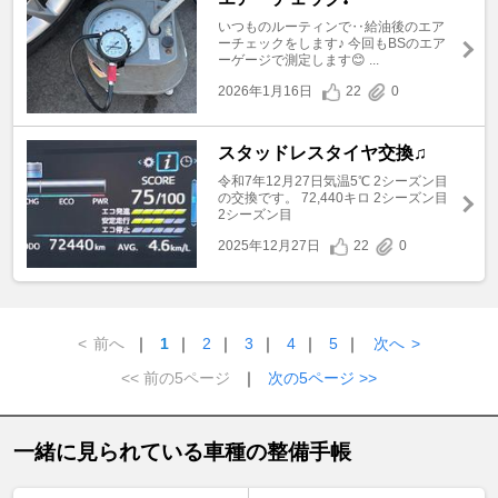
いつものルーティンで‥給油後のエア
ーチェックをします♪ 今回もBSのエア
ーゲージで測定します😊 ...
2026年1月16日
22
0
スタッドレスタイヤ交換♫
令和7年12月27日気温5℃ 2シーズン目
の交換です。 72,440キロ 2シーズン目
2シーズン目
2025年12月27日
22
0
<
前へ
｜
1
｜
2
｜
3
｜
4
｜
5
｜
次へ
>
<< 前の5ページ
｜
次の5ページ >>
一緒に見られている車種の整備手帳