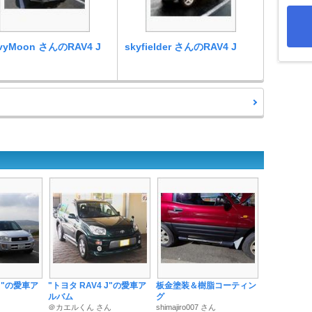
vyMoon さんのRAV4 J
skyfielder さんのRAV4 J
 J"の愛車ア
"トヨタ RAV4 J"の愛車ア
板金塗装＆樹脂コーティン
ルバム
グ
＠カエルくん さん
shimajiro007 さん