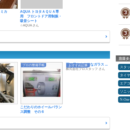
トミカ
AQUA トヨタＡＱＵＡ専
用 フロントドア用制振・
吸音シート
☆AQUA さん
注目タ
雨の日もクリアなガラス ...
プロの整備手帳
おすすめ記事
スタ
株式会社プロスタッフ さん
タイ
エア
ソニ
N-One
こだわりのホイールバラン
ス調整 その６