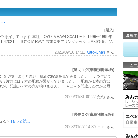
..
[購入]
最新オ
を探しています. 車種: TOYOTA RAV4 SXA11〜16 1996〜1999年
11-42021 」 TOYOTA RAV4 右前ステアリングナックル ABS対応 （A
2022/09/16 14:11
Kato-Chan
さん
ニュー
[過去ログ(車種別掲示板)]
ンを交換しようと思い、純正の配線を見てみました。 ２つ付いて
もう片方には２本の配線が繋がっていました。 配線が１本の方は、
すが、配線が２本の方が鳴りません。 ＋と－を間違えたのかと思
2009/01/31 00:27
たね さん
[過去ログ(車種別掲示板)]
くなる？
[もっと読む]
2008/01/27 14:39
ｍｒ さん