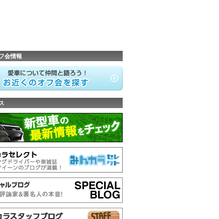
フ会情報
ス