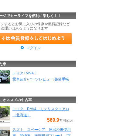
ージでカーライフを便利に楽しく！！
インするとお気に入りの保存や燃費記録など
な管理が出来るようになります
ログイン
た車
トヨタ RAV4 J
愛車紹介
/
パーツレビュー
/
整備手帳
にオススメの中古車
トヨタ RAV4 モデリスタエアロ
（北海道）
569.9
万円
(税込)
スズキ スペーシア 届出済未使用
車 禁煙車 衝突軽減ブレーキ（京