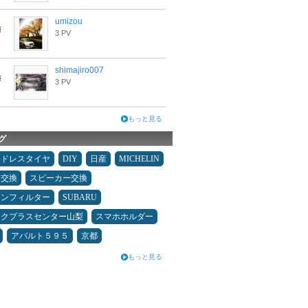
umizou
3 PV
shimajiro007
3 PV
もっと見る
グ
ッドレスタイヤ
DIY
日産
MICHELIN
ヤ交換
スピーカー交換
コンフィルター
SUBARU
ックプラスセンター山梨
スマホホルダー
アバルト５９５
京都
もっと見る