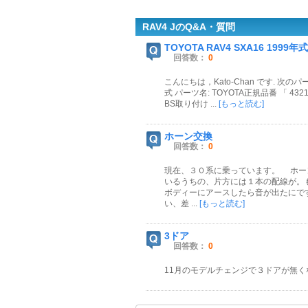
RAV4 JのQ&A・質問
TOYOTA RAV4 SXA16 1999年式 .
回答数：
0
こんにちは，Kato-Chan です. 次のパーツ
式 パーツ名: TOYOTA正規品番 「 432
BS取り付け ...
[もっと読む]
ホーン交換
回答数：
0
現在、３０系に乗っています。 ホー
いるうちの、片方には１本の配線が。
ボディーにアースしたら音が出たにで
い、差 ...
[もっと読む]
3ドア
回答数：
0
11月のモデルチェンジで３ドアが無