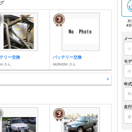
ング
メー
テリー交換
バッテリー交換
モデ
ou さん
skyfielder さん
年式
走行