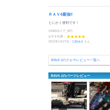
ＲＡＶ4最強‼️
とにかく便利です！
V4WD(5ドア_MT)
おすすめ度：
2022年1月27日
三好ゆさ
さん
RAV4 Jのクルマレビュー一覧へ
RAV4 Jのパーツレビュー