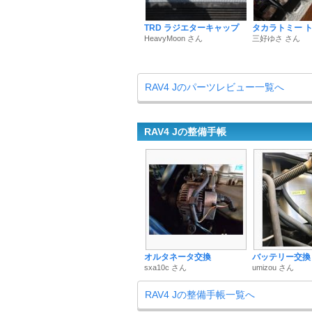
TRD ラジエターキャップ
タカラトミー 
HeavyMoon さん
三好ゆさ さん
RAV4 Jのパーツレビュー一覧へ
RAV4 Jの整備手帳
オルタネータ交換
バッテリー交換
sxa10c さん
umizou さん
RAV4 Jの整備手帳一覧へ