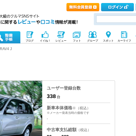
ブログ
イイね！
レビュー
フォト
グループ
スポット
カーライフ
RAV4 J
ユーザー登録台数
338
台
新車本体価格
※（税込）
※メーカー発表当時の価格です
-
中古車支払総額
（税込）