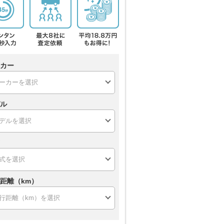
カー
ル
距離（km）