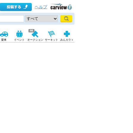
ヘルプ
愛車
イベント
オークション
サーキット
みんカラ＋