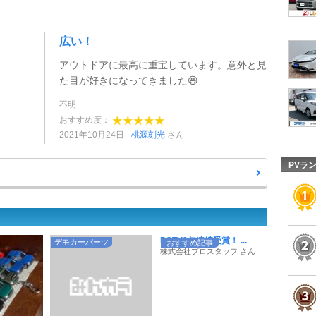
広い！
アウトドアに最高に重宝しています。意外と見
た目が好きになってきました😆
不明
おすすめ度：
2021年10月24日
桃源刻光
さん
PVラ
POTY9年連続受賞！ ...
デモカーパーツ
おすすめ記事
株式会社プロスタッフ さん