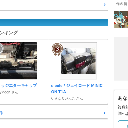
ランキング
D ラジエターキャップ
siecle / ジェイロード MINIC
ON T1A
vyMoon さん
あな
いきなりだんご さん
複数
る
調べ