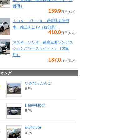
都府）
159.9
万円
(税込)
トヨタ プリウス 登録済未使用
車 純正ナビTV（佐賀県）
410.0
万円
(税込)
スズキ ソリオ 後席左側ワンアク
ションパワースライドドア（大阪
府）
187.0
万円
(税込)
ンキング
いきなりだんご
9 PV
HeavyMoon
5 PV
skyfielder
3 PV