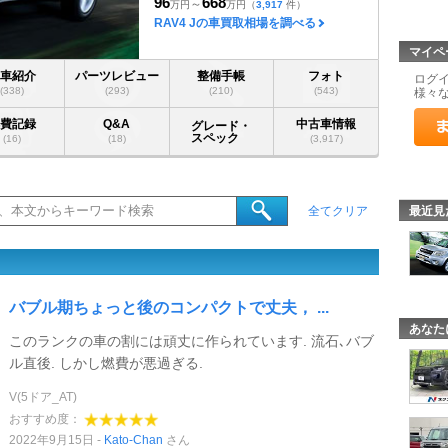
96
668
～
万円
万円
（
3,917
件）
RAV4 Jの車買取相場を調べる
マイペ
愛車紹介
パーツレビュー
整備手帳
フォト
ログ
(338)
(293)
(210)
(543)
様々
燃費記録
Q&A
中古車情報
グレード・
スペック
(16)
(18)
(3,917)
最近見
全てクリア
バブル期ちょっと後のコンパクトで丈夫， ...
あなた
このランクの車の割には頑丈に作られています. 流石､バブ
ル直後. しかし燃費が悪過ぎる.
V(5ドア_AT)
おすすめ度：
2022年9月15日
Kato-Chan
さん