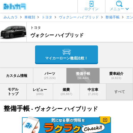
ログイン
メニュー
みんカラ
車種別
トヨタ
ヴォクシー ハイブリッド
整備手帳
エ
トヨタ
ヴォクシー ハイブリッド
マイカーローン徹底比較！
パーツ
整備手帳
愛車紹介
カスタム情報
(25,224)
(11,444)
(4,823)
モデル
レビュー
燃費
中古車
すべて
トップ
(490)
(26,887)
(7,203)
整備手帳
- ヴォクシー ハイブリッド