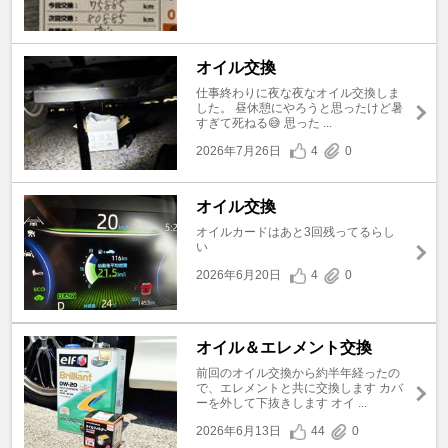
オイル交換
仕事終わりに夜な夜なオイル交換しま
した。 昼休憩にやろうと思ったけど暑
すぎて死ねる😅 思った ...
2026年7月26日
4
0
オイル交換
オイルカードはあと3回残ってるらし
い
2026年6月20日
4
0
オイル＆エレメント交換
前回のオイル交換から約半年経ったの
で、エレメントと共に交換します カバ
ーを外して下抜きします オイ ...
2026年6月13日
44
0