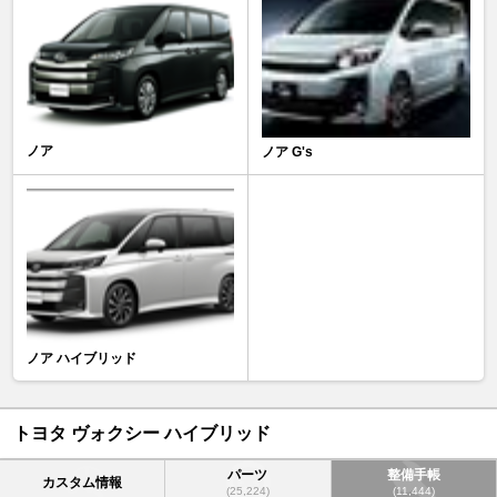
ノア
ノア G's
ノア ハイブリッド
トヨタ ヴォクシー ハイブリッド
パーツ
整備手帳
カスタム情報
(25,224)
(11,444)