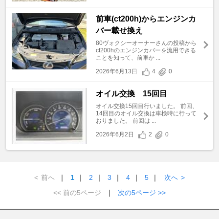
前車(ct200h)からエンジンカ
バー載せ換え
80ヴォクシーオーナーさんの投稿から
ct200hのエンジンカバーを流用できる
ことを知って、前車か ...
2026年6月13日
4
0
オイル交換 15回目
オイル交換15回目行いました。 前回、
14回目のオイル交換は車検時に行って
おりました。 前回は ...
2026年6月2日
2
0
<
前へ
｜
1
｜
2
｜
3
｜
4
｜
5
｜
次へ
>
<< 前の5ページ
｜
次の5ページ >>