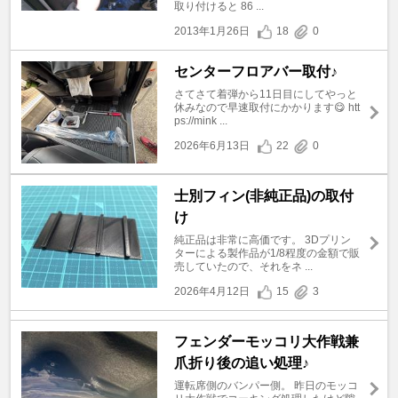
取り付けると 86 ...
2013年1月26日
18
0
センターフロアバー取付♪
さてさて着弾から11日目にしてやっと
休みなので早速取付にかかります😋 htt
ps://mink ...
2026年6月13日
22
0
士別フィン(非純正品)の取付
け
純正品は非常に高価です。 3Dプリン
ターによる製作品が1/8程度の金額で販
売していたので、それをネ ...
2026年4月12日
15
3
フェンダーモッコリ大作戦兼
爪折り後の追い処理♪
運転席側のバンパー側。 昨日のモッコ