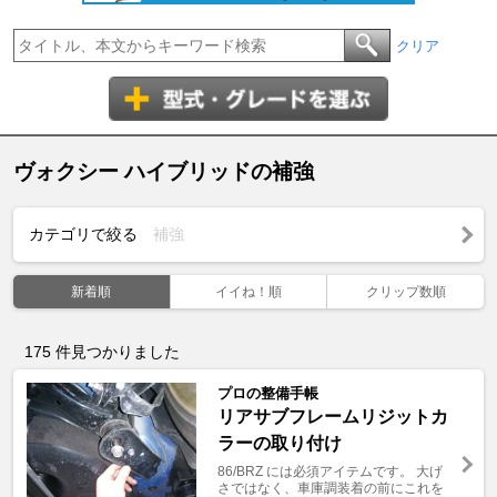
クリア
ヴォクシー ハイブリッドの補強
カテゴリで絞る
補強
新着順
イイね！順
クリップ数順
175
件見つかりました
プロの整備手帳
リアサブフレームリジットカ
ラーの取り付け
86/BRZ には必須アイテムです。 大げ
さではなく、車庫調装着の前にこれを