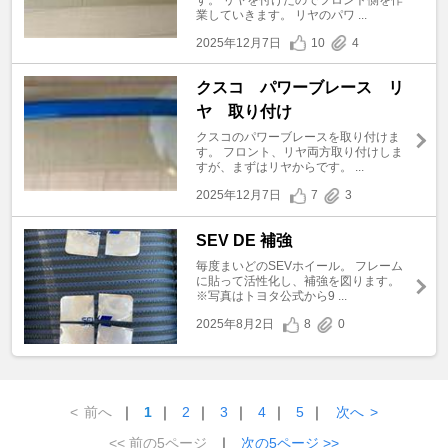
業していきます。 リヤのパワ ...
2025年12月7日
10
4
クスコ パワーブレース リ
ヤ 取り付け
クスコのパワーブレースを取り付けま
す。 フロント、リヤ両方取り付けしま
すが、まずはリヤからです。 ...
2025年12月7日
7
3
SEV DE 補強
毎度まいどのSEVホイール。 フレーム
に貼って活性化し、補強を図ります。
※写真はトヨタ公式から9 ...
2025年8月2日
8
0
<
前へ
｜
1
｜
2
｜
3
｜
4
｜
5
｜
次へ
>
<< 前の5ページ
｜
次の5ページ >>