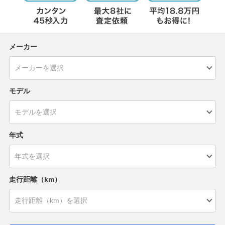
メーカー
モデル
年式
走行距離（km）