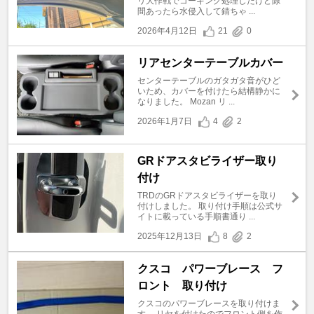
リ大作戦でコーキング処理したけど隙
間あったら水侵入して錆ちゃ ...
2026年4月12日
21
0
リアセンターテーブルカバー
センターテーブルのガタガタ音がひど
いため、カバーを付けたら結構静かに
なりました。 Mozan リ ...
2026年1月7日
4
2
GRドアスタビライザー取り
付け
TRDのGRドアスタビライザーを取り
付けしました。 取り付け手順は公式サ
イトに載っている手順書通り ...
2025年12月13日
8
2
クスコ パワーブレース フ
ロント 取り付け
クスコのパワーブレースを取り付けま
す。 リヤを付けたのでフロント側を作