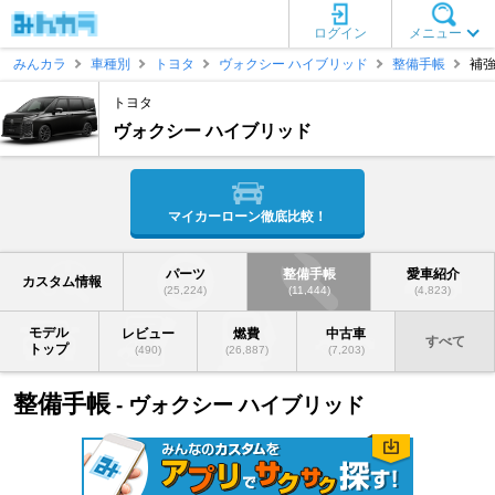
ログイン
メニュー
みんカラ
車種別
トヨタ
ヴォクシー ハイブリッド
整備手帳
補
トヨタ
ヴォクシー ハイブリッド
マイカーローン徹底比較！
パーツ
整備手帳
愛車紹介
カスタム情報
(25,224)
(11,444)
(4,823)
モデル
レビュー
燃費
中古車
すべて
トップ
(490)
(26,887)
(7,203)
整備手帳
- ヴォクシー ハイブリッド