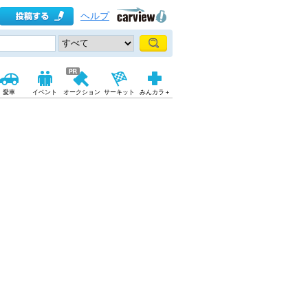
ヘルプ
愛車
イベント
オークション
サーキット
みんカラ＋