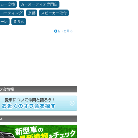
ーカー交換
カーオーディオ専門店
スコーティング
京都
スピーカー取付
アーレ
ＧＲ86
もっと見る
フ会情報
ス