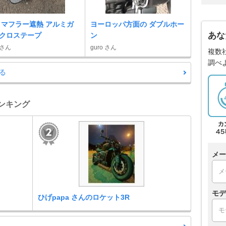
 マフラー遮熱 アルミガ
ヨーロッパ方面の ダブルホー
あな
クロステープ
ン
 さん
guro さん
複数
調べ
る
ランキング
メー
モデ
ひげpapa さんのロケット3R