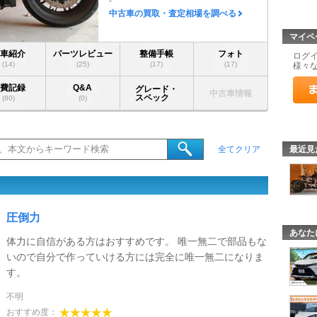
-
中古車の買取・査定相場を調べる
マイペ
愛車紹介
パーツレビュー
整備手帳
フォト
ログ
(14)
(25)
(17)
(17)
様々
燃費記録
Q&A
グレード・
中古車情報
スペック
(80)
(0)
最近見
全てクリア
ミ
圧倒力
あなた
体力に自信がある方はおすすめです。 唯一無二で部品もな
いので自分で作っていける方には完全に唯一無二になりま
す。
不明
おすすめ度：