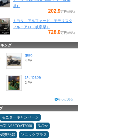
県）
202.9
万円
(税込)
トヨタ アルファード モデリスタ
フルエアロ（岐阜県）
728.0
万円
(税込)
ンキング
guro
4 PV
ひげpapa
2 PV
もっと見る
グ
モニターキャンペーン
umGLASSCOAT3000
N-One
＆燃費記録
ソニックプラス