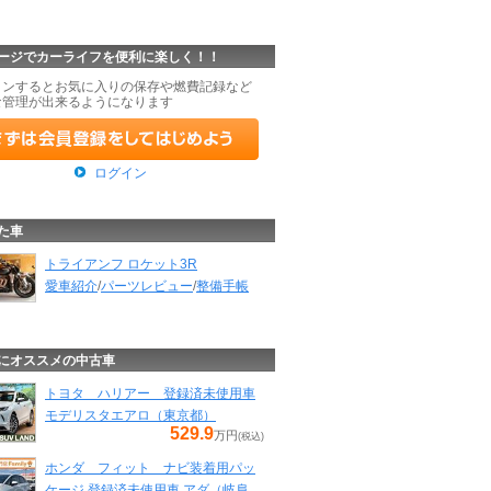
ージでカーライフを便利に楽しく！！
インするとお気に入りの保存や燃費記録など
な管理が出来るようになります
ログイン
た車
トライアンフ ロケット3R
愛車紹介
/
パーツレビュー
/
整備手帳
にオススメの中古車
トヨタ ハリアー 登録済未使用車
モデリスタエアロ（東京都）
529.9
万円
(税込)
ホンダ フィット ナビ装着用パッ
ケージ 登録済未使用車 アダ（岐阜