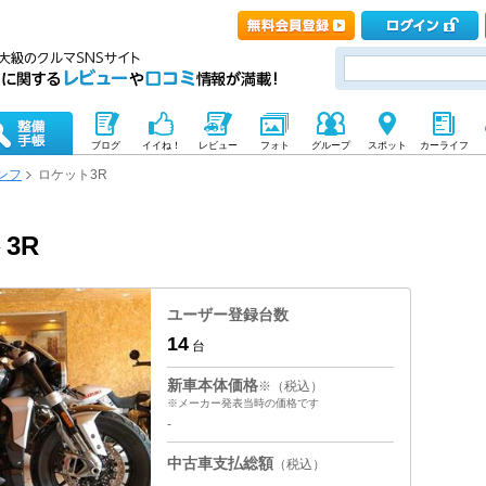
ブログ
イイね！
レビュー
フォト
グループ
スポット
カーライフ
ンフ
ロケット3R
3R
ユーザー登録台数
14
台
新車本体価格
※（税込）
※メーカー発表当時の価格です
-
中古車支払総額
（税込）