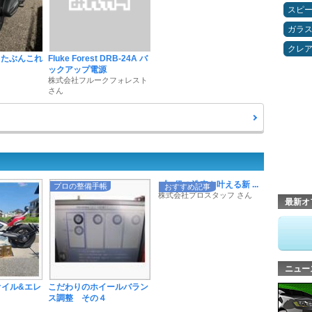
スピ
ガラ
クレ
5B←たぶんこれ
Fluke Forest DRB-24A バ
ックアップ電源
株式会社フルークフォレスト
さん
プロ級の洗車を叶える新 ...
プロの整備手帳
おすすめ記事
株式会社プロスタッフ さん
最新オ
ニュー
オイル&エレ
こだわりのホイールバラン
ス調整 その４