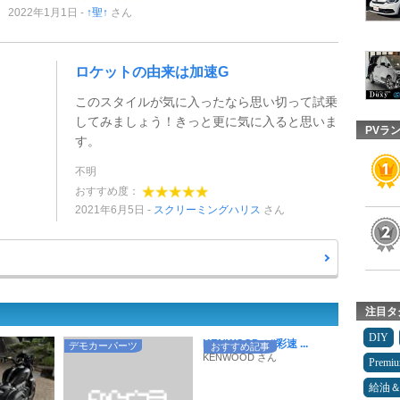
2022年1月1日
↑聖↑
さん
ロケットの由来は加速G
このスタイルが気に入ったなら思い切って試乗
してみましょう！きっと更に気に入ると思いま
PVラ
す。
不明
おすすめ度：
2021年6月5日
スクリーミングハリス
さん
注目タ
DIY
KENWOODの“彩速 ...
デモカーパーツ
おすすめ記事
KENWOOD さん
Premi
給油