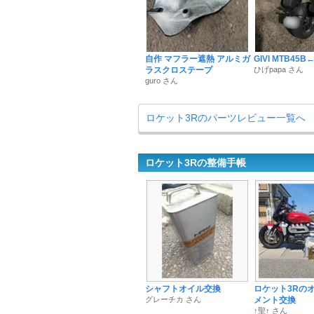
自作 マフラー遮熱 アルミガ
GIVI MTB4
ラスクロステープ
ひげpapa さん
guro さん
ロケット3Rのパーツレビュー一覧へ
ロケット3Rの整備手帳
シャフトオイル交換
ロケット3Rの
グレーチカ さん
メント交換
↑聖↑ さん