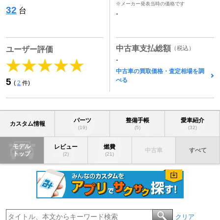
※メーカー発表当時の価格です
32
台
-
中古車支払総額
（税込）
ユーザー評価
-
中古車の買取価格・査定相場を調
べる
5
(
2
件)
パーツ
整備手帳
愛車紹介
カスタム情報
(19)
(5)
(32)
モデル
レビュー
燃費
中古車
すべて
トップ
(2)
(21)
クリア