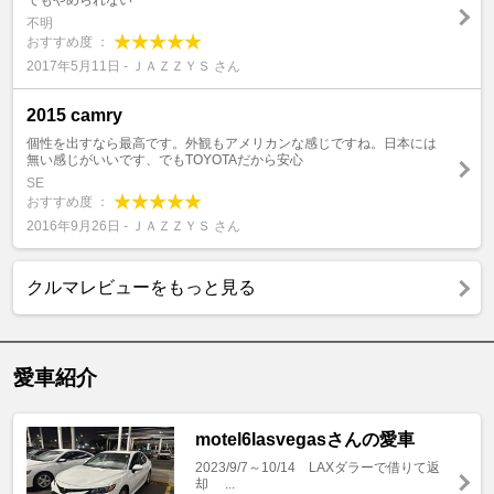
でもやめられない
不明
おすすめ度 ：
2017年5月11日 - ＪＡＺＺＹＳ さん
2015 camry
個性を出すなら最高です。外観もアメリカンな感じですね。日本には
無い感じがいいです、でもTOYOTAだから安心
SE
おすすめ度 ：
2016年9月26日 - ＪＡＺＺＹＳ さん
クルマレビューをもっと見る
愛車紹介
motel6lasvegasさんの愛車
2023/9/7～10/14 LAXダラーで借りて返
却 ...