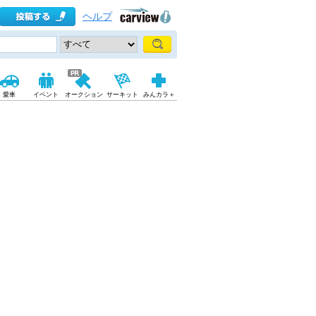
ヘルプ
愛車
イベント
オークション
サーキット
みんカラ＋