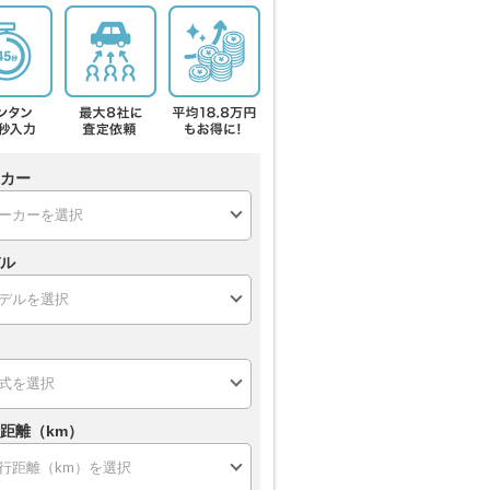
カー
ル
距離（km）