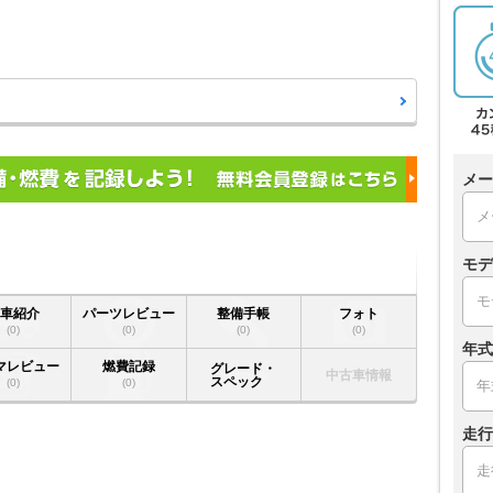
メー
モデ
愛車紹介
パーツレビュー
整備手帳
フォト
(0)
(0)
(0)
(0)
年式
マレビュー
燃費記録
グレード・
中古車情報
スペック
(0)
(0)
走行