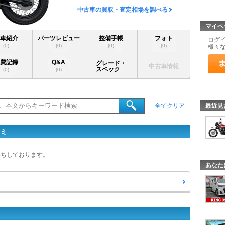
-
中古車の買取・査定相場を調べる
マイペ
愛車紹介
パーツレビュー
整備手帳
フォト
ログ
(0)
(0)
(0)
(0)
様々
燃費記録
Q&A
グレード・
中古車情報
スペック
(0)
(0)
最近見
全てクリア
コミ
待ちしております。
あなた