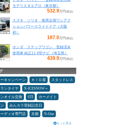
モデリスタエアロ（東京都）
532.9
万円
(税込)
スズキ ソリオ 後席左側ワンアク
ションパワースライドドア（大阪
府）
187.0
万円
(税込)
ホンダ ステップワゴン 登録済未
使用車 純正11.4型ナビ（埼玉県）
439.9
万円
(税込)
グ
ターキャンペーン
ＨＩＤ屋
スタッドレス
ュランタイヤ
X-ICESNOW＋
ジンオイル交換
STI
カーメイト
メン
みんカラ登録記念日
オーディオ専門店
京都
N-One
もっと見る