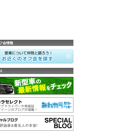
フ会情報
ス