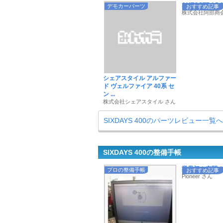
AUTOSTRADA 
デモカーパーツ
おすすめ記事
株式会社阿部商会
シェアスタイル アルファー
ド ヴェルファイア 40系 セ
ン ...
株式会社シェアスタイル さん
SIXDAYS 400のパーツレビュー一覧へ
SIXDAYS 400の整備手帳
業界初！空間オー
プロの整備手帳
おすすめ記事
Pioneer さん