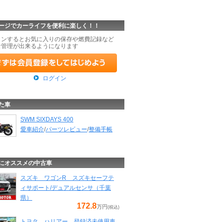
ージでカーライフを便利に楽しく！！
インするとお気に入りの保存や燃費記録など
な管理が出来るようになります
ログイン
た車
SWM SIXDAYS 400
愛車紹介
/
パーツレビュー
/
整備手帳
にオススメの中古車
スズキ ワゴンR スズキセーフテ
ィサポート/デュアルセンサ（千葉
県）
172.8
万円
(税込)
トヨタ ハリアー 登録済未使用車