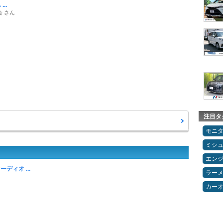
...
 さん
注目タ
モニ
ミシ
エン
ディオ ...
ラー
カー