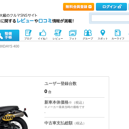
ブログ
イイね！
レビュー
フォト
グループ
スポット
カーライフ
IXDAYS 400
ユーザー登録台数
0
台
新車本体価格
※（税込）
※メーカー発表当時の価格です
-
中古車支払総額
（税込）