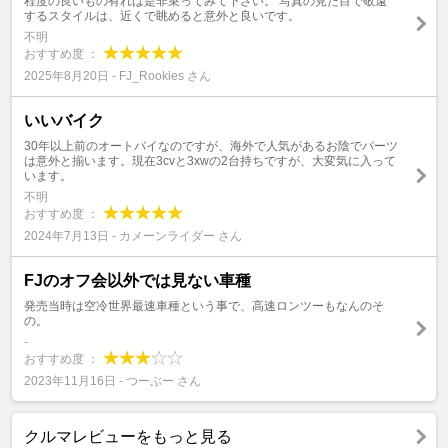
程度の良いもの有れば是非乗ってみて下さい。 写真の見た目で敬遠
するスタイルは、近くで眺めると意外と良いです。
不明
おすすめ度 ：
2025年8月20日 - FJ_Rookies さん
いいバイク
30年以上前のオートバイなのですが、海外で人気があるお陰でパーツ
は意外と揃います。現在3cvと3xwの2台持ちですが、大変気に入って
います。
不明
おすすめ度 ：
2024年7月13日 - カメーンライダー さん
FJのオフ会以外では見ない車種
発売当時は空冷世界最速車種という事で、高速ロンツーもなんのそ
の。
-
おすすめ度 ：
2023年11月16日 - つーぶー さん
クルマレビューをもっと見る