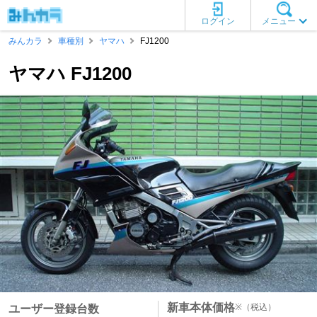
ログイン
メニュー
みんカラ
車種別
ヤマハ
FJ1200
ヤマハ FJ1200
新車本体価格
※
（税込）
ユーザー登録台数