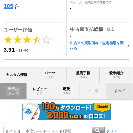
※メーカー発表当時の価格です
105
台
-
中古車支払総額
（税込）
ユーザー評価
-
中古車の買取価格・査定相場を調
べる
3.91
(
11
件)
パーツ
整備手帳
愛車紹介
カスタム情報
(107)
(348)
(105)
モデル
レビュー
燃費
中古車
すべて
トップ
(11)
(298)
クリア