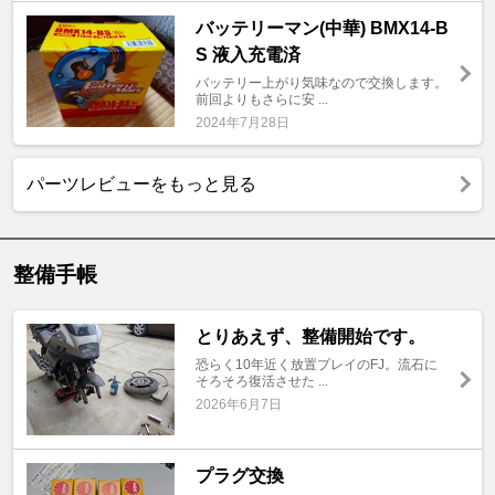
バッテリーマン(中華) BMX14-B
S 液入充電済
バッテリー上がり気味なので交換します。
前回よりもさらに安 ...
2024年7月28日
パーツレビューをもっと見る
整備手帳
とりあえず、整備開始です。
恐らく10年近く放置プレイのFJ。流石に
そろそろ復活させた ...
2026年6月7日
プラグ交換