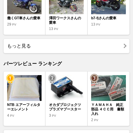
働くGT車さんの愛車
澤田ワークスさんの
b7-fjさんの愛車
愛車
29
13
PV
PV
13
PV
もっと見る
パーツレビュー ランキング
NTB エアーフィルタ
オカダプロジェクツ
ＹＡＭＡＨＡ 純正
ーエレメント
プラズマブースター
部品 ４ＣＣ用 書類
入れ
4
3
PV
PV
2
PV