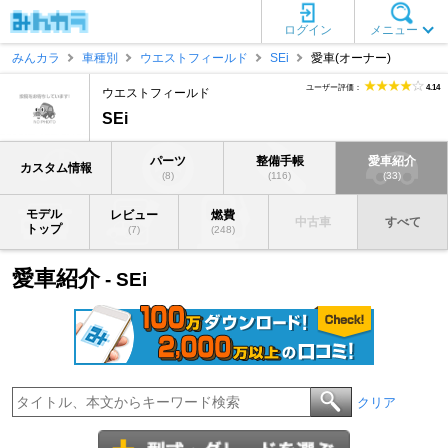
ログイン
メニュー
みんカラ
車種別
ウエストフィールド
SEi
愛車(オーナー)
ユーザー評価：
4.14
ウエストフィールド
SEi
パーツ
整備手帳
愛車紹介
カスタム情報
(8)
(116)
(33)
モデル
レビュー
燃費
中古車
すべて
トップ
(7)
(248)
愛車紹介
- SEi
クリア