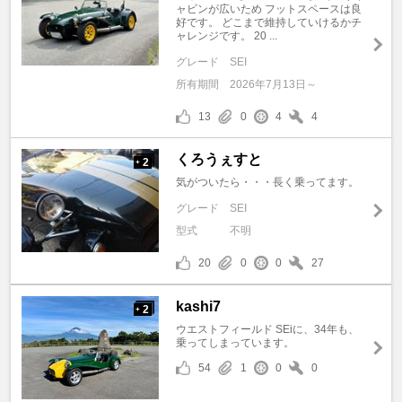
ャビンが広いため フットスペースは良
好です。 どこまで維持していけるかチ
ャレンジです。 20 ...
グレード
SEI
所有期間
2026年7月13日～
13
0
4
4
くろうぇすと
2
+
気がついたら・・・長く乗ってます。
グレード
SEI
型式
不明
20
0
0
27
kashi7
2
+
ウエストフィールド SEiに、34年も、
乗ってしまっています。
54
1
0
0