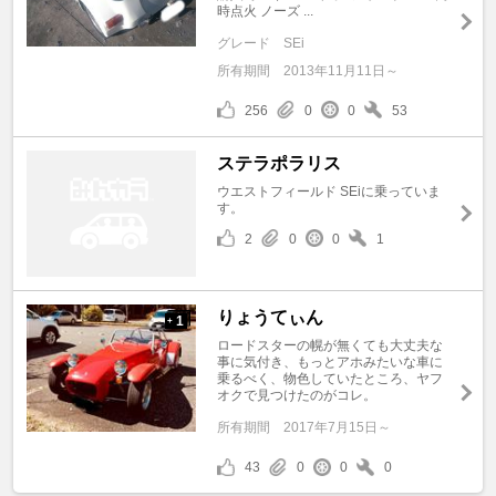
時点火 ノーズ ...
グレード
SEi
所有期間
2013年11月11日～
256
0
0
53
ステラポラリス
ウエストフィールド SEiに乗っていま
す。
2
0
0
1
りょうてぃん
1
+
ロードスターの幌が無くても大丈夫な
事に気付き、もっとアホみたいな車に
乗るべく、物色していたところ、ヤフ
オクで見つけたのがコレ。
所有期間
2017年7月15日～
43
0
0
0