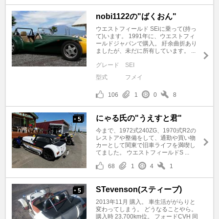
nobi1122の"ばくおん"
ウエストフィールド SEiに乗って(持っ
て)います。 1991年に、ウエストフィ
ールドジャパンで購入。 紆余曲折あり
ましたが、未だに所有しています。 ...
グレード
SEI
型式
フメイ
106
1
0
8
にゃる氏の"うえすと君"
5
+
今まで、1972式240ZG、1970式R2の
レストアや整備をして、通勤や買い物
カーとして関東で旧車ライフを満喫し
てました。 ウエストフィールドS ...
68
1
4
1
STevenson(スティーブ)
5
+
2013年11月 購入。 車生活ががらりと
変わってしまう。 どうなることやら。
購入時 23,700km位。 フォードCVH 同