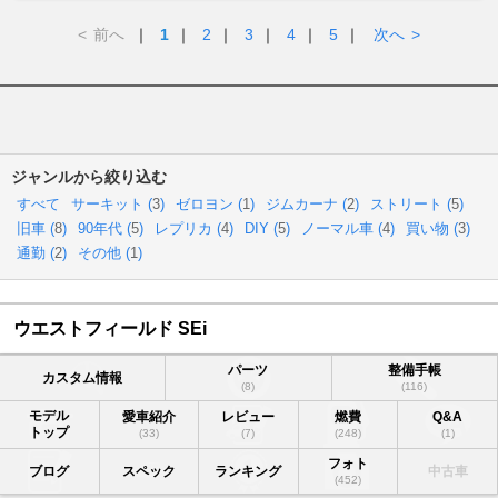
<
前へ
｜
1
｜
2
｜
3
｜
4
｜
5
｜
次へ
>
ジャンルから絞り込む
すべて
サーキット (
3
)
ゼロヨン (
1
)
ジムカーナ (
2
)
ストリート (
5
)
旧車 (
8
)
90年代 (
5
)
レプリカ (
4
)
DIY (
5
)
ノーマル車 (
4
)
買い物 (
3
)
通勤 (
2
)
その他 (
1
)
ウエストフィールド SEi
パーツ
整備手帳
カスタム情報
(8)
(116)
モデル
愛車紹介
レビュー
燃費
Q&A
トップ
(33)
(7)
(248)
(1)
フォト
ブログ
スペック
ランキング
中古車
(452)