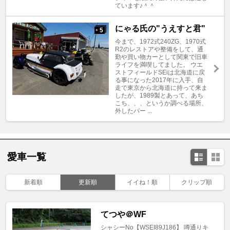
ています♪＾＾
にゃる氏の"うえすと君"
5
+
今まで、1972式240ZG、1970式
R2のレストアや整備をして、通
勤や買い物カーとして関東で旧車
ライフを満喫してました。 ウエ
ストフィールドSEiは北海道に戻
る事になった2017年に入手、自
走で東京から北海道に持って来ま
したが、1989製とあって、あち
こち、、、というか調べる場所、
外したパー ...
愛車一覧
新着順
更新順
イイね！順
クリップ順
てつや＠WF
シャシーNo【WSEI89J186】 噂通りキ