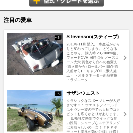
注目の愛車
STevenson(スティーブ)
5
+
2013年11月 購入。 車生活ががら
りと変わってしまう。 どうなる
ことやら。 購入時 23,700km位。
フォードCVH 同時点火 ノーズコ
ーン大穴 黄色から白への色変え
(購入前から) ロールバー 四点(購
入前から) ・キャブOH（素人施
工） ・オルタネーター新品交換
・ラジエータ ...
サザンウエスト
5
+
クラシックなスポーツカーが大好
きです＾＾ ウエストフィールド
はセヴン一族の中でも大柄でコク
ピットも広くゆとりがあります。
四輪独立懸架でクイックな動
力性能、シャープなステアリング
は素晴らしいの一言！ ＦＲＰボ
ディーも潮風の強い沖縄には適し