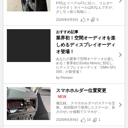
PS5は イーグルF1に比べ、 リムガー
ドが小さく ホイールは8Jなんですが、
少し引っ張り気味に ...
2026年8月9日
9
0
おすすめ記事
業界初！空間オーディオを楽
しめるディスプレイオーディ
オ登場！
あなたの愛車で空間オーディオが楽し
める！業界初のDolby Atmosに対応し
たディスプレイオーディオ「DMH-SF1
000」が新登場！
by Pioneer
スマホホルダー位置変更
NEW
備忘録。 スマホホルダーのステーを交
換。 前回取付で使用したステーが、長
さのせいか振動でスマホが ...
2026年8月9日
10
1