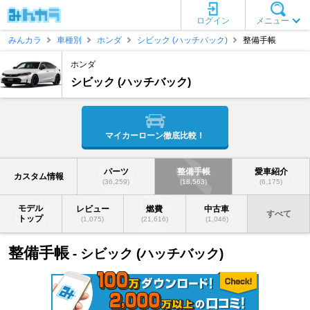
ログイン
メニュー
みんカラ
車種別
ホンダ
シビック (ハッチバック)
整備手帳
ホンダ
シビック (ハッチバック)
マイカーローン徹底比較！
パーツ
整備手帳
愛車紹介
カスタム情報
(36,259)
(18,563)
(6,175)
モデル
レビュー
燃費
中古車
すべて
トップ
(1,075)
(21,616)
(1,046)
整備手帳
- シビック (ハッチバック)