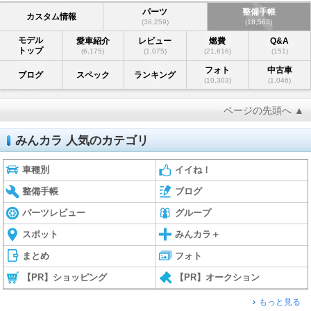
パーツ
整備手帳
カスタム情報
(36,259)
(18,563)
モデル
愛車紹介
レビュー
燃費
Q&A
トップ
(6,175)
(1,075)
(21,616)
(151)
フォト
中古車
ブログ
スペック
ランキング
(10,303)
(1,046)
ページの先頭へ ▲
みんカラ 人気のカテゴリ
車種別
イイね！
整備手帳
ブログ
パーツレビュー
グループ
スポット
みんカラ＋
まとめ
フォト
【PR】ショッピング
【PR】オークション
もっと見る