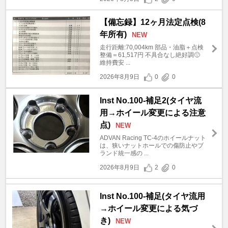
【備忘録】12ヶ月法定点検(8
年所有)
NEW
走行距離:70,004km 部品・油脂＋点検
整備＝61,517円 不具合なし絶好調🙂
維持費安 ...
2026年8月9日
0
0
Inst No.100-補足2(タイヤ流
用→ホイール変更による注意
点)
NEW
ADVAN Racing TC-4のホイールナット
は、狭いナットホールでの傷防止やブ
ランド統一感の ...
2026年8月9日
2
0
Inst No.100-補足(タイヤ流用
→ホイール変更による気づ
き)
NEW