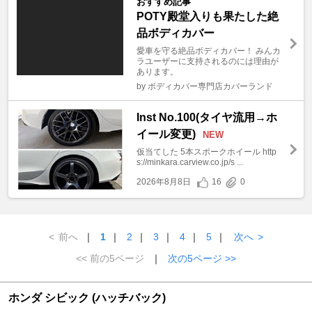
おすすめ記事
POTY殿堂入りも果たした絶
品ボディカバー
愛車を守る絶品ボディカバー！ みんカ
ラユーザーに支持されるのには理由が
あります。
by ボディカバー専門店カバーランド
Inst No.100(タイヤ流用→ホ
イール変更)
NEW
仮当てした 5本スポークホイール http
s://minkara.carview.co.jp/s ...
2026年8月8日
16
0
<
前へ
｜
1
｜
2
｜
3
｜
4
｜
5
｜
次へ
>
<< 前の5ページ
｜
次の5ページ >>
ホンダ シビック (ハッチバック)