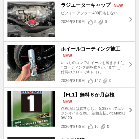
ラジエーターキャップ
NEW
ビフォー アフター 400円もしない
2026年8月9日
5
0
ホイールコーティング施工
NEW
いつものコレでホイールを磨きます^_
^ コーティング剤を吹きかけます^_^
付属のクロスでキレイに ...
2026年8月9日
147
0
【FL1】無料６か月点検
NEW
点検項目は異常なし。 5,388kmでエン
ジンオイル交換。 差額支払いでMobil1
0W-20 ...
2026年8月8日
16
0