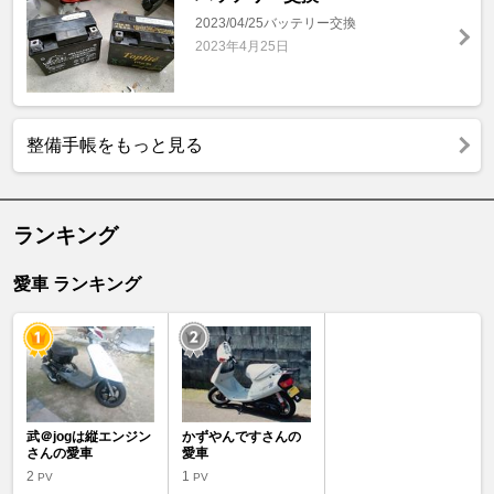
2023/04/25バッテリー交換
2023年4月25日
整備手帳をもっと見る
ランキング
愛車 ランキング
武＠jogは縦エンジン
かずやんですさんの
さんの愛車
愛車
2
1
PV
PV