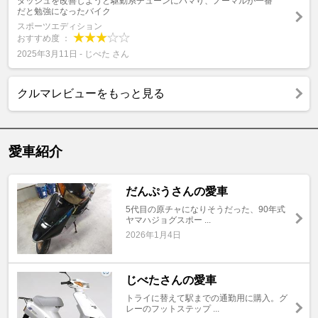
ダッシュを改善しようと駆動系チューンにハマり、ノーマルが一番
だと勉強になったバイク
スポーツエディション
おすすめ度 ：
2025年3月11日 - じべた さん
クルマレビューをもっと見る
愛車紹介
だんぷうさんの愛車
5代目の原チャになりそうだった、90年式
ヤマハジョグスポー ...
2026年1月4日
じべたさんの愛車
トライに替えて駅までの通勤用に購入。グ
レーのフットステップ ...