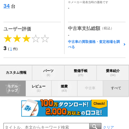
※メーカー発表当時の価格です
34
台
-
中古車支払総額
（税込）
ユーザー評価
-
中古車の買取価格・査定相場を調
べる
3
(
1
件)
パーツ
整備手帳
愛車紹介
カスタム情報
(8)
(25)
(34)
モデル
レビュー
燃費
中古車
すべて
トップ
(1)
(43)
クリア