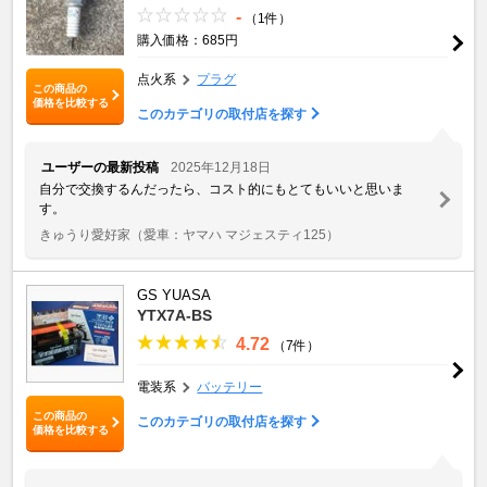
-
（1件）
購入価格：685円
点火系
プラグ
この商品の
価格を比較する
このカテゴリの取付店を探す
ユーザーの最新投稿
2025年12月18日
自分で交換するんだったら、コスト的にもとてもいいと思いま
す。
きゅうり愛好家
（愛車：ヤマハ マジェスティ125）
GS YUASA
YTX7A-BS
4.72
（7件）
電装系
バッテリー
この商品の
このカテゴリの取付店を探す
価格を比較する