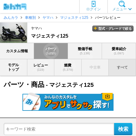
ログイン
メニュー
みんカラ
車種別
ヤマハ
マジェスティ125
パーツレビュー
ヤマハ
型式・グレードで絞る
マジェスティ125
パーツ
整備手帳
愛車紹介
カスタム情報
(3,055)
(5,138)
(1,097)
モデル
レビュー
燃費
中古車
すべて
トップ
(119)
(5,379)
パーツ・商品
- マジェスティ125