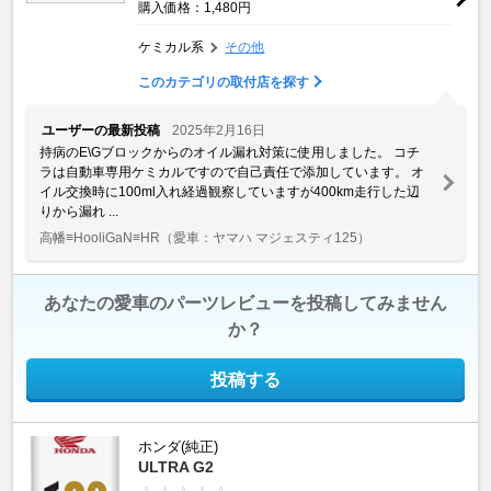
購入価格：1,480円
ケミカル系
その他
このカテゴリの取付店を探す
ユーザーの最新投稿
2025年2月16日
持病のE\Gブロックからのオイル漏れ対策に使用しました。 コチ
ラは自動車専用ケミカルですので自己責任で添加しています。 オ
イル交換時に100ml入れ経過観察していますが400km走行した辺
りから漏れ ...
高幡≡HooliGaN≡HR
（愛車：ヤマハ マジェスティ125）
あなたの愛車のパーツレビューを投稿してみません
か？
投稿する
ホンダ(純正)
ULTRA G2