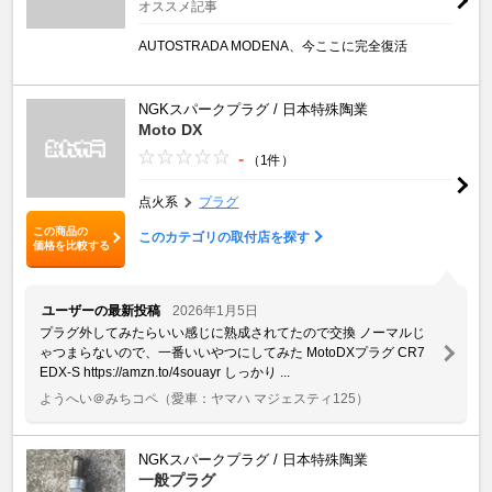
オススメ記事
AUTOSTRADA MODENA、今ここに完全復活
NGKスパークプラグ / 日本特殊陶業
Moto DX
-
（1件）
点火系
プラグ
この商品の
このカテゴリの取付店を探す
価格を比較する
ユーザーの最新投稿
2026年1月5日
プラグ外してみたらいい感じに熟成されてたので交換 ノーマルじ
ゃつまらないので、一番いいやつにしてみた MotoDXプラグ CR7
EDX-S https://amzn.to/4souayr しっかり ...
ようへい＠みちコペ
（愛車：ヤマハ マジェスティ125）
NGKスパークプラグ / 日本特殊陶業
一般プラグ