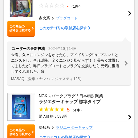
-
（1件）
点火系
プラグコード
この商品の
このカテゴリの取付店を探す
価格を比較する
ユーザーの最新投稿
2024年10月14日
今春、久々にエンジンをかけたら、アイドリング中にプスン！と
エンストし、それ以降、全くエンジン掛からず！！ 長らく放置し
てましたが、昨日プラグコードとプラグを交換したら 元気に復活
してくれました。😄
MASAQ
（愛車：ヤマハ マジェスティ125）
NGKスパークプラグ / 日本特殊陶業
ラジエターキャップ 標準タイプ
5
（4件）
購入価格：588円
冷却系
ラジエーターキャップ
この商品の
価格を比較する
このカテゴリの取付店を探す