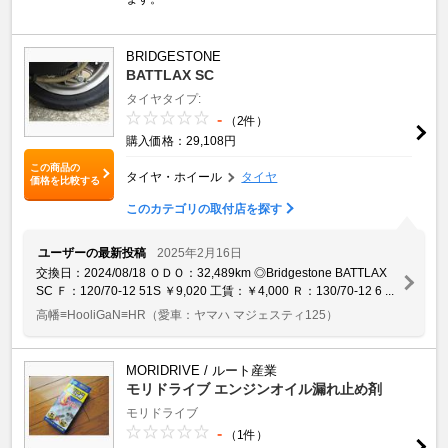
BRIDGESTONE
BATTLAX SC
タイヤタイプ:
-
（2件）
購入価格：29,108円
この商品の
タイヤ・ホイール
タイヤ
価格を比較する
このカテゴリの取付店を探す
ユーザーの最新投稿
2025年2月16日
交換日：2024/08/18 ＯＤＯ：32,489km ◎Bridgestone BATTLAX
SC Ｆ：120/70-12 51S ￥9,020 工賃：￥4,000 Ｒ：130/70-12 6 ...
高幡≡HooliGaN≡HR
（愛車：ヤマハ マジェスティ125）
MORIDRIVE / ルート産業
モリドライブ エンジンオイル漏れ止め剤
モリドライブ
-
（1件）