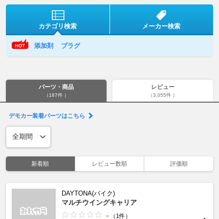
カテゴリ検索
メーカー検索
添加剤
プラグ
パーツ・商品
レビュー
（187件 ）
（3,055件 ）
デモカー装着パーツはこちら
新着順
レビュー数順
評価順
DAYTONA(バイク)
マルチウイングキャリア
-
（1件）