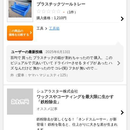
プラスチックツールトレー
-
（1件）
購入価格：1,210円
工具
工具箱
この商品の
価格を比較する
ユーザーの最新投稿
2025年6月13日
百均で 買った プラスチックの箱が 割れちゃったので 購入。 この
ビジュアルで 穴あいていて ドライバーさせる タイプが あった ハ
ズ なんだけど 無かったので コレ(笑) フタが 無いので ...
外
（愛車：ヤマハ マジェスティ125）
シュアラスター株式会社
ワックスやコーティングを最大限に生かす
「鉄粉除去」
オススメ記事
鉄粉除去が楽しくなる！「ネンドスムーサー」が新
登場！ 鉄粉を取ると、仕上がりに大きな差が生まれ
ます。