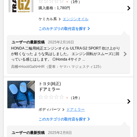
-
（1件）
購入価格：1,780円
ケミカル系
エンジンオイル
このカテゴリの取付店を探す
ユーザーの最新投稿
2025年2月16日
HONDA 二輪用純正エンジンオイル ULTRA G2 SPORT 吹け上がり
が軽くなった ような気はしました。 エンジン回転がスムーズに回
っている感じはします。 ◎Honda 4サイク ...
高幡≡HooliGaN≡HR
（愛車：ヤマハ マジェスティ125）
トヨタ(純正)
ドアミラー
-
（1件）
ボディパーツ
ドアミラー
このカテゴリの取付店を探す
ユーザーの最新投稿
2025年2月8日