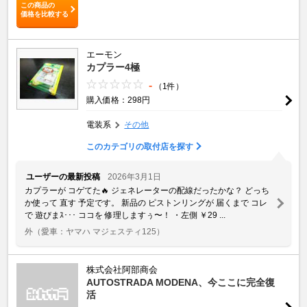
この商品の
価格を比較する
エーモン
カプラー4極
-
（1件）
購入価格：298円
電装系
その他
このカテゴリの取付店を探す
ユーザーの最新投稿
2026年3月1日
カプラーが コゲてた🔥 ジェネレーターの配線だったかな？ どっち
か使って 直す 予定です。 新品の ピストンリングが 届くまで コレ
で 遊びまｽ･･･ ココを 修理しますぅ〜！ ・左側 ￥29 ...
外
（愛車：ヤマハ マジェスティ125）
株式会社阿部商会
AUTOSTRADA MODENA、今ここに完全復
活