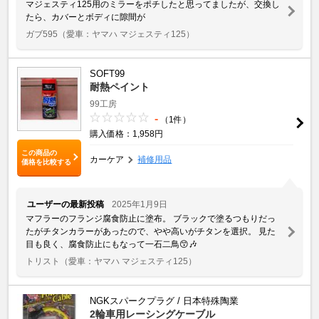
マジェスティ125用のミラーをポチしたと思ってましたが、交換し
たら、カバーとボディに隙間が
ガブ595
（愛車：ヤマハ マジェスティ125）
SOFT99
耐熱ペイント
99工房
-
（1件）
購入価格：1,958円
この商品の
カーケア
補修用品
価格を比較する
ユーザーの最新投稿
2025年1月9日
マフラーのフランジ腐食防止に塗布。 ブラックで塗るつもりだっ
たがチタンカラーがあったので、やや高いがチタンを選択。 見た
目も良く、腐食防止にもなって一石二鳥😙🎶
トリスト
（愛車：ヤマハ マジェスティ125）
NGKスパークプラグ / 日本特殊陶業
2輪車用レーシングケーブル