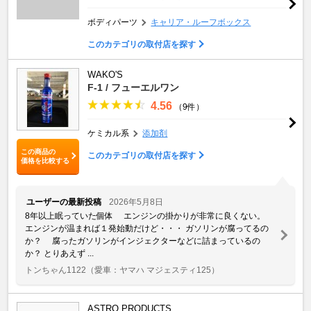
ボディパーツ
キャリア・ルーフボックス
このカテゴリの取付店を探す
WAKO'S
F-1 / フューエルワン
4.56
（9件）
ケミカル系
添加剤
この商品の
このカテゴリの取付店を探す
価格を比較する
ユーザーの最新投稿
2026年5月8日
8年以上眠っていた個体 エンジンの掛かりが非常に良くない。
エンジンが温まれば１発始動だけど・・・ ガソリンが腐ってるの
か？ 腐ったガソリンがインジェクターなどに詰まっているの
か？ とりあえず ...
トンちゃん1122
（愛車：ヤマハ マジェスティ125）
ASTRO PRODUCTS