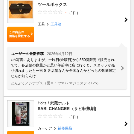
ツールボックス
-
（1件）
工具
工具箱
この商品の
価格を比較する
ユーザーの最新投稿
2026年4月12日
↓の写真にありますが、一昨日(金曜日)から550個限定で販売され
てて、各店舗の数量かと思い午前中に店に行くと、スタッフが売
り切れましたと一言💢 各店舗なんか全国なんかどっちの数量限定
なんか知らんけ ...
とんぷく／シナプス
（愛車：ヤマハ マジェスティ125）
Holts / 武蔵ホルト
SABI CHANGER（サビ転換剤)
-
（1件）
カーケア
補修用品