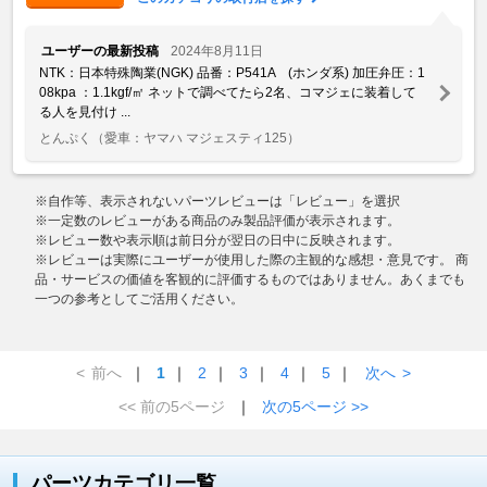
ユーザーの最新投稿
2024年8月11日
NTK：日本特殊陶業(NGK) 品番：P541A (ホンダ系) 加圧弁圧：1
08kpa ：1.1kgf/㎡ ネットで調べてたら2名、コマジェに装着して
る人を見付け ...
とんぷく
（愛車：ヤマハ マジェスティ125）
※自作等、表示されないパーツレビューは「レビュー」を選択
※一定数のレビューがある商品のみ製品評価が表示されます。
※レビュー数や表示順は前日分が翌日の日中に反映されます。
※レビューは実際にユーザーが使用した際の主観的な感想・意見です。 商
品・サービスの価値を客観的に評価するものではありません。あくまでも
一つの参考としてご活用ください。
<
前へ
｜
1
｜
2
｜
3
｜
4
｜
5
｜
次へ
>
<< 前の5ページ
｜
次の5ページ >>
パーツカテゴリ一覧