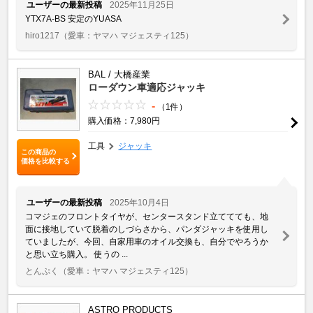
ユーザーの最新投稿
2025年11月25日
YTX7A-BS 安定のYUASA
hiro1217
（愛車：ヤマハ マジェスティ125）
BAL / 大橋産業
ローダウン車適応ジャッキ
-
（1件）
購入価格：7,980円
工具
ジャッキ
この商品の
価格を比較する
ユーザーの最新投稿
2025年10月4日
コマジェのフロントタイヤが、センタースタンド立ててても、地
面に接地していて脱着のしづらさから、パンダジャッキを使用し
ていましたが、今回、自家用車のオイル交換も、自分でやろうか
と思い立ち購入。 使うの ...
とんぷく
（愛車：ヤマハ マジェスティ125）
ASTRO PRODUCTS