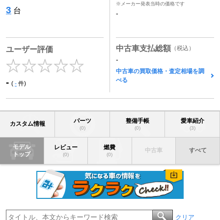
※メーカー発表当時の価格です
3
台
-
中古車支払総額
（税込）
ユーザー評価
-
中古車の買取価格・査定相場を調
べる
-
(
-
件)
パーツ
整備手帳
愛車紹介
カスタム情報
(0)
(0)
(3)
モデル
レビュー
燃費
中古車
すべて
トップ
(0)
(0)
クリア