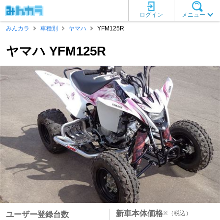
ログイン
メニュー
みんカラ
車種別
ヤマハ
YFM125R
ヤマハ YFM125R
新車本体価格
※
（税込）
ユーザー登録台数