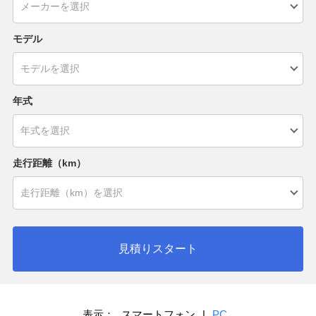
モデル
年式
走行距離（km）
見積りスタート
表示：
スマートフォン
|
PC