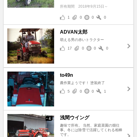
所有期間
2018年9月15日～
1
0
0
0
ADVAN太郎
萌える男の赤いトラクター
17
0
0
0
to49n
農作業ようです！ 塗装終了
5
0
0
1
浅間ウイング
4
+
趣味で所有。 当然、家庭菜園の畑仕
事。冬には除雪で活躍してくれる相棒
です。