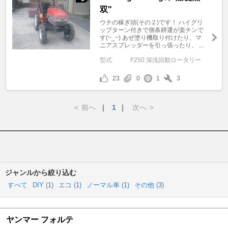
双"
ウチの稼ぎ頭(その２)です！ ハイグリ
ップターン付きで側条耕運が楽チンで
す(~_~) あぜ塗り機取り付けたり、マ
ニアスプレッダーを引っ張ったり、 ...
型式
F250 深浅回動ロータリー
23
0
1
3
<
前へ
｜
1
｜
次へ
>
ジャンルから絞り込む
すべて
DIY (
1
)
エコ (
1
)
ノーマル車 (
1
)
その他 (
3
)
ヤンマー フォルテ