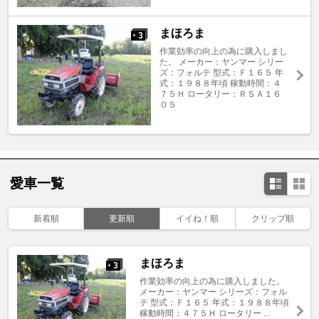
まほろま
3
+
作業効率の向上の為に購入しまし
た。 メーカー：ヤンマー シリー
ズ：フォルテ 型式：Ｆ１６５ 年
式：１９８８年頃 稼動時間：４
７５Ｈ ロータリー：ＲＳＡ１６
０５
愛車一覧
新着順
更新順
イイね！順
クリップ順
まほろま
3
+
作業効率の向上の為に購入しました。
メーカー：ヤンマー シリーズ：フォル
テ 型式：Ｆ１６５ 年式：１９８８年頃
稼動時間：４７５Ｈ ロータリー ...