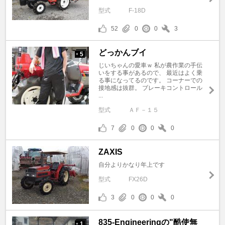
型式
F-18D
52
0
0
3
どっかんブイ
5
+
じいちゃんの愛車ｗ 私が農作業の手伝
いをする事があるので、 最近はよく乗
る事になってるのです。 コーナーでの
接地感は抜群。 ブレーキコントロール
...
型式
ＡＦ－１５
7
0
0
0
ZAXIS
自分よりかなり年上です
型式
FX26D
3
0
0
0
835-Engineeringの"酷使無
1
+