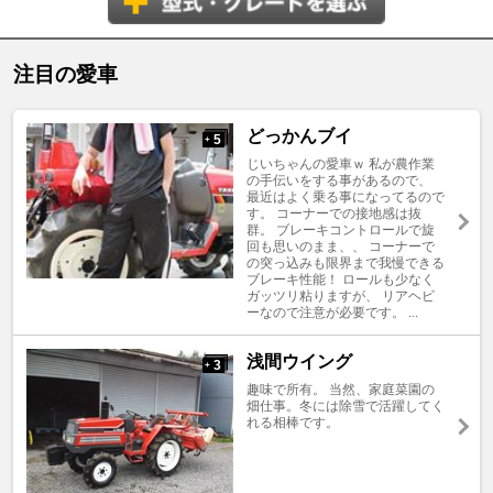
注目の愛車
どっかんブイ
5
+
じいちゃんの愛車ｗ 私が農作業
の手伝いをする事があるので、
最近はよく乗る事になってるので
す。 コーナーでの接地感は抜
群。 ブレーキコントロールで旋
回も思いのまま、、 コーナーで
の突っ込みも限界まで我慢できる
ブレーキ性能！ ロールも少なく
ガッツリ粘りますが、 リアヘビ
ーなので注意が必要です。 ...
浅間ウイング
3
+
趣味で所有。 当然、家庭菜園の
畑仕事。冬には除雪で活躍してく
れる相棒です。