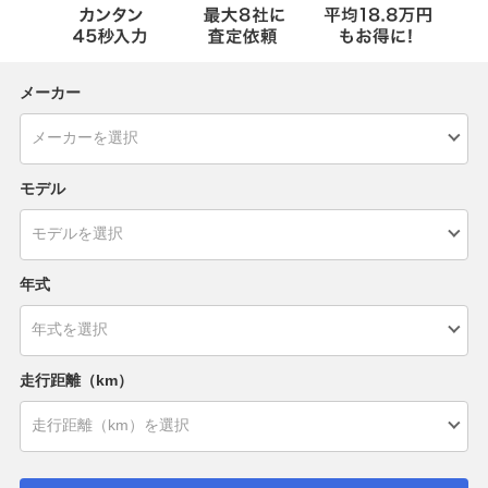
メーカー
モデル
年式
走行距離（km）