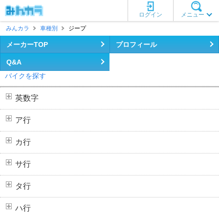
ログイン
メニュー
みんカラ
車種別
ジープ
メーカーTOP
プロフィール
Q&A
バイクを探す
英数字
ア行
カ行
サ行
タ行
ハ行