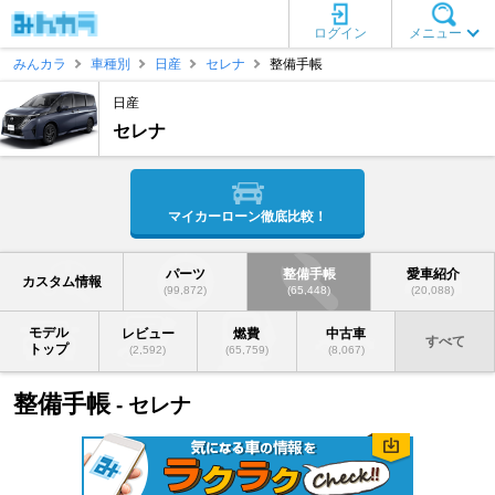
ログイン
メニュー
みんカラ
車種別
日産
セレナ
整備手帳
日産
セレナ
マイカーローン徹底比較！
パーツ
整備手帳
愛車紹介
カスタム情報
(99,872)
(65,448)
(20,088)
モデル
レビュー
燃費
中古車
すべて
トップ
(2,592)
(65,759)
(8,067)
整備手帳
- セレナ