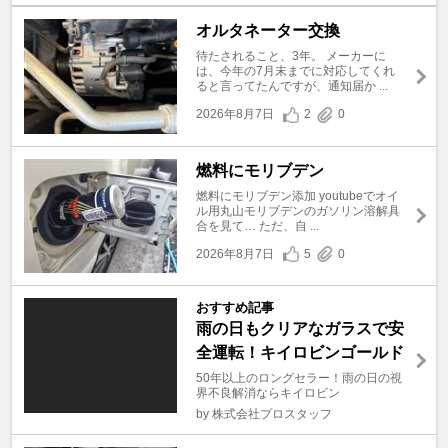
オルタネーター交換
待たされること、3年。 メーカーに
は、今年の7月末までに対応してくれ
ると言ってたんですが、通知届か ...
2026年8月7日
2
0
燃料にモリブデン
燃料にモリブデン添加 youtubeでオイ
ル用丸山モリブデンのガソリン溶解具
合を見て… ただ、自 ...
2026年8月7日
5
0
おすすめ記事
雨の日もクリアなガラスで安
全運転！キイロビンゴールド
50年以上のロングセラー！雨の日の視
界不良解消ならキイロビン
by 株式会社プロスタッフ