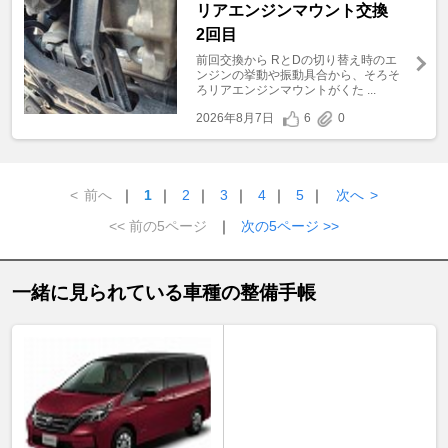
リアエンジンマウント交換
2回目
前回交換から RとDの切り替え時のエ
ンジンの挙動や振動具合から、そろそ
ろリアエンジンマウントがくた ...
2026年8月7日
6
0
<
前へ
｜
1
｜
2
｜
3
｜
4
｜
5
｜
次へ
>
<< 前の5ページ
｜
次の5ページ >>
一緒に見られている車種の整備手帳