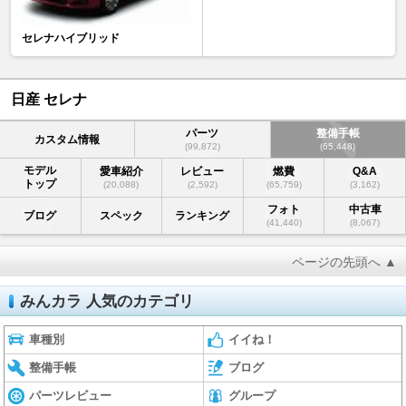
セレナハイブリッド
日産 セレナ
パーツ
整備手帳
カスタム情報
(99,872)
(65,448)
モデル
愛車紹介
レビュー
燃費
Q&A
トップ
(20,088)
(2,592)
(65,759)
(3,162)
フォト
中古車
ブログ
スペック
ランキング
(41,440)
(8,067)
ページの先頭へ ▲
みんカラ 人気のカテゴリ
車種別
イイね！
整備手帳
ブログ
パーツレビュー
グループ