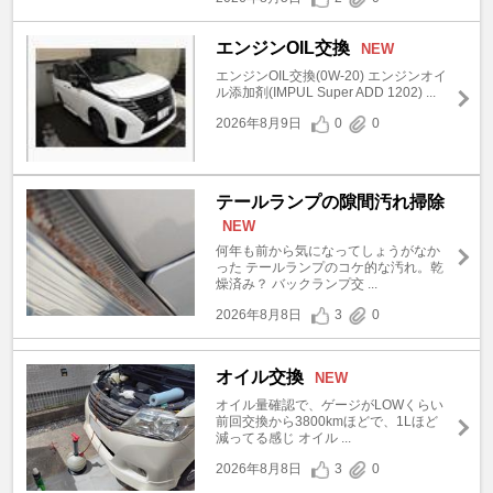
エンジンOIL交換
NEW
エンジンOIL交換(0W-20) エンジンオイ
ル添加剤(IMPUL Super ADD 1202) ...
2026年8月9日
0
0
テールランプの隙間汚れ掃除
NEW
何年も前から気になってしょうがなか
った テールランプのコケ的な汚れ。乾
燥済み？ バックランプ交 ...
2026年8月8日
3
0
オイル交換
NEW
オイル量確認で、ゲージがLOWくらい
前回交換から3800kmほどで、1Lほど
減ってる感じ オイル ...
2026年8月8日
3
0