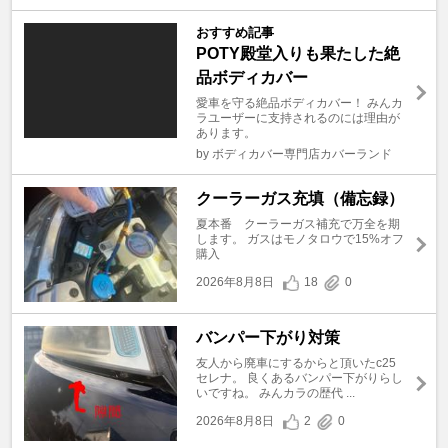
おすすめ記事
POTY殿堂入りも果たした絶
品ボディカバー
愛車を守る絶品ボディカバー！ みんカ
ラユーザーに支持されるのには理由が
あります。
by ボディカバー専門店カバーランド
クーラーガス充填（備忘録）
夏本番 クーラーガス補充で万全を期
します。 ガスはモノタロウで15%オフ
購入
2026年8月8日
18
0
バンパー下がり対策
友人から廃車にするからと頂いたc25
セレナ。 良くあるバンパー下がりらし
いですね。 みんカラの歴代 ...
2026年8月8日
2
0