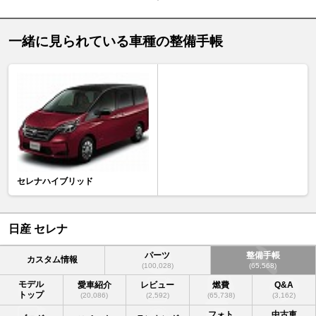
一緒に見られている車種の整備手帳
セレナハイブリッド
日産 セレナ
パーツ
整備手帳
カスタム情報
(100,028)
(65,568)
モデル
愛車紹介
レビュー
燃費
Q&A
トップ
(20,086)
(2,592)
(65,738)
(3,162)
フォト
中古車