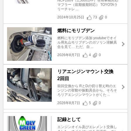
NCP160V（1,500ccFF）専用車検対応
マフラー（前期後期対応） TOYOTAラ
リーチャレ ...
2024年10月25日
73
0
燃料にモリブデン
燃料にモリブデン添加 youtubeでオイ
ル用丸山モリブデンのガソリン溶解具
合を見て… ただ、自 ...
2026年8月7日
4
0
リアエンジンマウント交換
2回目
前回交換から RとDの切り替え時のエ
ンジンの挙動や振動具合から、そろそ
ろリアエンジンマウントがくた ...
2026年8月7日
5
0
記録として
エンジンオイル及びエレメント交換し