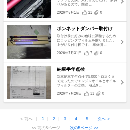
りがあるので、間違 ...
2026年8月1日
21
0
ボンネットダンパー取付け
取付け前に好みの色味に調整するため
にラッピングフィルムを貼りました。
上が貼り付け後です。 車体側 ...
2026年7月31日
7
0
納車半年点検
新車納車半年点検で5.000キロ近くま
で走ったのでエンジンオイルとオイル
フィルターの交換。 税込9 ...
2026年7月26日
11
0
<
前へ
｜
1
｜
2
｜
3
｜
4
｜
5
｜
次へ
>
<< 前の5ページ
｜
次の5ページ >>