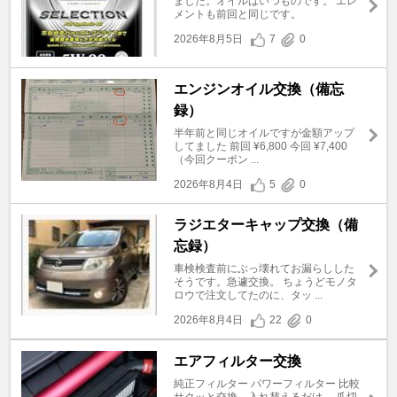
ました。オイルはいつものです。 エレ
メントも前回と同じです。
2026年8月5日
7
0
エンジンオイル交換（備忘
録）
半年前と同じオイルですが金額アップ
してました 前回 ¥6,800 今回 ¥7,400
（今回クーポン ...
2026年8月4日
5
0
ラジエターキャップ交換（備
忘録）
車検検査前にぶっ壊れてお漏らしした
そうです。急遽交換。 ちょうどモノタ
ロウで注文してたのに、タッ ...
2026年8月4日
22
0
エアフィルター交換
純正フィルター パワーフィルター 比較
サクッと交換、入れ替えるだけ。 爪切