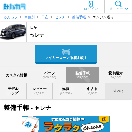
ログイン
メニュー
みんカラ
車種別
日産
セレナ
整備手帳
エンジン廻り
日産
セレナ
マイカーローン徹底比較！
パーツ
整備手帳
愛車紹介
カスタム情報
(100,028)
(65,568)
(20,086)
モデル
レビュー
燃費
中古車
すべて
トップ
(2,592)
(65,738)
(8,052)
整備手帳
- セレナ