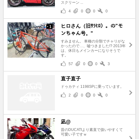
スクリーン ...
4
0
0
0
ヒロさん（旧ｻﾗﾋﾛ）。の"モ
1
+
ンちゃん号。"
すみません。 車種の分類でチャリがな
かったので…、嘘つきました!? 2013年
は、休日もメインカーになりそうで
す。
57
0
0
3
直子直子
ドゥカティ 1198SPに乗っています。
2
0
0
0
凪@
昔のDUCATIより素直で扱いやすくて
可愛い子ですｗ