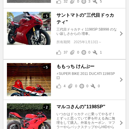
32
0
3
5
サントマトの"三代目ドゥカ
5
+
ティ"
三代目ドゥカティ 1198SP SB998 のな
い寂しさからの 増車。
所有期間
2025年1月13日～
37
0
0
1
ももっち けんぷー
5
+
⚡️SUPER BIKE 2011 DUCATI 1198SP
💥
4
0
0
0
マルコさんの"1198SP"
2
+
いつかはドゥカティに乗ってやるぞ！
とずっと思っていて夢を叶える為に無
理をして購入。外装をカーボン、マフ
ラーやらバックステップやらHIDやら