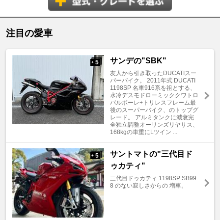
注目の愛車
サンデの"SBK"
5
+
友人から引き取ったDUCATIスー
パーバイク。 2011年式 DUCATI
1198SP 名車916系を祖とする、
水冷デスモドローミッククワトロ
バルボーレ+トリレスフレーム最
後のスーパーバイク、のトップグ
レード。 アルミタンクに減衰完
全独立調整オーリンズリヤサス、
168kgの車重にLツイン ...
サントマトの"三代目ド
5
+
ゥカティ"
三代目ドゥカティ 1198SP SB99
8 のない寂しさからの 増車。