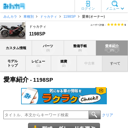
ログイン
メニュー
みんカラ
車種別
ドゥカティ
1198SP
愛車(オーナー)
ユーザー評価：
5
ドゥカティ
1198SP
パーツ
整備手帳
愛車紹介
カスタム情報
(3)
(9)
(7)
モデル
レビュー
燃費
中古車
すべて
トップ
(1)
(2)
愛車紹介
- 1198SP
クリア