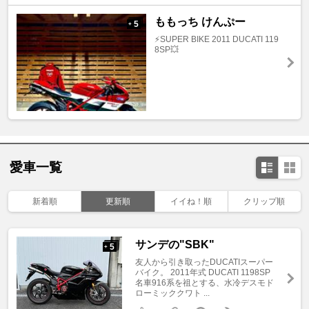
ももっち けんぷー
5
+
⚡️SUPER BIKE 2011 DUCATI 119
8SP💥
愛車一覧
新着順
更新順
イイね！順
クリップ順
サンデの"SBK"
5
+
友人から引き取ったDUCATIスーパー
バイク。 2011年式 DUCATI 1198SP
名車916系を祖とする、水冷デスモド
ローミッククワト ...