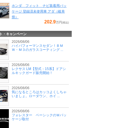
ホンダ フィット ナビ装着用パッ
ケージ 登録済未使用車 アダ（岐阜
県）
202.9
万円
(税込)
ト・キャンペーン
2026/08/06
ハイパフォーマンスセダン！ＢＭ
Ｗ・Ｍ３のガラスコーティング ...
2026/08/06
レクサス LM【型式：15系】ドアシ
ルキックガード販売開始！
2026/08/06
気になるところはカッコよくしちゃ
いましょ。ローダウン、ホイ ...
2026/08/06
フォレスター ベーシックのＷパッ
ケージ取付