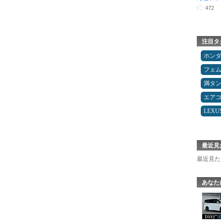
472
注目タ
ホン
フェ
満タ
エア
LEXU
最近見
最近見た
あなた