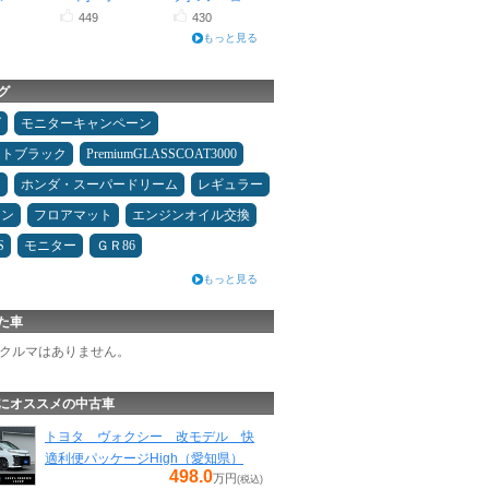
449
430
もっと見る
グ
ダ
モニターキャンペーン
ムトブラック
PremiumGLASSCOAT3000
ン
ホンダ・スーパードリーム
レギュラー
コン
フロアマット
エンジンオイル交換
S
モニター
ＧＲ86
もっと見る
た車
クルマはありません。
にオススメの中古車
トヨタ ヴォクシー 改モデル 快
適利便パッケージHigh（愛知県）
498.0
万円
(税込)