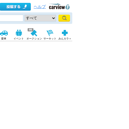
ヘルプ
愛車
イベント
オークション
サーキット
みんカラ＋