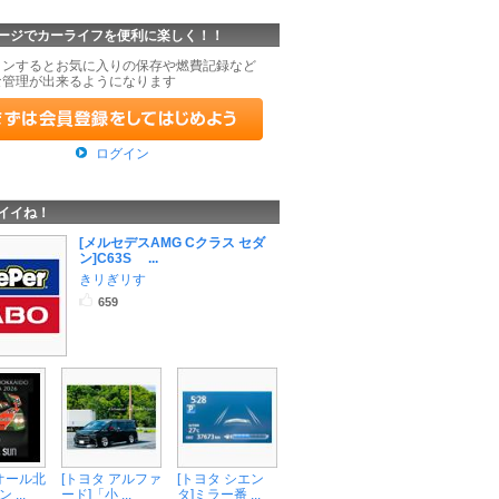
ージでカーライフを便利に楽しく！！
インするとお気に入りの保存や燃費記録など
な管理が出来るようになります
ログイン
イイね！
[メルセデスAMG Cクラス セダ
ン]C63S ...
きリぎリす
659
Aオール北
[トヨタ アルファ
[トヨタ シエン
...
ード]「小 ...
タ]ミラー番 ...