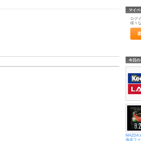
マイペ
ログ
様々
今日の
MAZD
海道ファン 