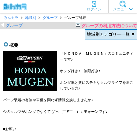
ログイン
メニュー
みんカラ
地域別
グループ
グループ詳細
グループ
グループの利用方法について
地域別カテゴリー一覧 ▼
概要
「ＨＯＮＤＡ ＭＵＧＥＮ」のコミュニティ
ーです♪
ホンダ好き♪ 無限好き♪
ホンダ車と共にステキなクルマライフを過ご
している方♪
パーツ装着の有無や車種を問わず情報交換しませんか♪
今のクルマがホンダでなくても“ヘ（￣∇￣ ）カモォーンです♪
■お願い