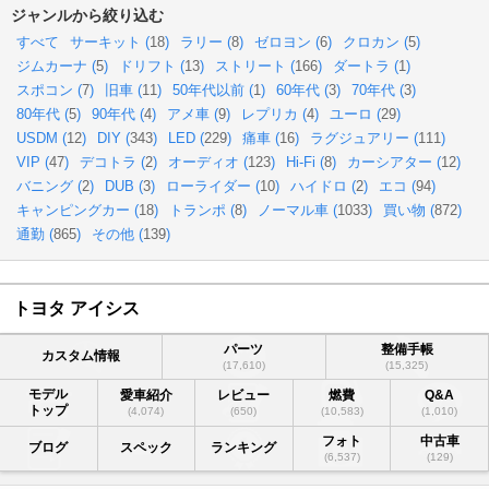
ジャンルから絞り込む
すべて
サーキット (
18
)
ラリー (
8
)
ゼロヨン (
6
)
クロカン (
5
)
ジムカーナ (
5
)
ドリフト (
13
)
ストリート (
166
)
ダートラ (
1
)
スポコン (
7
)
旧車 (
11
)
50年代以前 (
1
)
60年代 (
3
)
70年代 (
3
)
80年代 (
5
)
90年代 (
4
)
アメ車 (
9
)
レプリカ (
4
)
ユーロ (
29
)
USDM (
12
)
DIY (
343
)
LED (
229
)
痛車 (
16
)
ラグジュアリー (
111
)
VIP (
47
)
デコトラ (
2
)
オーディオ (
123
)
Hi-Fi (
8
)
カーシアター (
12
)
バニング (
2
)
DUB (
3
)
ローライダー (
10
)
ハイドロ (
2
)
エコ (
94
)
キャンピングカー (
18
)
トランポ (
8
)
ノーマル車 (
1033
)
買い物 (
872
)
通勤 (
865
)
その他 (
139
)
トヨタ アイシス
パーツ
整備手帳
カスタム情報
(17,610)
(15,325)
モデル
愛車紹介
レビュー
燃費
Q&A
トップ
(4,074)
(650)
(10,583)
(1,010)
フォト
中古車
ブログ
スペック
ランキング
(6,537)
(129)