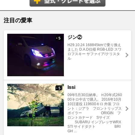
注目の愛車
ジン②
5
+
H29.10.24 168845kmで乗り換え
ました D.A.D仕様 RGB-LED スワ
ロフスキー サファイア/クリスタ
ル
Issi
5
+
09年5月30日納車。 Ｈ20年式260
00キロ中古で購入。 2016年10月
10日退役 119600キロ 外装 フロ
ント：ジアラ フロントリップス
ポイラー ORIGIN フ
ロントカナード Sサイズ
SUBARU インプレッサWRX
STI サイドダクト BRI
GH ...