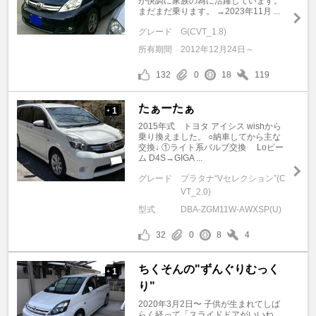
が快調に家族の為に活躍しています。
まだまだ乗ります。 →2023年11月 ...
グレード
G(CVT_1.8)
所有期間
2012年12月24日～
132
0
18
119
たぁーたぁ
1
+
2015年式 トヨタ アイシス wishから
乗り換えました。 ○納車してから主な
交換↓ ①ライト系バルブ交換 Loビー
ム D4S→GIGA ...
グレード
プラタナ“Vセレクション”(C
VT_2.0)
型式
DBA-ZGM11W-AWXSP(U)
32
0
8
4
ちくそんの"ずんぐりむっく
1
+
り"
2020年3月2日〜 子供が生まれてしば
らく経って「スライドドアがいいね