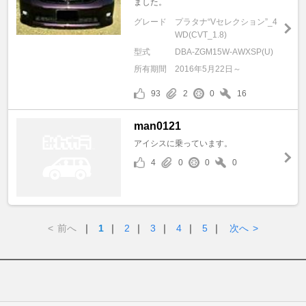
ました。
グレード
プラタナ“Vセレクション”_4
WD(CVT_1.8)
型式
DBA-ZGM15W-AWXSP(U)
所有期間
2016年5月22日～
93
2
0
16
man0121
アイシスに乗っています。
4
0
0
0
<
前へ
｜
1
｜
2
｜
3
｜
4
｜
5
｜
次へ
>