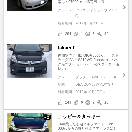
落ちの67000㎞で43万円 プラ ...
グレード
L“G-エディション”(CVT_2.
0)
所有期間
2017年5月23日～
284
1
5
32
takacof
後期型です HID GIGA 6000k ナビ スト
ラーダ CNーS310WD Panasonic バッ
クモニター カーメイトのスターター セ
レナか ...
グレード
プラタナ_4WD(CVT_1.8)
型式
DBA-ZGM15W-AWXSP
所有期間
2013年10月17日～
149
0
8
25
ナッピー＆タッキー
2
+
14年乗った初期アルファードＧ.V6、3
000ccからの乗り換えでアイシスにし