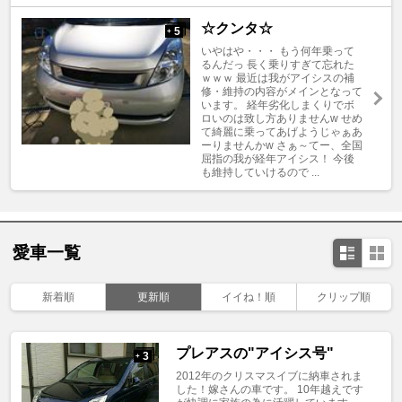
☆クンタ☆
5
+
いやはや・・・ もう何年乗って
るんだっ 長く乗りすぎて忘れた
ｗｗｗ 最近は我がアイシスの補
修・維持の内容がメインとなって
います。 経年劣化しまくりでボ
ロいのは致し方ありませんw せめ
て綺麗に乗ってあげようじゃぁあ
ーりませんかw さぁ～てー、全国
屈指の我が経年アイシス！ 今後
も維持していけるので ...
愛車一覧
新着順
更新順
イイね！順
クリップ順
プレアスの"アイシス号"
3
+
2012年のクリスマスイブに納車されま
した！嫁さんの車です。 10年越えです