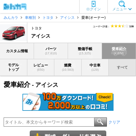
ログイン
メニュー
みんカラ
車種別
トヨタ
アイシス
愛車(オーナー)
ユーザー評価：
3.99
トヨタ
アイシス
パーツ
整備手帳
愛車紹介
カスタム情報
(17,610)
(15,325)
(4,074)
モデル
レビュー
燃費
中古車
すべて
トップ
(650)
(10,583)
(129)
愛車紹介
- アイシス
クリア