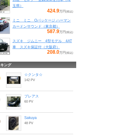
玉県）
424.9
万円
(税込)
ミニ ミニ Oパッケージ ハーマン
カードンサウンド（東京都）
587.9
万円
(税込)
スズキ ジムニー 4型モデル 4AT
車 スズキ保証付（大阪府）
208.0
万円
(税込)
ンキング
☆クンタ☆
142 PV
プレアス
60 PV
Sakuya
48 PV