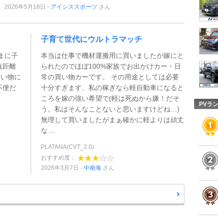
2026年5月18日
アイシススポーツ
さん
子育て世代にウルトラマッチ
まに子
本当は仕事で機材運搬用に買いましたが嫁にと
遠距離
られたのでほぼ100%家族でお出かけカー・日
買い物に
常の買い物カーです。 その用途としては必要
不便だ
十分すぎます、私の稼ぎなら軽自動車になると
ころを嫁の強い希望で(軽は死ぬから嫌！だそ
PVラ
う。私はそんなことないと思いますけどね…)
無理して買いましたがまぁ確かに軽よりは頑丈
な ...
PLATANA(CVT_2.0)
おすすめ度：
2026年3月7日
中南海
さん