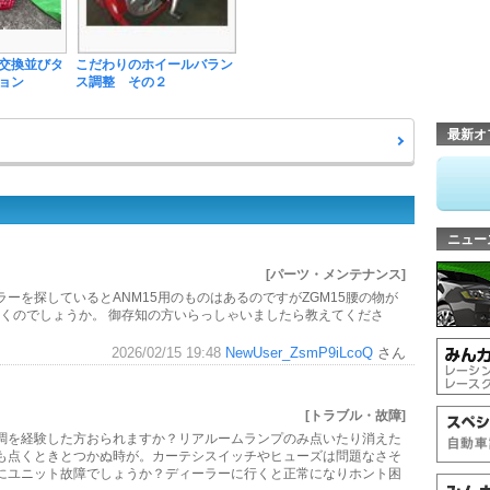
交換並びタ
こだわりのホイールバラン
ョン
ス調整 その２
最新オ
ニュー
[パーツ・メンテナンス]
ーを探しているとANM15用のものはあるのですがZGM15腰の物が
つくのでしょうか。 御存知の方いらっしゃいましたら教えてくださ
2026/02/15 19:48
NewUser_ZsmP9iLcoQ
さん
て
[トラブル・故障]
調を経験した方おられますか？リアルームランプのみ点いたり消えた
も点くときとつかぬ時が。カーテシスイッチやヒューズは問題なさそ
にユニット故障でしょうか？ディーラーに行くと正常になりホント困