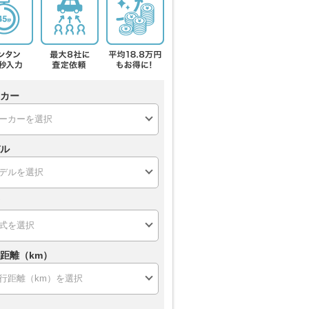
カー
ル
距離（km）