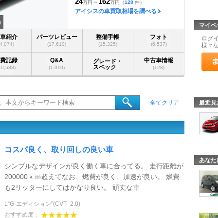
24
162
～
万円
万円
（
128
件）
アイシスの車買取相場を調べる
)
マイペ
愛車紹介
パーツレビュー
整備手帳
フォト
ログ
(4,074)
(17,610)
(15,325)
(6,537)
様々
燃費記録
Q&A
中古車情報
グレード・
スペック
10,583)
(1,010)
(128)
最近見
全てクリア
コスパ良く、取り回しの良い車
あなた
シンプルなデザインが良く働く車に合ってる。 走行距離が
200000ｋｍ超えてなお、燃費が良く、加速が良い。 燃費
も2リッターにしてはかなり良い。 頑丈な車
L“G-エディション”(CVT_2.0)
おすすめ度：