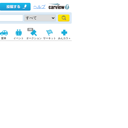
ヘルプ
愛車
イベント
オークション
サーキット
みんカラ＋