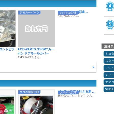
KENWOODの“彩速 ...
デモカーパーツ
おすすめ記事
KENWOOD さん
注目タ
フロントピラ
AXIS-PARTS GT-DRYカー
ボン ドアモールカバー
トヨ
AXIS PARTS さん
スタ
ミシ
スピ
エア
SUBA
プロ級の洗車を叶える新 ...
プロの整備手帳
おすすめ記事
株式会社プロスタッフ さん