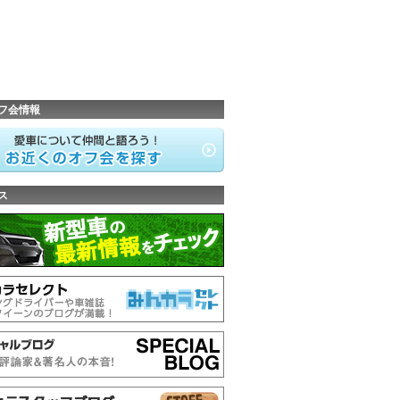
フ会情報
ス