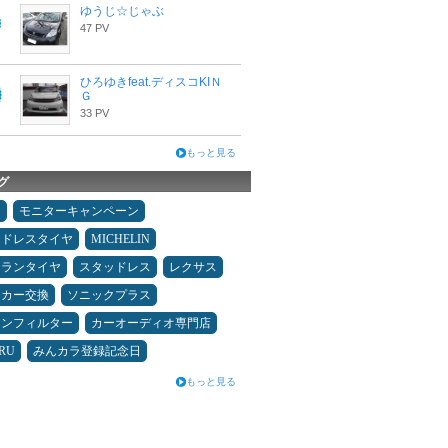
ゆうじ☆じゃぶ
47 PV
ひろゆきfeat.ディスコKIＮ
Ｇ
33 PV
もっと見る
グ
タ
モニターキャンペーン
ッドレスタイヤ
MICHELIN
ュランタイヤ
スタッドレス
レクサス
ーカー交換
ソニックプラス
コンフィルター
カーオーディオ専門店
RU
みんカラ登録記念日
もっと見る