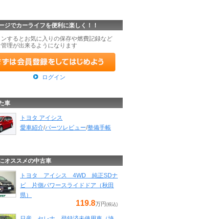
ージでカーライフを便利に楽しく！！
インするとお気に入りの保存や燃費記録など
な管理が出来るようになります
ログイン
た車
トヨタ アイシス
愛車紹介
/
パーツレビュー
/
整備手帳
にオススメの中古車
トヨタ アイシス 4WD 純正SDナ
ビ 片側パワースライドドア（秋田
県）
119.8
万円
(税込)
日産 セレナ 登録済未使用車（埼