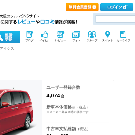
ブログ
イイね！
レビュー
フォト
グループ
スポット
カーライフ
アイシス
ユーザー登録台数
4,074
台
新車本体価格
※（税込）
※メーカー発表当時の価格です
-
中古車支払総額
（税込）