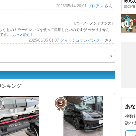
2025/05/14 20:01
プレアス
さん
[パーツ・メンテナンス]
らく 他のミラーのレンズを使って流用したいのですが 分かりません
いです。
[もっと読む]
2025/03/05 01:07
フィッシュチンパンジー
さん
ーランキング
あな
複数
調べ