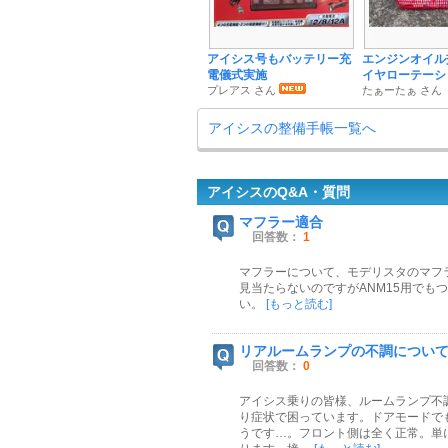
アイシス号もバッテリー充
エンジンオイル
電儀式実施
イヤローテーシ
プレアス さん
たぁーたぁ さん
アイシスの整備手帳一覧へ
アイシスのQ&A・質問
マフラー適合
回答数：
1
マフラーについて、モデリスタのマフラ
見当たらないのですがANM15用でも
い。
[もっと読む]
リアルームランプの不調につい
回答数：
0
アイシス乗りの皆様、ルームランプ不
り症状で困っています。ドアモードで
うです…。フロント側は全く正常。単