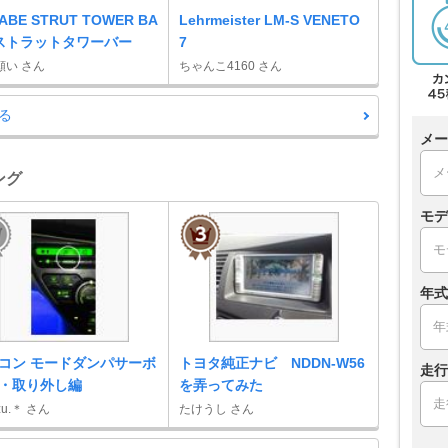
ABE STRUT TOWER BA
Lehrmeister LM-S VENETO
/ ストラットタワーバー
7
願い さん
ちゃんこ4160 さん
る
メー
ング
モデ
年式
コン モードダンパサーボ
トヨタ純正ナビ NDDN-W56
走行
・取り外し編
を弄ってみた
zu.＊ さん
たけうし さん