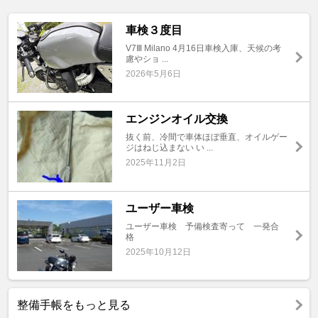
車検３度目
V7Ⅲ Milano 4月16日車検入庫、天候の考
慮やショ ...
2026年5月6日
エンジンオイル交換
抜く前、冷間で車体ほぼ垂直、オイルゲー
ジはねじ込まない い ...
2025年11月2日
ユーザー車検
ユーザー車検 予備検査寄って 一発合
格
2025年10月12日
整備手帳をもっと見る