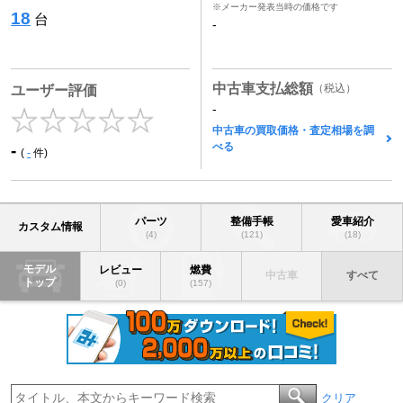
※メーカー発表当時の価格です
18
台
-
中古車支払総額
（税込）
ユーザー評価
-
中古車の買取価格・査定相場を調
べる
-
(
-
件)
パーツ
整備手帳
愛車紹介
カスタム情報
(4)
(121)
(18)
モデル
レビュー
燃費
中古車
すべて
トップ
(0)
(157)
クリア