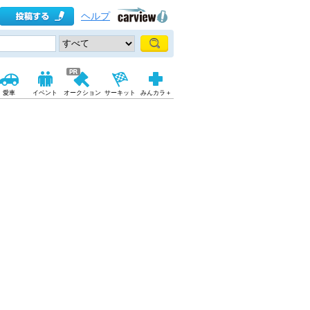
ヘルプ
愛車
イベント
オークション
サーキット
みんカラ＋