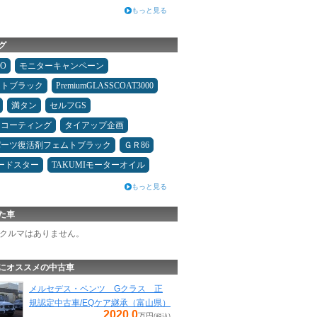
もっと見る
グ
MO
モニターキャンペーン
ムトブラック
PremiumGLASSCOAT3000
満タン
セルフGS
スコーティング
タイアップ企画
パーツ復活剤フェムトブラック
ＧＲ86
ードスター
TAKUMIモーターオイル
もっと見る
た車
クルマはありません。
にオススメの中古車
メルセデス・ベンツ Gクラス 正
規認定中古車/EQケア継承（富山県）
2020.0
万円
(税込)