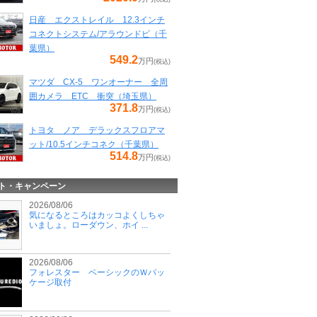
日産 エクストレイル 12.3インチ
コネクトシステム/アラウンドビ（千
葉県）
549.2
万円
(税込)
マツダ CX-5 ワンオーナー 全周
囲カメラ ETC 衝突（埼玉県）
371.8
万円
(税込)
トヨタ ノア デラックスフロアマ
ット/10.5インチコネク（千葉県）
514.8
万円
(税込)
ト・キャンペーン
2026/08/06
気になるところはカッコよくしちゃ
いましょ。ローダウン、ホイ ...
2026/08/06
フォレスター ベーシックのＷパッ
ケージ取付