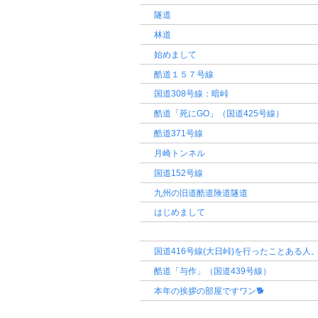
隧道
林道
始めまして
酷道１５７号線
国道308号線：暗峠
酷道「死にGO」（国道425号線）
酷道371号線
月崎トンネル
国道152号線
九州の旧道酷道険道隧道
はじめまして
国道416号線(大日峠)を行ったことある人
酷道「与作」（国道439号線）
本年の挨拶の部屋ですワン🐕