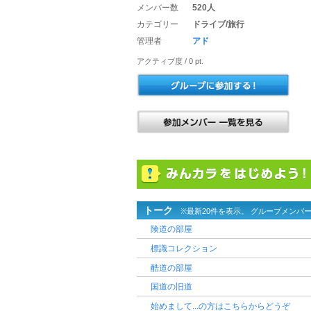
メンバー数
520人
カテゴリー
ドライブ/旅行
管理者
アド
アクティブ度 / 0 pt.
トーク
※最新20件を表示。 グループメンバ
険道の部屋
標識コレクション
酷道の部屋
国道の旧道
始めまして...の方はこちらからどうぞ