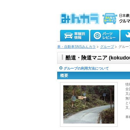
車・自動車SNSみんカラ
グループ
グルー
酷道・険道マニア (kokudo
グループの利用方法について
概要
情
全
又
無
と
又
車