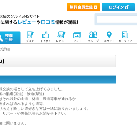
ブログ
イイね！
レビュー
フォト
グループ
スポット
カーライフ
プ詳細
u)
報交換の場として立ち上げてみました。
国の酷道(国道)・険道(県道)、
はそれ以外の山道、林道、農道等車が通れるか...
理すれば通れるような道等、
りあえず険しい道好きな方は一緒に語り合いましょう。
、リポートや無茶話等もお聞かせ下さい。
種は問いません。