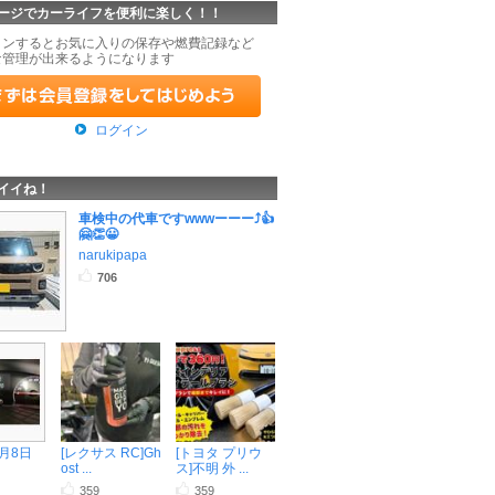
ージでカーライフを便利に楽しく！！
インするとお気に入りの保存や燃費記録など
な管理が出来るようになります
ログイン
イイね！
車検中の代車ですwwwーーー⤴️👍
🤗👏😀
narukipapa
706
8月8日
[レクサス RC]Gh
[トヨタ プリウ
ost ...
ス]不明 外 ...
359
359