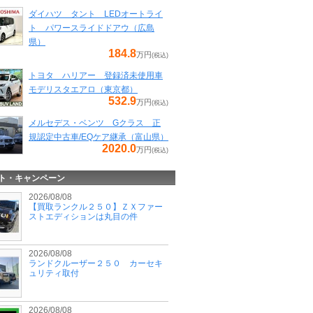
ダイハツ タント LEDオートライ
ト パワースライドドアウ（広島
県）
184.8
万円
(税込)
トヨタ ハリアー 登録済未使用車
モデリスタエアロ（東京都）
532.9
万円
(税込)
メルセデス・ベンツ Gクラス 正
規認定中古車/EQケア継承（富山県）
2020.0
万円
(税込)
ト・キャンペーン
2026/08/08
【買取ランクル２５０】ＺＸファー
ストエディションは丸目の件
2026/08/08
ランドクルーザー２５０ カーセキ
ュリティ取付
2026/08/08