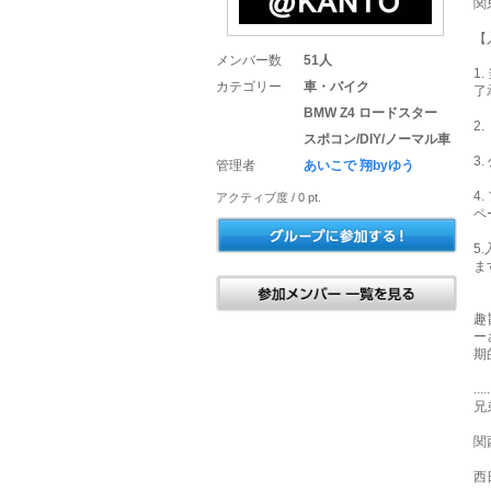
関
【
メンバー数
51人
1
カテゴリー
車・バイク
了
BMW Z4 ロードスター
2
スポコン/DIY/ノーマル車
3
管理者
あいこで 翔byゆう
4
アクティブ度 / 0 pt.
ペ
5
ま
趣
ー
期
.....
兄
西