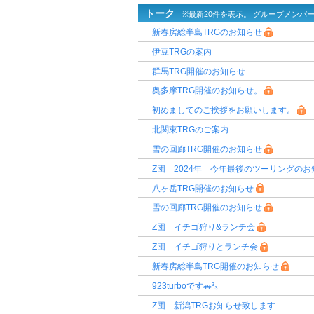
トーク
※最新20件を表示。 グループメンバ
新春房総半島TRGのお知らせ
伊豆TRGの案内
群馬TRG開催のお知らせ
奥多摩TRG開催のお知らせ。
初めましてのご挨拶をお願いします。
北関東TRGのご案内
雪の回廊TRG開催のお知らせ
Z団 2024年 今年最後のツーリングのお
八ヶ岳TRG開催のお知らせ
雪の回廊TRG開催のお知らせ
Z団 イチゴ狩り&ランチ会
Z団 イチゴ狩りとランチ会
新春房総半島TRG開催のお知らせ
923turboです🚗³₃
Z団 新潟TRGお知らせ致します