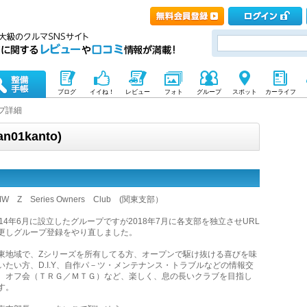
ブログ
イイね！
レビュー
フォト
グループ
スポット
カーライフ
プ詳細
01kanto)
MW Z Series Owners Club (関東支部）
014年6月に設立したグループですが2018年7月に各支部を独立させURL
更しグループ登録をやり直しました。
東地域で、Zシリーズを所有してる方、オープンで駆け抜ける喜びを味
いたい方、D.I.Y、自作パ－ツ・メンテナンス・トラブルなどの情報交
、オフ会（ＴＲＧ／ＭＴＧ）など、楽しく、息の長いクラブを目指し
す。