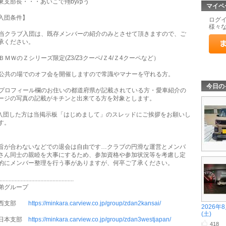
東支部長・・・あいこで翔byゆう
マイペ
入団条件】
ログ
様々
. 当クラブ入団は、既存メンバーの紹介のみとさせて頂きますので、ご
承ください。
. ＢＭＷのＺシリーズ限定(Z3/Z3クーペ/Ｚ4/Ｚ4クーペなど）
. 公共の場でのオフ会を開催しますので常識やマナーを守れる方。
今日の
. プロフィール欄のお住いの都道府県が記載されている方・愛車紹介の
ージの写真の記載がキチンと出来てる方を対象とします。
.入団した方は当掲示板「はじめまして」のスレッドにご挨拶をお願いし
す。
旨が合わないなどでの退会は自由です…クラブの円滑な運営とメンバ
さん同士の親睦を大事にするため、参加資格や参加状況等を考慮し定
的にメンバー整理を行う事がありますが、何卒ご了承ください。
.................................................
弟グループ
関西支部
https://minkara.carview.co.jp/group/zdan2kansai/
2026年
(土)
日本支部
https://minkara.carview.co.jp/group/zdan3westjapan/
418