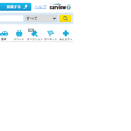
ヘルプ
愛車
イベント
オークション
サーキット
みんカラ＋