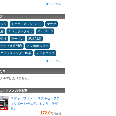
もっと見る
グ
ュラン
モニターキャンペーン
マツダ
Ｄ屋
ミシュランタイヤ
MICHELIN
ヤ交換
ラーメン
SUBARU
オーディオ専門店
スマホホルダー
ックプラスセンター山梨
デッドニング
もっと見る
た車
クルマはありません。
にオススメの中古車
スズキ ワゴンR スズキセーフテ
ィサポート/デュアルセンサ（千葉
県）
172.8
万円
(税込)