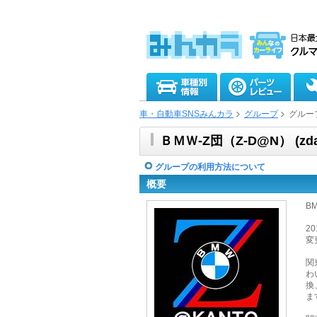
車・自動車SNSみんカラ
グループ
グルー
ＢＭＷ-Z団（Z-D@N） (zdan
グループの利用方法について
概要
B
2
変
関
わ
換
ま