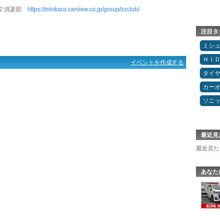
Ｚ倶楽部
https://minkara.carview.co.jp/group/zzclub/
注目タ
ミシ
ＨＩ
イベントを作成する
タイ
カー
ソニ
。
最近見
。
最近見た
あなた