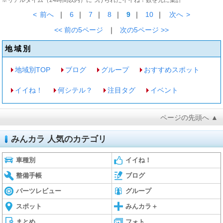
※リアルタイム（24時間以内）につけられたイイね！数を元に集計
<
前へ
｜
6
｜
7
｜
8
｜
9
｜
10
｜
次へ
>
<< 前の5ページ
｜
次の5ページ >>
地域別
地域別TOP
ブログ
グループ
おすすめスポット
イイね！
何シテル？
注目タグ
イベント
ページの先頭へ ▲
みんカラ 人気のカテゴリ
車種別
イイね！
整備手帳
ブログ
パーツレビュー
グループ
スポット
みんカラ＋
まとめ
フォト