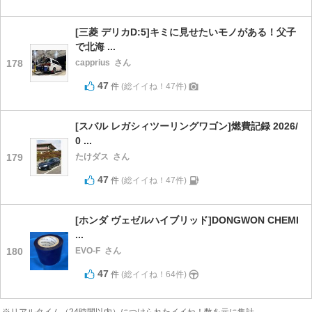
[三菱 デリカD:5]キミに見せたいモノがある！父子
で北海 ...
178
capprius
さん
47
件
(総イイね！47件)
[スバル レガシィツーリングワゴン]燃費記録 2026/
0 ...
179
たけダス
さん
47
件
(総イイね！47件)
[ホンダ ヴェゼルハイブリッド]DONGWON CHEMI
...
180
EVO-F
さん
47
件
(総イイね！64件)