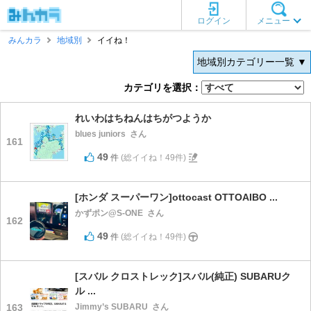
ログイン
メニュー
みんカラ
地域別
イイね！
地域別カテゴリー一覧 ▼
カテゴリを選択：
れいわはちねんはちがつようか
blues juniors
さん
161
49
件
(総イイね！49件)
[ホンダ スーパーワン]ottocast OTTOAIBO ...
かずポン@S-ONE
さん
162
49
件
(総イイね！49件)
[スバル クロストレック]スバル(純正) SUBARUク
ル ...
163
Jimmy’s SUBARU
さん