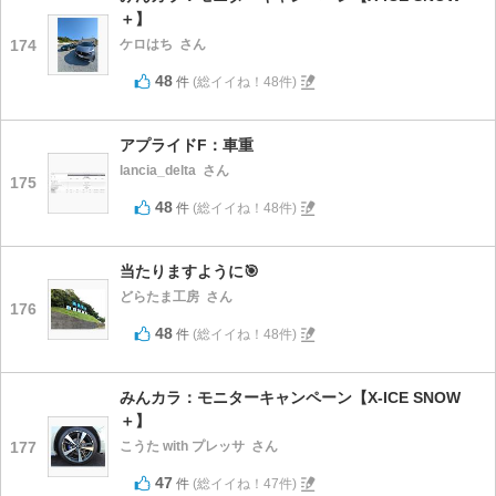
＋】
174
ケロはち
さん
48
件
(総イイね！48件)
アプライドF：車重
lancia_delta
さん
175
48
件
(総イイね！48件)
当たりますように🎯
どらたま工房
さん
176
48
件
(総イイね！48件)
みんカラ：モニターキャンペーン【X-ICE SNOW
＋】
177
こうた with プレッサ
さん
47
件
(総イイね！47件)