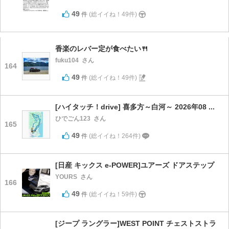
49
件
(総イイね！49件)
香楽のレバー定が食べたい🍴
fuku104
さん
164
49
件
(総イイね！49件)
[ハイタッチ！drive] 喜多方～白河～ 2026年08 ...
ひでごん123
さん
165
49
件
(総イイね！264件)
[日産 キックス e-POWER]ユアーズ ドアステップ
YOURS
さん
166
49
件
(総イイね！59件)
[ジープ ラングラー]WEST POINT チェストストラ