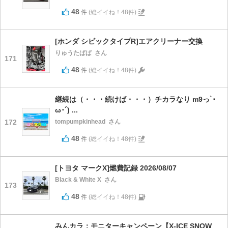
48
件
(総イイね！48件)
[ホンダ シビックタイプR]エアクリーナー交換
りゅうたぱぱ
さん
171
48
件
(総イイね！48件)
継続は（・・・続けば・・・）チカラなり m9っ`･
ω･´) ...
172
tompumpkinhead
さん
48
件
(総イイね！48件)
[トヨタ マークX]燃費記録 2026/08/07
Black & White X
さん
173
48
件
(総イイね！48件)
みんカラ：モニターキャンペーン【X-ICE SNOW