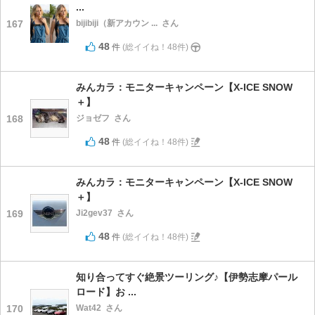
...
167
bijibiji（新アカウン ...
さん
48
件
(総イイね！48件)
みんカラ：モニターキャンペーン【X-ICE SNOW
＋】
168
ジョゼフ
さん
48
件
(総イイね！48件)
みんカラ：モニターキャンペーン【X-ICE SNOW
＋】
169
Ji2gev37
さん
48
件
(総イイね！48件)
知り合ってすぐ絶景ツーリング♪【伊勢志摩パール
ロード】お ...
170
Wat42
さん