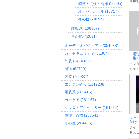
屋根
調整・点検・清掃 (16995)
オーバーホール (15717)
その他 (28157)
駆動系 (166597)
その他 (42631)
オーディオビジュアル (351988)
カーセキュリティ (31867)
【着
ト取り外
外装 (1424821)
ホンダ
補強 (88719)
あす
内装 (769837)
エンジン廻り (1219238)
電装系 (702415)
カーケア (361167)
グッズ・アクセサリー (161234)
車検・点検 (257543)
キャ
付け
その他 (204466)
ダイハ
紫の