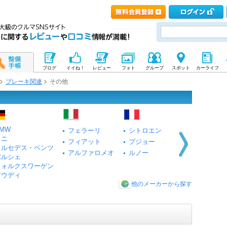
ブログ
イイね！
レビュー
フォト
グループ
スポット
カーライフ
ブレーキ関連
その他
MW
フェラーリ
シトロエン
ミニ
フィアット
プジョー
メルセデス・ベンツ
アルファロメオ
ルノー
ポルシェ
フォルクスワーゲン
アウディ
他のメーカーから探す