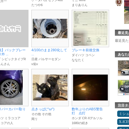
ケータハム セブン480
ミニ MINI
無芳一
たつや6
まりありん
最近見
最近見た
脱】バックプレー
4/100のまま280化して
ブレーキ前後交換
 ...
...
あなた
ダイハツ コペン
 シビックタイプR
日産 パルサーセダン
ななたく
ろんさん
v佑v
注目タ
リパーカバー取り
点きっぱ(;^ω^)
数年ぶりのABS警告
灯 点灯
ミシ
その他 その他
ツ ミラココア
ホンダ CR-Xデルソル
岡リ
X-IC
ココアの人
1680の続き