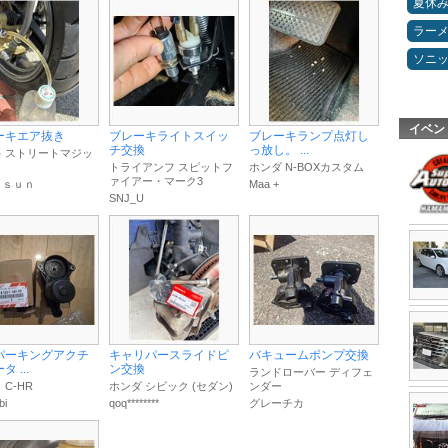
夏休
ラー
ソニ
イベン
ーキエア抜き
ブレーキライトスイッ
ブレーキランプ点灯し
チ交換
っ放し。 ...
 ストリートマジッ
トライアンフ スピットフ
ホンダ N-BOXカスタム
ァイアー・マーク3
ｎｓｕｎ
Maa +
SNJ_U
パーキングアクチ
キャリパースライドピ
バキュームポンプ交換
 ...
ン交換
ランドローバー ディフェ
 C-HR
ホンダ シビック (セダン)
ンダー
bi
qoq********
グレーチカ