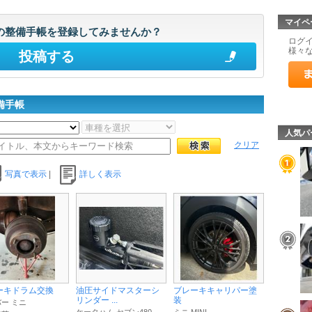
マイペ
の整備手帳を登録してみませんか？
ログ
様々
投稿する
備手帳
人気パ
クリア
写真で表示
|
詳しく表示
ーキドラム交換
油圧サイドマスターシ
ブレーキキャリパー塗
リンダー ...
装
ー ミニ