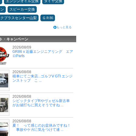
み
エンジンオイル交換
タイヤ交換
メン
スピーカー交換
ックプラスセンター山梨
ＧＲ86
もっと見る
ト・キャンペーン
2026/08/09
GR86 x 近藤エンジニアリング エア
ロParts
2026/08/08
積車にてご来店...ゴルフⅤ GTI エンジ
ンストップ こ ...
2026/08/08
シビックタイプRやヴェゼル新古車
がお値打ちに買えそうですね ...
2026/08/08
夏！ って感じのお盆休みですね！
事故やケガに気をつけて連 ...