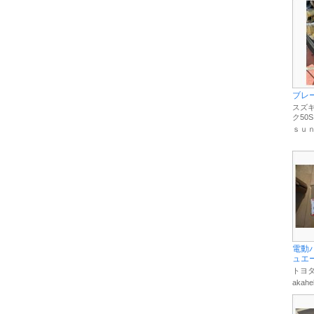
ブレ
スズキ
ク50S
ｓｕ
電動
ュエータ
トヨタ
akahe