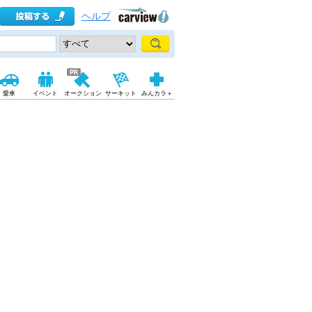
ヘルプ
愛車
イベント
オークション
サーキット
みんカラ＋