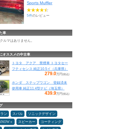
Sports Muffler
5件
のレビュー
た車
クルマはありません。
にオススメの中古車
トヨタ アクア 禁煙車 トヨタセー
フティセンス 純正10.5イ（兵庫県）
279.0
万円
(税込)
ホンダ ステップワゴン 登録済未
使用車 純正11.4型ナビ（埼玉県）
439.9
万円
(税込)
グ
ュラン
スバル
ソニックデザイン
ESNOW＋
スピーカー
コーティング