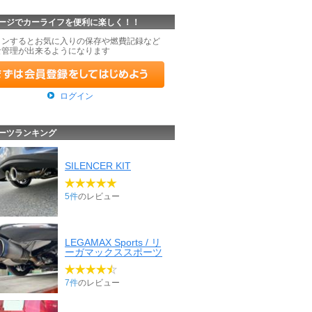
ージでカーライフを便利に楽しく！！
インするとお気に入りの保存や燃費記録など
な管理が出来るようになります
ログイン
ーツランキング
SILENCER KIT
5件
のレビュー
LEGAMAX Sports / リ
ーガマックススポーツ
7件
のレビュー