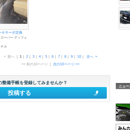
ーキサーボ交換
ローバー ディフェ
ー
ーチカ
<
前へ
｜
1
｜
2
｜
3
｜
4
｜
5
｜
6
｜
7
｜
8
｜
9
｜
10
｜
次へ
>
<< 前の10ページ
｜
次の10ページ >>
の整備手帳を登録してみませんか？
ニュー
投稿する