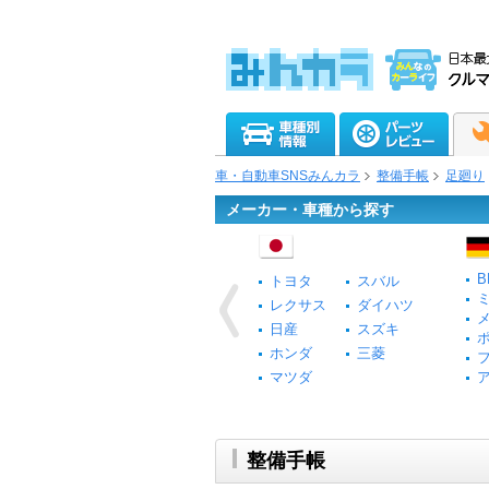
車・自動車SNSみんカラ
整備手帳
足廻り
メーカー・車種から探す
B
トヨタ
スバル
レクサス
ダイハツ
日産
スズキ
ホンダ
三菱
マツダ
整備手帳