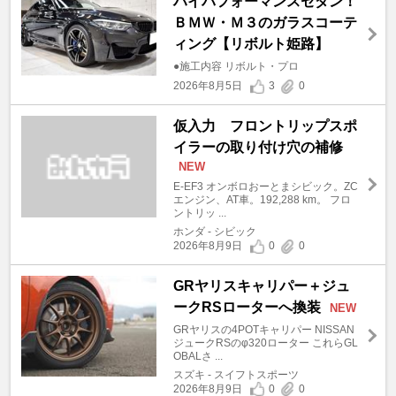
ハイパフォーマンスセダン！
ＢＭＷ・Ｍ３のガラスコーテ
ィング【リボルト姫路】
●施工内容 リボルト・プロ
2026年8月5日
3
0
仮入力 フロントリップスポ
イラーの取り付け穴の補修
NEW
E-EF3 オンボロおーとまシビック。ZC
エンジン、AT車。192,288 km。 フロ
ントリッ ...
ホンダ - シビック
2026年8月9日
0
0
GRヤリスキャリパー＋ジュ
ークRSローターへ換装
NEW
GRヤリスの4POTキャリパー NISSAN
ジュークRSのφ320ローター これらGL
OBALさ ...
スズキ - スイフトスポーツ
2026年8月9日
0
0