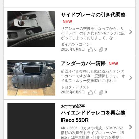
サイドブレーキの引き代調整
NEW
リアシューの交換を行なってから、サ
イドレバーの引き代も5〜6ノッチに広
がってしまっておりまして、な ...
ダイハツ - コペン
2026年8月9日
0
0
アンダーカバー清掃
NEW
前回オイル交換した際に洗ったアンダ
ーカバーですが今一度清掃します。 オ
イルフィルター交換時にこぼれ ...
トヨタ - アリスト
2026年8月9日
0
0
おすすめ記事
ハイエンドドラレコを再定義
iReco 55DR
4K・360°・3カメラ構成。STARVIS2
搭載の次世代ドライブレコーダー「iR
eco」は駐車監視・証拠能力を重視し