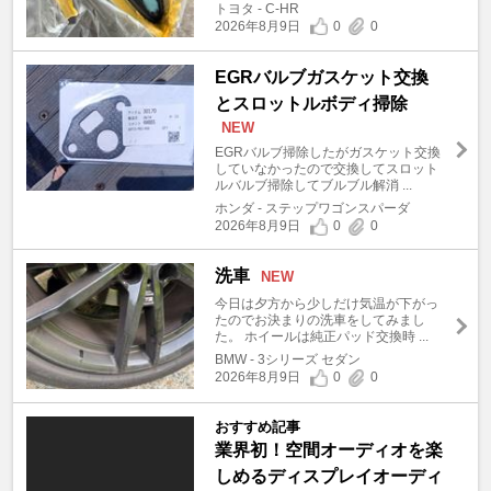
トヨタ - C-HR
2026年8月9日
0
0
EGRバルブガスケット交換
とスロットルボディ掃除
NEW
EGRバルブ掃除したがガスケット交換
していなかったので交換してスロット
ルバルブ掃除してブルブル解消 ...
ホンダ - ステップワゴンスパーダ
2026年8月9日
0
0
洗車
NEW
今日は夕方から少しだけ気温が下がっ
たのでお決まりの洗車をしてみまし
た。 ホイールは純正パッド交換時 ...
BMW - 3シリーズ セダン
2026年8月9日
0
0
おすすめ記事
業界初！空間オーディオを楽
しめるディスプレイオーディ