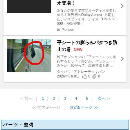
オ登場！
あなたの愛車で空間オーディオが楽し
める！業界初のDolby Atmosに対応し
たディスプレイオーディオ「DMH-SF1
000」が新登場！
by Pioneer
平シートの膨らみバタつき防
止の巻
NEW
純正オプションの『平シート』って走
行するとサイド部分が、パラシュート
みたいに広がって、高速道路を走 ...
ダイハツ - アトレーデッキバン
2026年8月9日
0
0
<
前へ
｜
1
｜
2
｜
3
｜
4
｜
5
｜
次へ
>
<< 前の5ページ
｜
次の5ページ >>
パーツ・整備