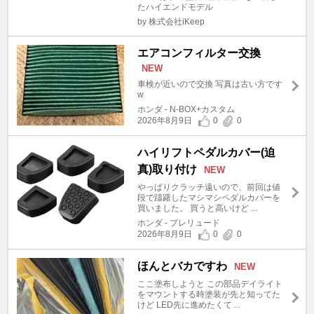
たハイエンドモデル
by 株式会社iKeep
エアコンフィルター交換
NEW
車検が近いので交換 写真は古い方です
w
ホンダ - N-BOX+カスタム
2026年8月9日
0
0
ハイリフトペダルカバー(迫
真)取り付け
NEW
やっぱりクラッチ遠いので、前回は値
段で躊躇したマシマシペダルカバーを
買いました。 買うと高いけど ...
ホンダ - プレリュード
2026年8月9日
0
0
ほんとバカですわ
NEW
ここ塗布しようと この部品デイライト
をマウントする時塗装が先と知ってた
けど LED先に進めたくて ...