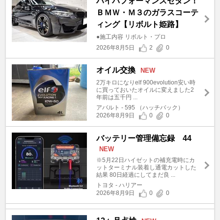
ハイパフォーマンスセダン！
ＢＭＷ・Ｍ３のガラスコーテ
ィング【リボルト姫路】
●施工内容 リボルト・プロ
2026年8月5日
2
0
オイル交換
NEW
2万キロになりelf 900evolution安い時
に買っておいたオイルに変えました2
年前は五千円 ...
アバルト - 595 （ハッチバック）
2026年8月9日
0
0
バッテリー管理備忘録 44
NEW
※5月22日ハイゼットの補充電時にカ
ットターミナル装着し通電カットした
結果 80日経過にしてまだ良 ...
トヨタ - ハリアー
2026年8月9日
0
0