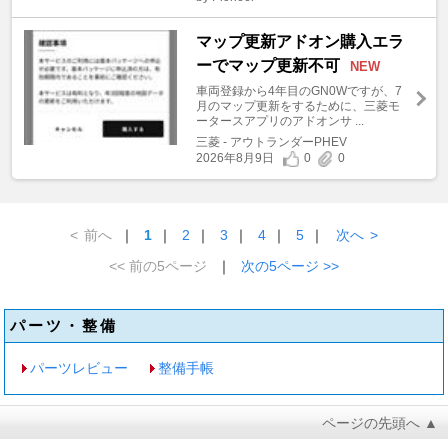
マップ更新アドオン購入エラ
ーでマップ更新不可
NEW
車両登録から4年目のGN0Wですが、7
月のマップ更新をするために、三菱モ
ータースアプリのアドオンサ ...
三菱 - アウトランダーPHEV
2026年8月9日
0
0
<
前へ
｜
1
｜
2
｜
3
｜
4
｜
5
｜
次へ
>
<< 前の5ページ
｜
次の5ページ >>
パーツ・整備
パーツレビュー
整備手帳
ページの先頭へ ▲