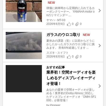
NEW
律儀に納車時から定期的に入れてるカ
ーボンクリーナー。 YAMAHA motor o
nのリマインダー ...
ヤマハ - MT-03
2026年8月9日
0
0
ガラスのウロコ取り
NEW
夏休みの課題（笑）に以前からどうに
かしたかったガラスのウロコ取りに挑
みます。 所有6年経過してます ...
スズキ - スイフト
2026年8月9日
0
0
おすすめ記事
業界初！空間オーディオを楽
しめるディスプレイオーディ
オ登場！
あなたの愛車で空間オーディオが楽し
める！業界初のDolby Atmosに対応し
たディスプレイオーディオ「DMH-SF1
000」が新登場！
by Pioneer