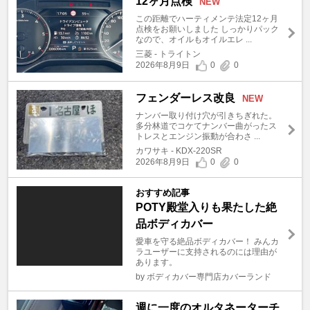
12ヶ月点検
NEW
この距離でハーティメンテ法定12ヶ月
点検をお願いしました しっかりパック
なので、オイルもオイルエレ ...
三菱 - トライトン
2026年8月9日
0
0
フェンダーレス改良
NEW
ナンバー取り付け穴が引きちぎれた。
多分林道でコケてナンバー曲がったス
トレスとエンジン振動が合わさ ...
カワサキ - KDX-220SR
2026年8月9日
0
0
おすすめ記事
POTY殿堂入りも果たした絶
品ボディカバー
愛車を守る絶品ボディカバー！ みんカ
ラユーザーに支持されるのには理由が
あります。
by ボディカバー専門店カバーランド
週に一度のオルタネーターチ