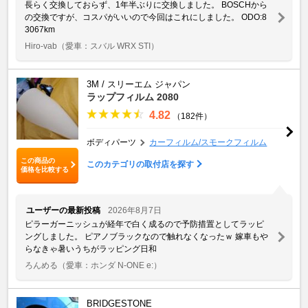
長らく交換しておらず、1年半ぶりに交換しました。 BOSCHから
の交換ですが、コスパがいいので今回はこれにしました。 ODO:8
3067km
Hiro-vab
（愛車：スバル WRX STI）
3M / スリーエム ジャパン
ラップフィルム 2080
4.82
（182件）
ボディパーツ
カーフィルム/スモークフィルム
この商品の
このカテゴリの取付店を探す
価格を比較する
ユーザーの最新投稿
2026年8月7日
ピラーガーニッシュが経年で白く成るので予防措置としてラッピ
ングしました。 ピアノブラックなので触れなくなったｗ 嫁車もや
らなきゃ暑いうちがラッピング日和
ろんめる
（愛車：ホンダ N-ONE e:）
BRIDGESTONE