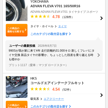
YOKOHAMA
ADVAN FLEVA V701 165/50R16
ADVAN
ADVAN FLEVA V701
タイヤタイプ:スポーツ
4.78
（128件）
タイヤ・ホイール
タイヤ
この商品の
価格を比較する
このカテゴリの取付店を探す
ユーザーの最新投稿
2026年8月7日
990Sが我が家に来て4年 走行距離約31.000キロ 新しくフレバにタ
イヤ交換 新品タイヤの影響か、ちょっとした段差を乗り越える時
も穏やか
ブリット1117
（愛車：マツダ ロードスター）
HKS
コールドエアインテークフルキット
4.54
（52件）
吸気系
エアクリーナー
この商品の
このカテゴリの取付店を探す