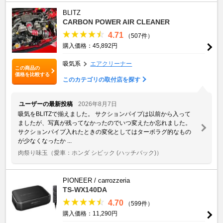
BLITZ
CARBON POWER AIR CLEANER
4.71
（507件）
購入価格：45,892円
吸気系
エアクリーナー
この商品の
価格を比較する
このカテゴリの取付店を探す
ユーザーの最新投稿
2026年8月7日
吸気をBLITZで揃えました。 サクションパイプは以前から入って
ましたが、写真が残ってなかったのでいつ変えたか忘れました。
サクションパイプ入れたときの変化としてはターボラグ的なもの
が少なくなったか ...
肉祭り味玉
（愛車：ホンダ シビック (ハッチバック)）
PIONEER / carrozzeria
TS-WX140DA
4.70
（599件）
購入価格：11,290円