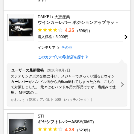
DAIKEI / 大恵産業
ウインカーレバー ポジションアップキット
4.25
（596件）
購入価格：3,000円
インテリア
その他
このカテゴリの取付店を探す
ユーザーの最新投稿
2026年8月7日
ステアリングボス交換に伴い、メジャーでざっくり測るとウイン
カーレバーがハンドル面から約6cm離れてしまったため、こちら
で対策しました。 元々は右ハンドル用の部品ですが、裏組みで使
用。 M4×20の ...
かれつぅ
（愛車：アバルト 500 （ハッチバック））
STI
ギヤシフトレバーASSY(6MT)
4.38
（623件）