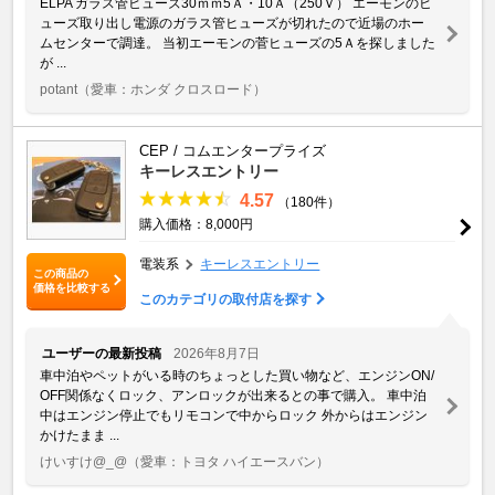
ELPA ガラス管ヒューズ30ｍｍ5Ａ・10Ａ（250Ｖ） エーモンのヒ
ューズ取り出し電源のガラス管ヒューズが切れたので近場のホー
ムセンターで調達。 当初エーモンの菅ヒューズの5Ａを探しました
が ...
potant
（愛車：ホンダ クロスロード）
CEP / コムエンタープライズ
キーレスエントリー
4.57
（180件）
購入価格：8,000円
電装系
キーレスエントリー
この商品の
価格を比較する
このカテゴリの取付店を探す
ユーザーの最新投稿
2026年8月7日
車中泊やペットがいる時のちょっとした買い物など、エンジンON/
OFF関係なくロック、アンロックが出来るとの事で購入。 車中泊
中はエンジン停止でもリモコンで中からロック 外からはエンジン
かけたまま ...
けいすけ@_@
（愛車：トヨタ ハイエースバン）