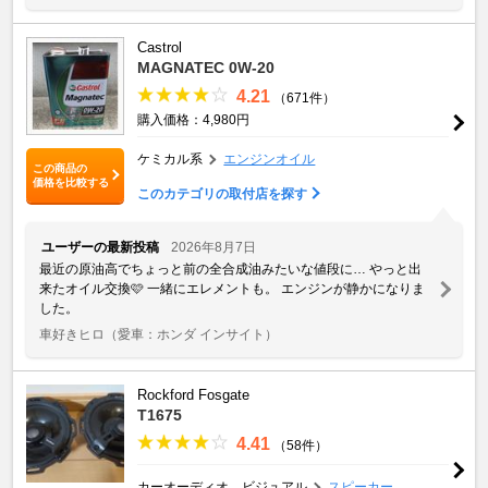
Castrol
MAGNATEC 0W-20
4.21
（671件）
購入価格：4,980円
ケミカル系
エンジンオイル
この商品の
価格を比較する
このカテゴリの取付店を探す
ユーザーの最新投稿
2026年8月7日
最近の原油高でちょっと前の全合成油みたいな値段に… やっと出
来たオイル交換🩷 一緒にエレメントも。 エンジンが静かになりま
した。
車好きヒロ
（愛車：ホンダ インサイト）
Rockford Fosgate
T1675
4.41
（58件）
カーオーディオ、ビジュアル
スピーカー