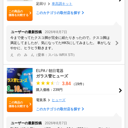
足回り
車高調キット
この商品の
このカテゴリの取付店を探す
価格を比較する
ユーザーの最新投稿
2026年8月7日
今まで使ってたクスコ脚が完全に経たりきったので。クスコ脚は
満足してましたが、気になってたHKSにしてみました。 車がしな
やかに、ヒラヒラ動きます。
え の み ん
（愛車：スバル WRX STI）
ELPA / 朝日電器
ガラス管ヒューズ
3.84
（19件）
購入価格：239円
電装系
ヒューズ
この商品の
価格を比較する
このカテゴリの取付店を探す
ユーザーの最新投稿
2026年8月7日