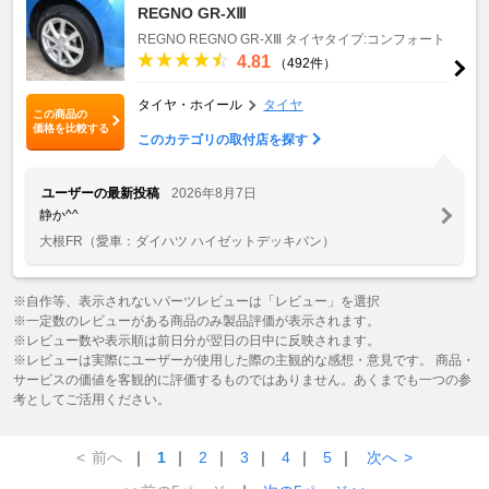
REGNO GR-XⅢ
REGNO
REGNO GR-XⅢ
タイヤタイプ:コンフォート
4.81
（492件）
タイヤ・ホイール
タイヤ
この商品の
価格を比較する
このカテゴリの取付店を探す
ユーザーの最新投稿
2026年8月7日
静か^^
大根FR
（愛車：ダイハツ ハイゼットデッキバン）
※自作等、表示されないパーツレビューは「レビュー」を選択
※一定数のレビューがある商品のみ製品評価が表示されます。
※レビュー数や表示順は前日分が翌日の日中に反映されます。
※レビューは実際にユーザーが使用した際の主観的な感想・意見です。 商品・
サービスの価値を客観的に評価するものではありません。あくまでも一つの参
考としてご活用ください。
<
前へ
｜
1
｜
2
｜
3
｜
4
｜
5
｜
次へ
>