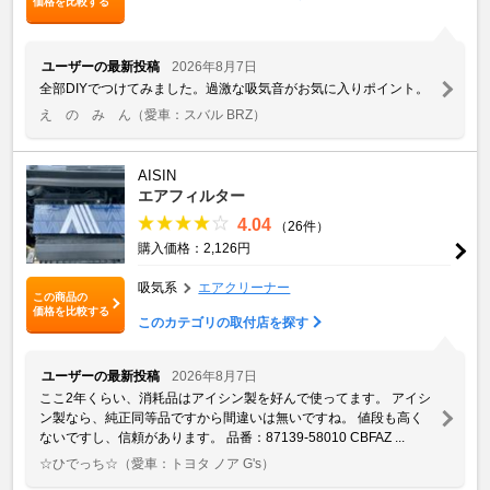
価格を比較する
ユーザーの最新投稿
2026年8月7日
全部DIYでつけてみました。過激な吸気音がお気に入りポイント。
え の み ん
（愛車：スバル BRZ）
AISIN
エアフィルター
4.04
（26件）
購入価格：2,126円
吸気系
エアクリーナー
この商品の
価格を比較する
このカテゴリの取付店を探す
ユーザーの最新投稿
2026年8月7日
ここ2年くらい、消耗品はアイシン製を好んで使ってます。 アイシ
ン製なら、純正同等品ですから間違いは無いですね。 値段も高く
ないですし、信頼があります。 品番：87139-58010 CBFAZ ...
☆ひでっち☆
（愛車：トヨタ ノア G's）