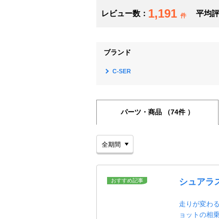
1,191
レビュー数：
平均
件
ブランド
C-SER
パーツ・商品
（74件 ）
シュアラ
おすすめ記事
走りが変わる
ョットの相