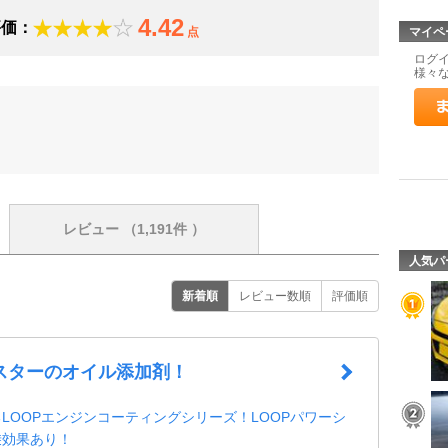
4.42
評価：
点
マイペ
ログ
様々
レビュー
（1,191件 ）
人気パ
新着順
レビュー数順
評価順
スターのオイル添加剤！
LOOPエンジンコーティングシリーズ！LOOPパワーシ
乗効果あり！