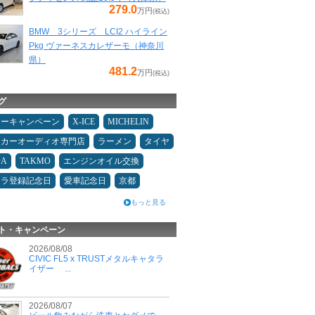
279.0
万円
(税込)
BMW 3シリーズ LCI2 ハイライン
Pkg ヴァーネスカレザーモ（神奈川
県）
481.2
万円
(税込)
グ
ターキャンペーン
X-ICE
MICHELIN
カーオーディオ専門店
ラーメン
タイヤ
DA
TAKMO
エンジンオイル交換
カラ登録記念日
愛車記念日
京都
もっと見る
ト・キャンペーン
2026/08/08
CIVIC FL5 x TRUSTメタルキャタラ
イザー ...
2026/08/07