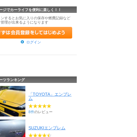
ージでカーライフを便利に楽しく！！
インするとお気に入りの保存や燃費記録など
な管理が出来るようになります
ログイン
ーツランキング
「TOYOTA」エンブレ
ム
8件
のレビュー
SUZUKIエンブレム