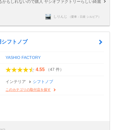
るかもしれないので購入 ヤシオファクトリーらしい綺麗
しりんじ
（愛車：日産 シルビア）
4用シフトノブ
YASHIO FACTORY
（47 件）
4.55
インテリア
シフトノブ
このカテゴリの取付店を探す