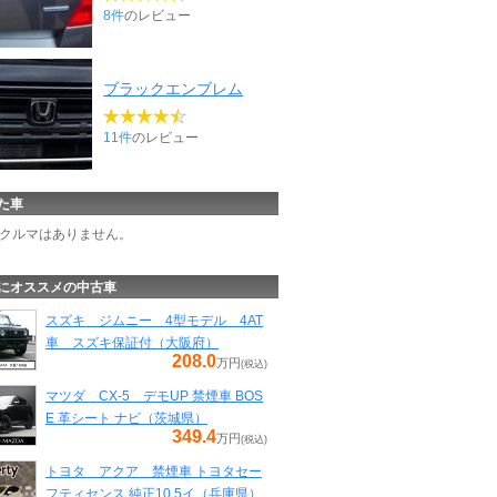
8件
のレビュー
ブラックエンブレム
11件
のレビュー
た車
クルマはありません。
にオススメの中古車
スズキ ジムニー 4型モデル 4AT
車 スズキ保証付（大阪府）
208.0
万円
(税込)
マツダ CX-5 デモUP 禁煙車 BOS
E 革シート ナビ（茨城県）
349.4
万円
(税込)
トヨタ アクア 禁煙車 トヨタセー
フティセンス 純正10.5イ（兵庫県）