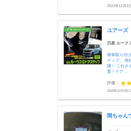
2022年12月1
ユアーズ
デモカーパーツ
日産 ルーク
簡単取り付
テップ。 
躍！ これさ
置！ドア ...
評価：
2025年12月3日 1
岡ちゃん