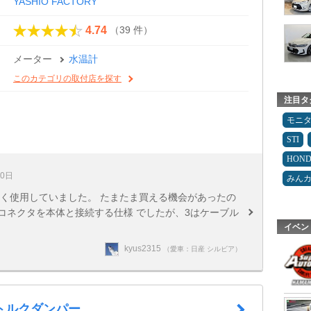
YASHIO FACTORY
（39 件）
4.74
メーター
水温計
このカテゴリの取付店を探す
注目タ
モニ
STI
HON
30日
みん
らく使用していました。 たまたま買える機会があったの
はコネクタを本体と接続する仕様 でしたが、3はケーブル
イベン
kyus2315
（愛車：日産 シルビア）
トルクダンパー