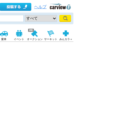
ヘルプ
愛車
イベント
オークション
サーキット
みんカラ＋