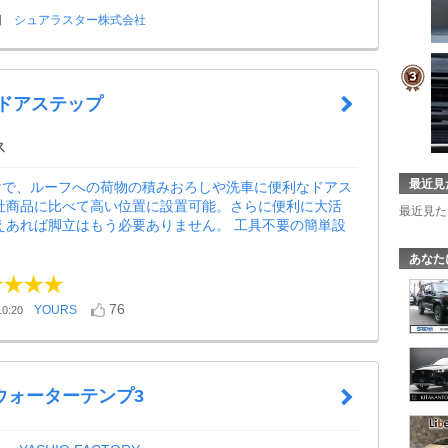
日
シュアラスター株式会社
 ドアステップ
ス
最近見
けで、ルーフへの荷物の積みおろしや洗車に便利なドアス
他社商品に比べて高い位置に設置可能。さらに便利に大活
最近見た
えあれば脚立はもう必要ありません。 工具不要の簡単設
あなた
76
YOURS
0:20
ウォーターテンプ3