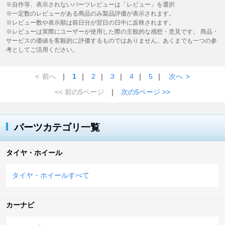
※自作等、表示されないパーツレビューは「レビュー」を選択
※一定数のレビューがある商品のみ製品評価が表示されます。
※レビュー数や表示順は前日分が翌日の日中に反映されます。
※レビューは実際にユーザーが使用した際の主観的な感想・意見です。 商品・
サービスの価値を客観的に評価するものではありません。あくまでも一つの参
考としてご活用ください。
<
前へ
｜
1
｜
2
｜
3
｜
4
｜
5
｜
次へ
>
<< 前の5ページ
｜
次の5ページ >>
パーツカテゴリ一覧
タイヤ・ホイール
タイヤ・ホイールすべて
カーナビ