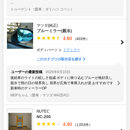
...
トゥーゲント
（愛車：ダイハツ コペン）
マツダ(純正)
ブルーミラー(親水)
4.60
（403件）
ボディパーツ
ドアミラー
このカテゴリの取付店を探す
ユーザーの最新投稿
2026年8月10日
後続車のライトの眩しさ低減 ボディに映り込むブルーが格好良し
親水で雨の日の視界良し 視界が広角で車庫入れが楽 おすすめです
新車時のディーラーOP
MDFちゃん
（愛車：マツダ MAZDA2）
NUTEC
NC-200
4.40
（1,053件）