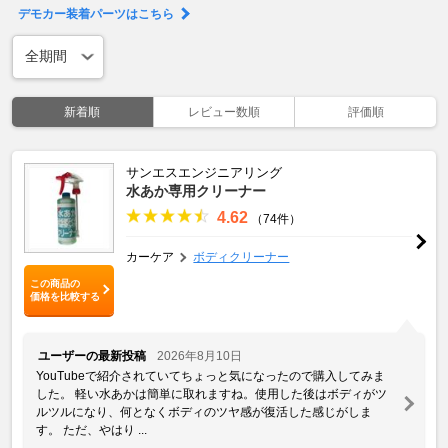
デモカー装着パーツはこちら
新着順
レビュー数順
評価順
サンエスエンジニアリング
水あか専用クリーナー
4.62
（74件）
カーケア
ボディクリーナー
この商品の
価格を比較する
ユーザーの最新投稿
2026年8月10日
YouTubeで紹介されていてちょっと気になったので購入してみま
した。 軽い水あかは簡単に取れますね。使用した後はボディがツ
ルツルになり、何となくボディのツヤ感が復活した感じがしま
す。 ただ、やはり ...