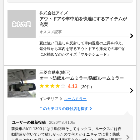
株式会社アイズ
アウトドアや車中泊を快適にするアイテムが
充実
オススメ記事
夏は強い日差しを反射して車内温度の上昇を抑え、
紫外線から車内を守るアウトドアや旅先での車中泊
にお勧めなのがアイズ「マルチシェード」
三菱自動車(純正)
オート防眩ルームミラー/防眩ルームミラー
4.13
（30件）
インテリア
ルームミラー
このカテゴリの取付店を探す
ユーザーの最新投稿
2026年8月10日
前愛車のk11 1300 には手動防眩そしてキックス、ルークスには自
動防眩が付いていて欲しかったので何とかミニキャブに着く防眩
ミラーは無いか探しネットでU6#系タウンボックス初期の4気筒車