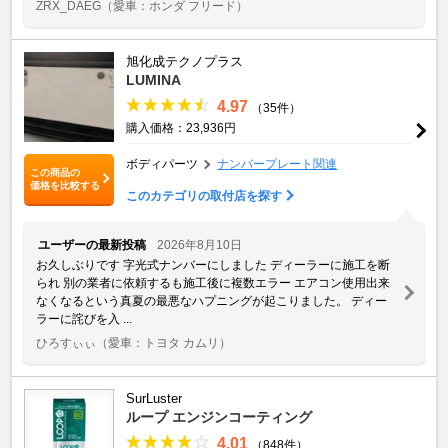
ZRX_DAEG
（愛車：ホンダ フリード）
旭化成テクノプラス
LUMINA
4.97
（35件）
購入価格：23,936円
ボディパーツ
ナンバープレート関連
この商品の
価格を比較する
このカテゴリの取付店を探す
ユーザーの最新投稿
2026年8月10日
お久しぶりです 字光式ナンバーにしました ディーラーに施工を断
られ 別の業者に依頼するも施工後に複数エラー エアコン使用出来
なくなるという真夏の最悪なハプニングが起こりました。 ディー
ラーに詫びを入 ...
ひろすぃぃ
（愛車：トヨタ カムリ）
SurLuster
ループ エンジンコーティング
4.01
（848件）