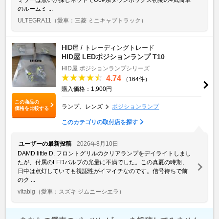
のルームミ ...
ULTEGRA11
（愛車：三菱 ミニキャブトラック）
HID屋 / トレーディングトレード
HID屋 LEDポジションランプ T10
HID屋 ポジションランプシリーズ
4.74
（164件）
購入価格：1,900円
この商品の
ランプ、レンズ
ポジションランプ
価格を比較する
このカテゴリの取付店を探す
ユーザーの最新投稿
2026年8月10日
DAMD little D. フロントグリルのクリアランプをデイライトしまし
たが、付属のLEDバルブの光量に不満でした。この真夏の時期、
日中は点灯していても視認性がイマイチなのです。信号待ちで前
のク ...
vitabig
（愛車：スズキ ジムニーシエラ）