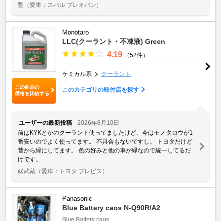
豐
（愛車：スバル プレオバン）
Monotaro
LLC(クーラント・不凍液) Green
4.19
（52件）
ケミカル系
クーラント
この商品の
このカテゴリの取付店を探す
価格を比較する
ユーザーの最新投稿
2026年8月10日
前はKYKとかのクーラント使ってましたけど、今はモノタロウが1
番安いのでよく使ってます。 不具合もないですし。 トヨタだけど
昔から緑にしてます。 色の好みと他の車が緑なので統一してるだ
けです。
@武蔵
（愛車：トヨタ ブレビス）
Panasonic
Blue Battery caos N-Q90R/A2
Blue Battery caos