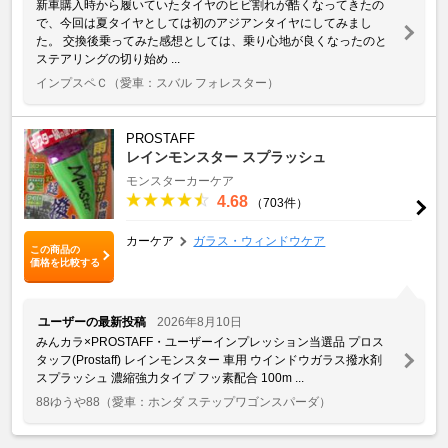
新車購入時から履いていたタイヤのヒビ割れが酷くなってきたの
で、今回は夏タイヤとしては初のアジアンタイヤにしてみまし
た。 交換後乗ってみた感想としては、乗り心地が良くなったのと
ステアリングの切り始め ...
インプスペＣ
（愛車：スバル フォレスター）
PROSTAFF
レインモンスター スプラッシュ
モンスターカーケア
4.68
（703件）
カーケア
ガラス・ウィンドウケア
この商品の
価格を比較する
ユーザーの最新投稿
2026年8月10日
みんカラ×PROSTAFF・ユーザーインプレッション当選品 プロス
タッフ(Prostaff) レインモンスター 車用 ウインドウガラス撥水剤
スプラッシュ 濃縮強力タイプ フッ素配合 100m ...
88ゆうや88
（愛車：ホンダ ステップワゴンスパーダ）