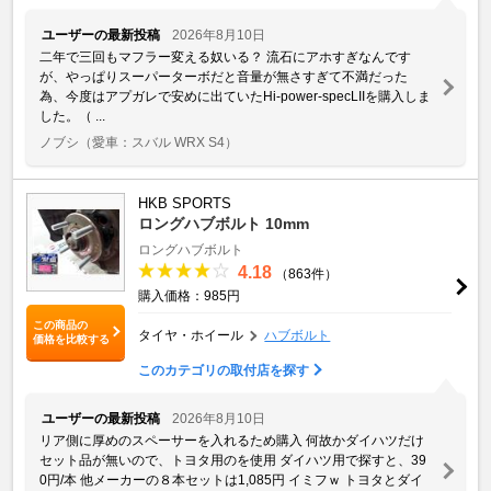
ユーザーの最新投稿
2026年8月10日
二年で三回もマフラー変える奴いる？ 流石にアホすぎなんです
が、やっぱりスーパーターボだと音量が無さすぎて不満だった
為、今度はアプガレで安めに出ていたHi-power-specLIIを購入しま
した。（ ...
ノブシ
（愛車：スバル WRX S4）
HKB SPORTS
ロングハブボルト 10mm
ロングハブボルト
4.18
（863件）
購入価格：985円
この商品の
タイヤ・ホイール
ハブボルト
価格を比較する
このカテゴリの取付店を探す
ユーザーの最新投稿
2026年8月10日
リア側に厚めのスペーサーを入れるため購入 何故かダイハツだけ
セット品が無いので、トヨタ用のを使用 ダイハツ用で探すと、39
0円/本 他メーカーの８本セットは1,085円 イミフｗ トヨタとダイ