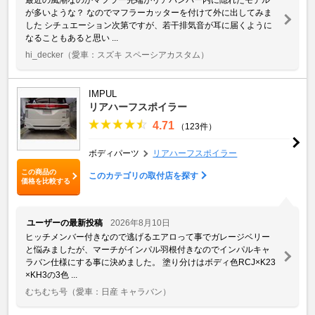
が多いような？ なのでマフラーカッターを付けて外に出してみま
した シチュエーション次第ですが、若干排気音が耳に届くように
なることもあると思い ...
hi_decker
（愛車：スズキ スペーシアカスタム）
IMPUL
リアハーフスポイラー
4.71
（123件）
ボディパーツ
リアハーフスポイラー
この商品の
このカテゴリの取付店を探す
価格を比較する
ユーザーの最新投稿
2026年8月10日
ヒッチメンバー付きなので逃げるエアロって事でガレージベリー
と悩みましたが、マーチがインパル羽根付きなのでインパルキャ
ラバン仕様にする事に決めました。 塗り分けはボディ色RCJ×K23
×KH3の3色 ...
むちむち号
（愛車：日産 キャラバン）