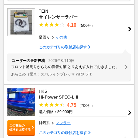
TEIN
サイレンサーラバー
4.10
（506件）
足回り
その他
このカテゴリの取付店を探す
ユーザーの最新投稿
2026年8月10日
フロント足周りかららの異音対策 とりあえず入れておきました。
あらこめ
（愛車：スバル インプレッサ WRX STI）
HKS
Hi-Power SPEC-L II
4.75
（700件）
購入価格：80,000円
排気系
マフラー
この商品の
価格を比較する
このカテゴリの取付店を探す