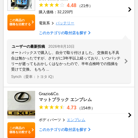
4.48
（21件）
購入価格：32,220円
この商品の
電装系
バッテリー
価格を比較する
このカテゴリの取付店を探す
ユーザーの最新投稿
2026年8月10日
オートバックスで購入し、自分で取り付けました。 交換前も不具
合は無かったですが、さすがに3年半以上経っており、いつバッテ
リーが逝ってもおかしくはなかったので、半年点検時での指摘を
受けて交換。 もちろ ...
Synch
（愛車：トヨタ iQ）
Grazio&Co.
マットブラック エンブレム
4.73
（154件）
ボディパーツ
エンブレム
この商品の
このカテゴリの取付店を探す
価格を比較する