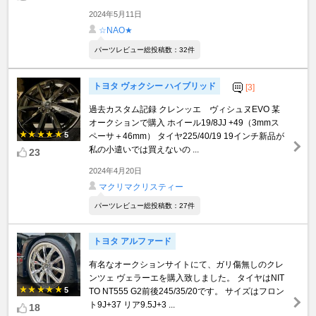
2024年5月11日
☆NAO★
パーツレビュー総投稿数：32件
トヨタ ヴォクシー ハイブリッド
[3]
過去カスタム記録 クレンッエ ヴィシュヌEVO 某
オークションで購入 ホイール19/8JJ +49（3mmス
5
ペーサ＋46mm） タイヤ225/40/19 19インチ新品が
私の小遣いでは買えないの ...
23
2024年4月20日
マクリマクリスティー
パーツレビュー総投稿数：27件
トヨタ アルファード
有名なオークションサイトにて、ガリ傷無しのクレ
ンツェ ヴェラーエを購入致しました。 タイヤはNIT
5
TO NT555 G2前後245/35/20です。 サイズはフロン
ト9J+37 リア9.5J+3 ...
18