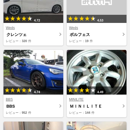
4.72
4.53
Weds
Weds
クレンツェ
ボルフェス
レビュー：
320
件
レビュー：
19
件
4.74
4.49
BBS
MINILITE
BBS
ＭＩＮＩＬＩＴＥ
レビュー：
952
件
レビュー：
144
件