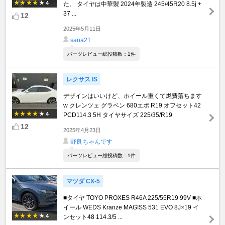
4
た。 タイヤは中華製 2024年製造 245/45R20 8.5j +
37 ...
12
2025年5月11日
sana21
パーツレビュー総投稿数：1件
レクサス IS
デザインはいいけど、ホイール重くて燃費落ちます
w クレンツェ グラベン 680エボ R19 オフセット42
4
PCD114.3 5H タイヤサイズ 225/35/R19
12
2025年4月23日
野良ちゃんです
パーツレビュー総投稿数：1件
マツダ CX-5
■タイヤ TOYO PROXES R46A 225/55R19 99V ■ホ
イール WEDS Kranze MAGISS 531 EVO 8J×19 イ
4
ンセット48 114.3/5 ...