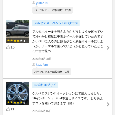
yuima-ru
パーツレビュー総投稿数：28件
メルセデス・ベンツ GLBクラス
アルミホイールを替えようかどうしようか迷ってい
て冷やかし程度に中古ホイールを探していたのです
4
が、GLBに入るのは数も少なく新品ホイールにしよ
うか、ノーマルで乗っていようかと思っていたとこ
15
ろ中古で見つ ...
2023年8月28日
kazufumi
パーツレビュー総投稿数：1件
スズキ エブリイ
ケルベロス3です オークションにて購入しました。
16インチ 5.5j +45 4本通しサイズです。 とりあえ
5
ずコレを履いておきます（笑）
11
2023年5月16日