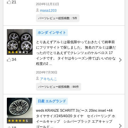
21
2024年11月11日
masa1203
パーツレビュー総投稿数：5件
ホンダ インサイト
とりあえずアルミは最低限やっておきたくて納車前
にフリマサイトで探しました。 無名のアルミは嫌だ
3
ったのでとりあえずでクレンツェのケルベロス 17
インチです。 タイヤは今シーズン持てばいいのかな
34
程度の2 ...
2024年7月30日
アキちんこ
パーツレビュー総投稿数：86件
日産 エルグランド
weds KRANZE SCHRITT 3ピース 20inc inset +44
タイヤサイズ245/40/20 タイヤ セイバーリング ホ
5
イールキャップ シルバーブラック エアキャップ
ゴールド ...