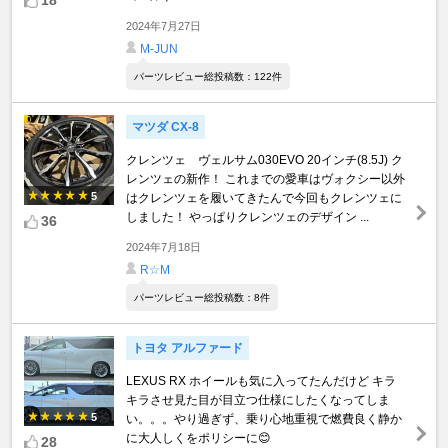
18
2024年7月27日
M-JUN
パーツレビュー総投稿数：122件
マツダ CX-8
クレンツェ ヴェルサム030EVO 20インチ(8.5J) ク
レンツェの新作！ これまでの愛車はヴォクシー以外
5
はクレンツェを履いてきたんで今回もクレンツェに
しました！ やっぱりクレンツェのデザイン ...
36
2024年7月18日
R☆M
パーツレビュー総投稿数：8件
トヨタ アルファード
LEXUS RX ホイールも気に入ってたんだけど キラ
キラさせ見た目が目立つ仕様にしたくなってしま
5
い。。。やり過ぎず、乗り心地重視で燃費良く静か
に大人しくをポリシーに😊
28