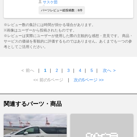
サスケ団
パーツレビュー総投稿数：8件
※レビュー数の集計には時間が掛かる場合があります。
※画像はユーザーから投稿されたものです。
※レビューは実際にユーザーが使用した際の主観的な感想・意見です。 商品・
サービスの価値を客観的に評価するものではありません。あくまでも一つの参
考としてご活用ください。
<
前へ
｜
1
｜
2
｜
3
｜
4
｜
5
｜
次へ
>
<< 前の5ページ
｜
次の5ページ >>
関連するパーツ・商品