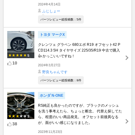
2024年4月14日
ふじしょー
パーツレビュー総投稿数：5件
トヨタ マークX
クレンツェ グラベン 680エボ R19 オフセット42 P
CD114.3 5H タイヤサイズ 225/35/R19 中古で購入
5
👍 かっこいいですね！
10
2024年3月27日
野良ちゃんです
パーツレビュー総投稿数：9件
ホンダ N-ONE
RS純正も良かったのですが、ブラックのメッシュ
を洗う事考えたら、ちょっと断念。 代替え探してた
3
ら、程度のいい商品発見。 オフセット前後異なる
が、面がいい感じになりました。
38
2023年11月23日