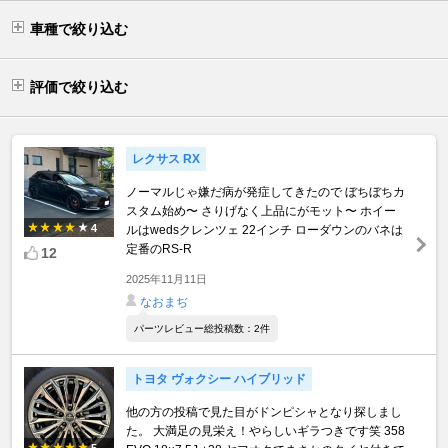
車種で絞り込む
評価で絞り込む
レクサス RX
ノーマルじゃ嫌だ病が発症してきたので ぼちぼちカ
スタム始め〜 さりげなく上品にがモット〜 ホイー
4
ルはwedsクレンツェ 22インチ ローダウンのバネは
定番のRS-R
12
2025年11月11日
なおまぢ
パーツレビュー総投稿数：2件
トヨタ ヴォクシー ハイブリッド
他の方の投稿で見た目がドンピシャとなり探しまし
た。 大満足の見栄え！やらしいギラつきです笑 358