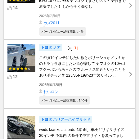
5
EVO 18×7.5J +38 ヤフオクでまさかのタイヤ付きで
激安でした！ しかも全く傷なし！
14
2025年7月6日
カズ2011
パーツレビュー総投稿数：4件
トヨタ ノア
[1]
この頃19インチにしたい欲とポリッシュかメッキか
のキラキラ系にしたい欲が増して ヤフオクの10%オ
5
フクーポンもあったので ボーナス間近ということも
ありポチっと笑 225/35R19の23年製サイル ...
12
2025年6月28日
れいロン
パーツレビュー総投稿数：140件
トヨタ ハリアーハイブリッド
weds kranze acuerdo 4本通し 車検ギリギリサイズ
20インチ 予算内 の条件で中古サイトを漁ってまし