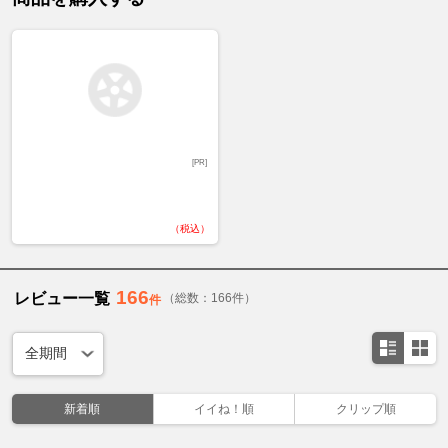
[PR]
（税込）
166
レビュー一覧
（総数：166件）
件
新着順
イイね！順
クリップ順