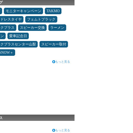
グ
ダ
モニターキャンペーン
TAKMO
ッドレスタイヤ
フェムトブラック
ックプラス
スピーカー交換
ラーメン
コン
愛車記念日
ックプラスセンター山梨
スピーカー取付
ESNOW＋
もっと見る
ス
もっと見る