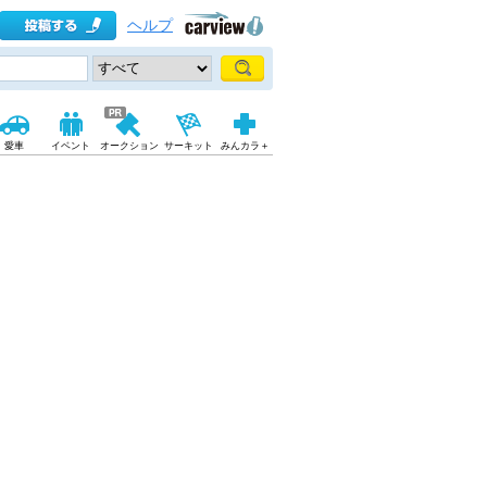
ヘルプ
愛車
イベント
オークション
サーキット
みんカラ＋