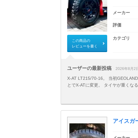
メーカー
評価
カテゴリ
この商品の
レビューを書く
ユーザーの最新投稿
2026年8月2
X-AT LT215/70-16。 当初G
とでX-ATに変更。 タイヤが重くなるの
アイスガ
メーカー