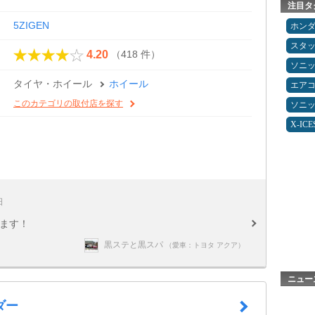
注目タ
5ZIGEN
ホン
スタ
（418 件）
4.20
ソニ
タイヤ・ホイール
ホイール
エア
このカテゴリの取付店を探す
ソニ
X-IC
日
てます！
黒ステと黒スパ
（愛車：トヨタ アクア）
ニュー
ダー