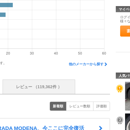
マイペ
ログ
様々
す。
他のメーカーから探す
人気パ
レビュー
（119,362件 ）
新着順
レビュー数順
評価順
TRADA MODENA、今ここに完全復活