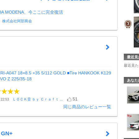
ADA MODENA、今ここに完全復活
株式会社阿部商会
最近見
最近見た
 RI-A047 18×8.5 +35 5/112 GOLD ■Tire HANKOOK K129
VO Z 225/35-18
あなた
51
ＬＯＣＫ音 ｂｙ Ｃｒａｆｔ ...
22:53
同じ商品のレビュー一覧
 GN+