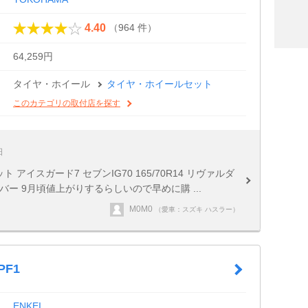
（964 件）
4.40
64,259円
タイヤ・ホイール
タイヤ・ホイールセット
このカテゴリの取付店を探す
日
アイスガード7 セブンIG70 165/70R14 リヴァルダ
シルバー 9月頃値上がりするらしいので早めに購 ...
M0M0
（愛車：スズキ ハスラー）
PF1
ENKEI