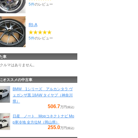
5件
のレビュー
RI-A
5件
のレビュー
た車
クルマはありません。
にオススメの中古車
BMW 1シリーズ アルカンタラ ヴ
ェガンザ黒 18AW タイヤプ（神奈川
県）
506.7
万円
(税込)
日産 ノート Mopコネクトナビ Mo
p寒冷地 全方位M（岡山県）
255.0
万円
(税込)