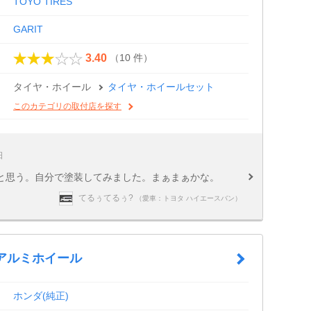
TOYO TIRES
GARIT
（10 件）
3.40
タイヤ・ホイール
タイヤ・ホイールセット
このカテゴリの取付店を探す
日
と思う。自分で塗装してみました。まぁまぁかな。
てるぅてるぅ?
（愛車：トヨタ ハイエースバン）
チアルミホイール
ホンダ(純正)