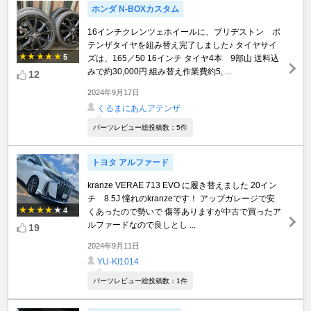
ホンダ N-BOXカスタム
16インチクレンツェホイールに、ブリヂストン ポ
テンザタイヤを組み替え完了しました♪ タイヤサイ
5
ズは、165／50 16インチ タイヤ4本 9部山 送料込
みで約30,000円 組み替え作業費約5, ...
12
2024年9月17日
くるまにあんアテンザ
パーツレビュー総投稿数：5件
トヨタ アルファード
kranze VERAE 713 EVO に履き替えました 20イン
チ 8.5J 憧れのkranzeです！ アップガレージで安
4
くあったので勢いで 傷等ありますが中古で買ったア
ルファードなので良しとし ...
19
2024年9月11日
YU-KI1014
パーツレビュー総投稿数：1件