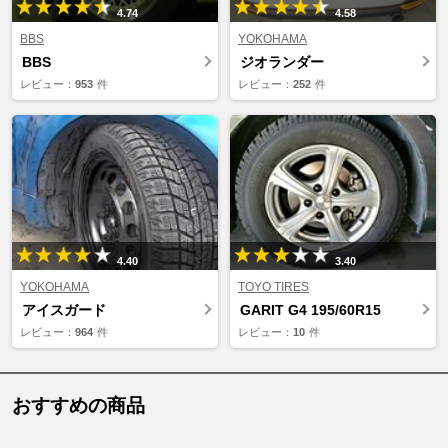
4.74
4.58
BBS
YOKOHAMA
BBS
ジオランダー
レビュー：
953
件
レビュー：
252
件
4.40
3.40
YOKOHAMA
TOYO TIRES
アイスガード
GARIT G4 195/60R15
レビュー：
964
件
レビュー：
10
件
おすすめの商品