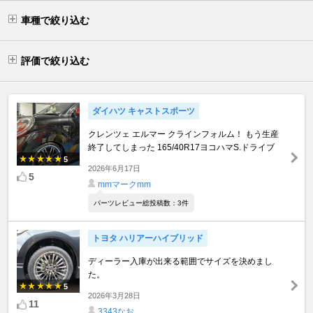
車種で絞り込む
評価で絞り込む
ダイハツ キャストスポーツ
クレンツェ エルマー クラインフォルム！ もう生産
終了してしまった 165/40R17ヨコハマS.ドライブ
5
2026年6月17日
5
mmマークmm
パーツレビュー総投稿数：3件
トヨタ ハリアーハイブリッド
ディーラー入庫が出来る範囲でサイズを決めまし
た。
5
2026年3月28日
11
3343なお