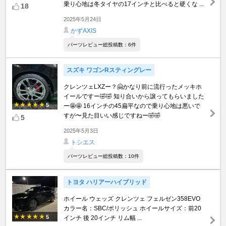
乗り心地は冬タイヤの17インチと比べると硬くな ...
18
2025年5月24日
かずAXIS
パーツレビュー総投稿数：6件
スズキ ワゴンRスティングレー
クレンツェLXZー？🤗かなり前に流行ったメッキホ
イールですー🤣🤣 知り合いから譲ってもらいました
5
ー🤩🤩 16インチの45扁平なので乗り心地は悪いで
すが〜見た目いい感じですねー🤣🤣
5
2025年5月3日
トシエス
パーツレビュー総投稿数：10件
トヨタ ハリアーハイブリッド
ホイール ウェッズ クレンツェ フェルゼン358EVO
カラー名：SBC/ポリッシュ ホイールサイズ：前20
5
インチ 後 20インチ リム幅 ...