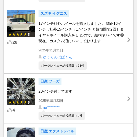
スズキ イグニス
17インチ社外ホイールを購入しました。 純正16イ
ンチ→社外15インチ→17インチ と短期間で2回もタ
5
イヤ＋ホイール購入をし たので、結構ヤバイです😓
現在、カスタム沼にハマっております ...
28
2025年11月21日
ゆうくんぱぱくん
パーツレビュー総投稿数：23件
日産 フーガ
20インチ付けてます
2025年10月23日
5
rur********
4
パーツレビュー総投稿数：9件
日産 エクストレイル