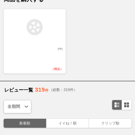
[PR]
（税込）
319
レビュー一覧
（総数：319件）
件
新着順
イイね！順
クリップ順