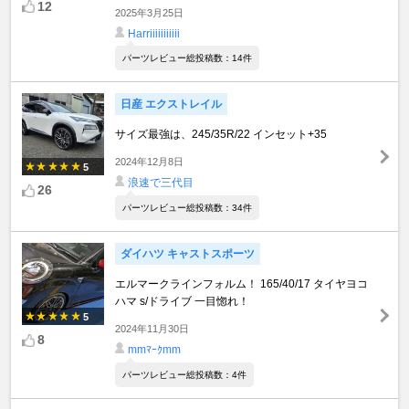
12
2025年3月25日
Harriiiiiiiiiii
パーツレビュー総投稿数：14件
日産 エクストレイル
サイズ最強は、245/35R/22 インセット+35
2024年12月8日
5
浪速で三代目
26
パーツレビュー総投稿数：34件
ダイハツ キャストスポーツ
エルマークラインフォルム！ 165/40/17 タイヤヨコ
ハマ s/ドライブ 一目惚れ！
5
2024年11月30日
8
mmﾏｰｸmm
パーツレビュー総投稿数：4件