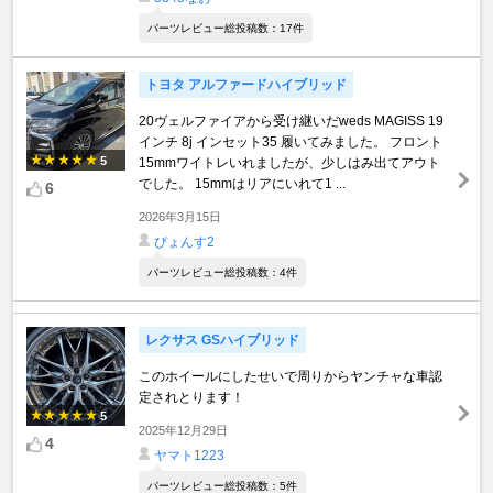
パーツレビュー総投稿数：17件
トヨタ アルファードハイブリッド
20ヴェルファイアから受け継いだweds MAGISS 19
インチ 8j インセット35 履いてみました。 フロント
5
15mmワイトレいれましたが、少しはみ出てアウト
でした。 15mmはリアにいれて1 ...
6
2026年3月15日
ぴょんす2
パーツレビュー総投稿数：4件
レクサス GSハイブリッド
このホイールにしたせいで周りからヤンチャな車認
定されとります！
5
2025年12月29日
4
ヤマト1223
パーツレビュー総投稿数：5件