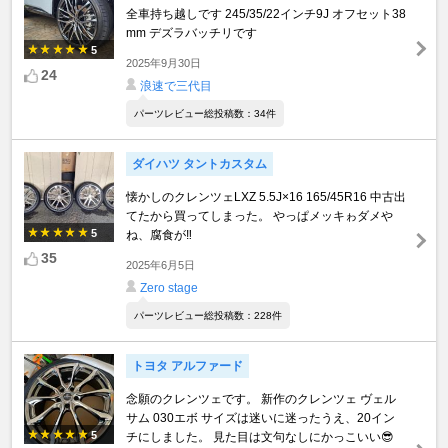
全車持ち越しです 245/35/22インチ9J オフセット38
mm デズラバッチリです
5
2025年9月30日
24
浪速で三代目
パーツレビュー総投稿数：34件
ダイハツ タントカスタム
懐かしのクレンツェLXZ 5.5J×16 165/45R16 中古出
てたから買ってしまった。 やっぱメッキゎダメや
5
ね、腐食が‼️
35
2025年6月5日
Zero stage
パーツレビュー総投稿数：228件
トヨタ アルファード
念願のクレンツェです。 新作のクレンツェ ヴェル
サム 030エボ サイズは迷いに迷ったうえ、20イン
5
チにしました。 見た目は文句なしにかっこいい😎