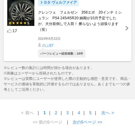
トヨタ ヴェルファイア
クレンツェ フェルゼン 358エボ 20インチ ミシ
ュラン PS4 245/45R20 納期が10月予定でした
5
が、大分前倒しで入荷！ 擦らないよう頑張ります
（笑）
17
2024年8月22日
のぶ87
パーツレビュー総投稿数：18件
※レビュー数の集計には時間が掛かる場合があります。
※画像はユーザーから投稿されたものです。
※レビューは実際にユーザーが使用した際の主観的な感想・意見です。 商品・
サービスの価値を客観的に評価するものではありません。あくまでも一つの参
考としてご活用ください。
<
前へ
｜
1
｜
2
｜
3
｜
4
｜
5
｜
次へ
>
<< 前の5ページ
｜
次の5ページ >>