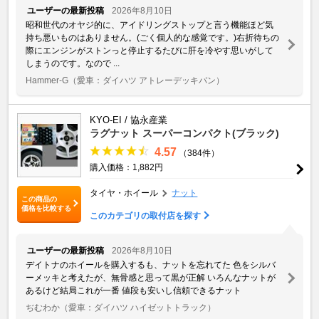
ユーザーの最新投稿
2026年8月10日
昭和世代のオヤジ的に、アイドリングストップと言う機能ほど気
持ち悪いものはありません。(ごく個人的な感覚です。)右折待ちの
際にエンジンがストンっと停止するたびに肝を冷やす思いがして
しまうのです。なので ...
Hammer-G
（愛車：ダイハツ アトレーデッキバン）
KYO-EI / 協永産業
ラグナット スーパーコンパクト(ブラック)
4.57
（384件）
購入価格：1,882円
タイヤ・ホイール
ナット
この商品の
価格を比較する
このカテゴリの取付店を探す
ユーザーの最新投稿
2026年8月10日
デイトナのホイールを購入するも、ナットを忘れてた 色をシルバ
ーメッキと考えたが、無骨感と思って黒が正解 いろんなナットが
あるけど結局これが一番 値段も安いし信頼できるナット
ぢむわか
（愛車：ダイハツ ハイゼットトラック）