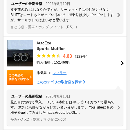
ユーザーの最新投稿
2026年8月10日
変更前のJ's はしなやかですが、サーキットでは少し物足りなく、
BLITZはレートも上がっているので、街乗りは少しゴツゴツします
が、サーキットではよいかと思います
さとる@
（愛車：ホンダ フィット（RS））
AutoExe
Sports Muffler
4.63
（128件）
購入価格：152,460円
排気系
マフラー
この商品の
価格を比較する
このカテゴリの取付店を探す
ユーザーの最新投稿
2026年8月10日
見た目に惚れて導入。 リアル4本出しはやっぱりイカつくて最高で
す。 意外にも静かながら野太い良い音がします。 YouTubeに音の
様子をupしてみました https://youtu.be/Qkt ...
かみやんXD
（愛車：マツダ CX-60）