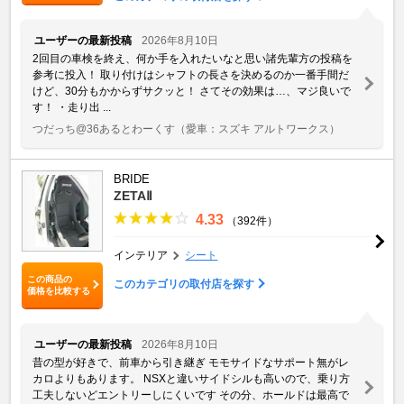
ユーザーの最新投稿
2026年8月10日
2回目の車検を終え、何か手を入れたいなと思い諸先輩方の投稿を
参考に投入！ 取り付けはシャフトの長さを決めるのか一番手間だ
けど、30分もかからずサクッと！ さてその効果は…、マジ良いで
す！ ・走り出 ...
つだっち@36あるとわーくす
（愛車：スズキ アルトワークス）
BRIDE
ZETAⅡ
4.33
（392件）
インテリア
シート
この商品の
このカテゴリの取付店を探す
価格を比較する
ユーザーの最新投稿
2026年8月10日
昔の型が好きで、前車から引き継ぎ モモサイドなサポート無がレ
カロよりもあります。 NSXと違いサイドシルも高いので、乗り方
工夫しないどエントリーしにくいです その分、ホールドは最高で