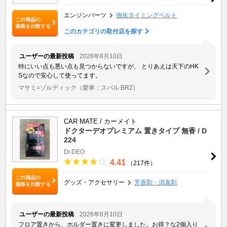
エンジンパーツ
強化タイミングベルト
この商品の
価格を比較する
このカテゴリの取付店を探す
ユーザーの最新投稿
2026年8月10日
特にいい点も悪い点も見つからないですが、 とりあえは天下のHK
Sなので安心して使ってます。
マサミ=ゾルディック
（愛車：スバル BRZ）
CAR MATE / カーメイト
ドクターデオプレミアム 置きタイプ 無香 / D
224
Dr.DEO
4.41
（217件）
この商品の
グッズ・アクセサリー
芳香剤・消臭剤
価格を比較する
ユーザーの最新投稿
2026年8月10日
フロア置きから、ホルダー置きに変更しました。お得？な2個入り