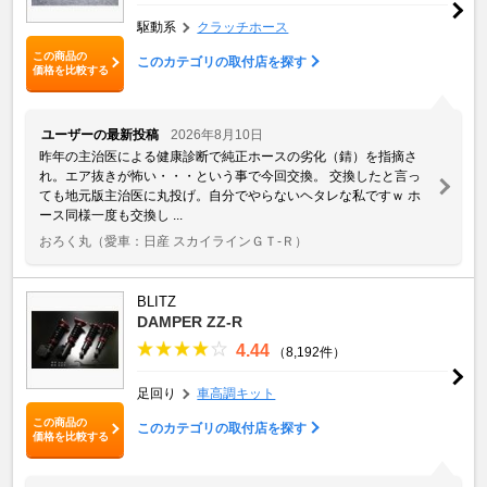
駆動系
クラッチホース
この商品の
このカテゴリの取付店を探す
価格を比較する
ユーザーの最新投稿
2026年8月10日
昨年の主治医による健康診断で純正ホースの劣化（錆）を指摘さ
れ。エア抜きが怖い・・・という事で今回交換。 交換したと言っ
ても地元版主治医に丸投げ。自分でやらないヘタレな私ですｗ ホ
ース同様一度も交換し ...
おろく丸
（愛車：日産 スカイラインＧＴ‐Ｒ）
BLITZ
DAMPER ZZ-R
4.44
（8,192件）
足回り
車高調キット
この商品の
このカテゴリの取付店を探す
価格を比較する