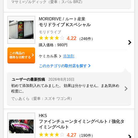
マサミ=ゾルディック
（愛車：スバル BRZ）
MORIDRIVE / ルート産業
モリドライブ Kスペシャル
モリドライブ
4.22
（246件）
購入価格：980円
この商品の
ケミカル系
添加剤
価格を比較する
このカテゴリの取付店を探す
ユーザーの最新投稿
2026年8月10日
初めて添加剤入れてみました。 効果は分かりません。まあ気休め
程度に。
でぃあくら
（愛車：スズキ ワゴンR）
HKS
ファインチューンタイミングベルト / 強化タ
イミングベルト
4.27
（190件）