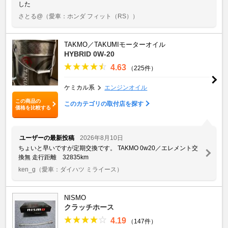
した
さとる@
（愛車：ホンダ フィット（RS））
TAKMO／TAKUMIモーターオイル
HYBRID 0W-20
4.63
（225件）
ケミカル系
エンジンオイル
この商品の
このカテゴリの取付店を探す
価格を比較する
ユーザーの最新投稿
2026年8月10日
ちょいと早いですが定期交換です。 TAKMO 0w20／エレメント交
換無 走行距離 32835km
ken_g
（愛車：ダイハツ ミライース）
NISMO
クラッチホース
4.19
（147件）