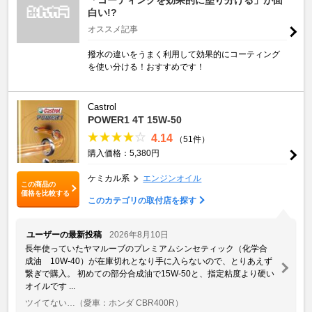
白い!?
オススメ記事
撥水の違いをうまく利用して効果的にコーティング
を使い分ける！おすすめです！
Castrol
POWER1 4T 15W-50
4.14
（51件）
購入価格：5,380円
ケミカル系
エンジンオイル
この商品の
価格を比較する
このカテゴリの取付店を探す
ユーザーの最新投稿
2026年8月10日
長年使っていたヤマルーブのプレミアムシンセティック（化学合
成油 10W-40）が在庫切れとなり手に入らないので、とりあえず
繋ぎで購入。 初めての部分合成油で15W-50と、指定粘度より硬い
オイルです ...
ツイてない…
（愛車：ホンダ CBR400R）