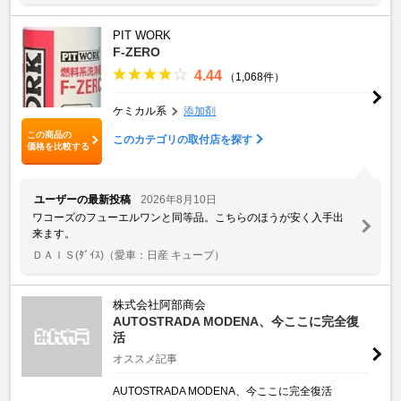
PIT WORK
F-ZERO
4.44
（1,068件）
ケミカル系
添加剤
この商品の
このカテゴリの取付店を探す
価格を比較する
ユーザーの最新投稿
2026年8月10日
ワコーズのフューエルワンと同等品。こちらのほうが安く入手出
来ます。
ＤＡＩＳ(ﾀﾞｲｽ)
（愛車：日産 キューブ）
株式会社阿部商会
AUTOSTRADA MODENA、今ここに完全復
活
オススメ記事
AUTOSTRADA MODENA、今ここに完全復活