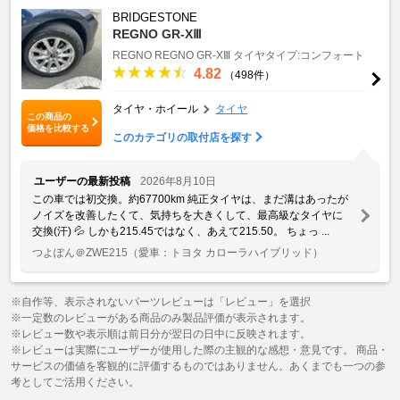
BRIDGESTONE
REGNO GR-XⅢ
REGNO
REGNO GR-XⅢ
タイヤタイプ:コンフォート
4.82
（498件）
タイヤ・ホイール
タイヤ
この商品の
価格を比較する
このカテゴリの取付店を探す
ユーザーの最新投稿
2026年8月10日
この車では初交換。約67700km 純正タイヤは、まだ溝はあったが
ノイズを改善したくて、気持ちを大きくして、最高級なタイヤに
交換(汗) 💦 しかも215.45ではなく、あえて215.50。 ちょっ ...
つよぽん＠ZWE215
（愛車：トヨタ カローラハイブリッド）
※自作等、表示されないパーツレビューは「レビュー」を選択
※一定数のレビューがある商品のみ製品評価が表示されます。
※レビュー数や表示順は前日分が翌日の日中に反映されます。
※レビューは実際にユーザーが使用した際の主観的な感想・意見です。 商品・
サービスの価値を客観的に評価するものではありません。あくまでも一つの参
考としてご活用ください。