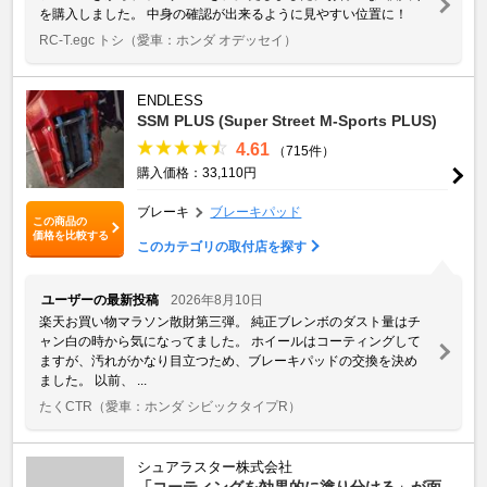
を購入しました。 中身の確認が出来るように見やすい位置に！
RC-T.egc トシ
（愛車：ホンダ オデッセイ）
ENDLESS
SSM PLUS (Super Street M-Sports PLUS)
4.61
（715件）
購入価格：33,110円
ブレーキ
ブレーキパッド
この商品の
価格を比較する
このカテゴリの取付店を探す
ユーザーの最新投稿
2026年8月10日
楽天お買い物マラソン散財第三弾。 純正ブレンボのダスト量はチ
ャン白の時から気になってました。 ホイールはコーティングして
ますが、汚れがかなり目立つため、ブレーキパッドの交換を決め
ました。 以前、 ...
たくCTR
（愛車：ホンダ シビックタイプR）
シュアラスター株式会社
「コーティングを効果的に塗り分ける」が面