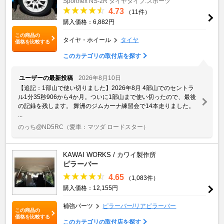
Sportnex
NS-2R
タイヤタイプ:スポーツ
4.73
（11件）
購入価格：6,882円
この商品の
タイヤ・ホイール
タイヤ
価格を比較する
このカテゴリの取付店を探す
ユーザーの最新投稿
2026年8月10日
【追記：1部山で使い切りました】2026年8月 4部山でのセントラ
ル1分35秒906から4か月。ついに1部山まで使い切ったので、最後
の記録を残します。 舞洲のジムカーナ練習会で14本走りました。
...
のっち@ND5RC
（愛車：マツダ ロードスター）
KAWAI WORKS / カワイ製作所
ピラーバー
4.65
（1,083件）
購入価格：12,155円
補強パーツ
ピラーバー/リアピラーバー
この商品の
価格を比較する
このカテゴリの取付店を探す