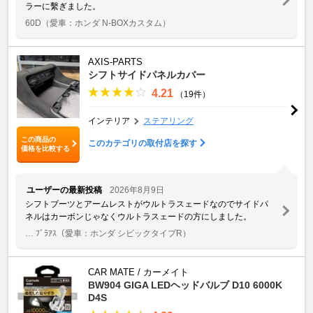
ラーに繫ぎました。
60D
（愛車：ホンダ N-BOXカスタム）
AXIS-PARTS
シフトサイドパネルカバー
4.21
（19件）
インテリア
ステアリング
この商品の
このカテゴリの取付店を探す
価格を比較する
ユーザーの最新投稿
2026年8月9日
シフトブーツとアームレストがウルトラスェードなのでサイドパ
ネルはカーボンじゃなくウルトラスェードの方にしました。
… ﾌﾞﾗｱｽ
（愛車：ホンダ シビックタイプR）
CAR MATE / カーメイト
BW904 GIGA LEDヘッドバルブ D10 6000K
D4S