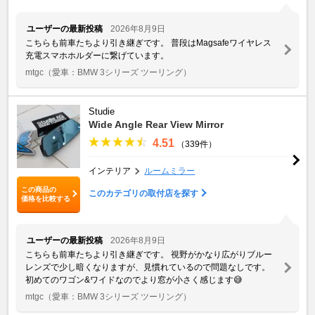
ユーザーの最新投稿
2026年8月9日
こちらも前車たちより引き継ぎです。 普段はMagsafeワイヤレス
充電スマホホルダーに繋げています。
mtgc
（愛車：BMW 3シリーズ ツーリング）
Studie
Wide Angle Rear View Mirror
4.51
（339件）
インテリア
ルームミラー
この商品の
このカテゴリの取付店を探す
価格を比較する
ユーザーの最新投稿
2026年8月9日
こちらも前車たちより引き継ぎです。 視野がかなり広がりブルー
レンズで少し暗くなりますが、見慣れているので問題なしです。
初めてのワゴン&ワイドなのでより窓が小さく感じます😅
mtgc
（愛車：BMW 3シリーズ ツーリング）