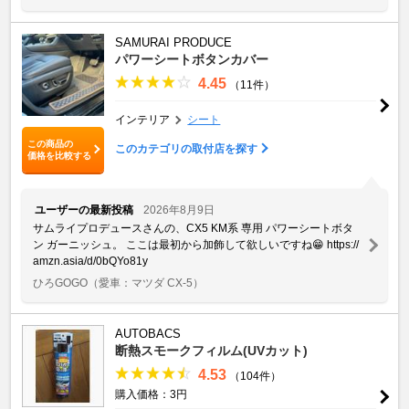
SAMURAI PRODUCE
パワーシートボタンカバー
4.45
（11件）
インテリア
シート
この商品の
このカテゴリの取付店を探す
価格を比較する
ユーザーの最新投稿
2026年8月9日
サムライプロデュースさんの、CX5 KM系 専用 パワーシートボタ
ン ガーニッシュ。 ここは最初から加飾して欲しいですね😁 https://
amzn.asia/d/0bQYo81y
ひろGOGO
（愛車：マツダ CX-5）
AUTOBACS
断熱スモークフィルム(UVカット)
4.53
（104件）
購入価格：3円