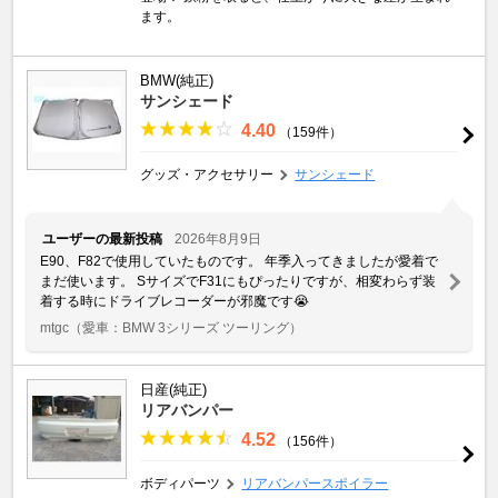
ます。
BMW(純正)
サンシェード
4.40
（159件）
グッズ・アクセサリー
サンシェード
ユーザーの最新投稿
2026年8月9日
E90、F82で使用していたものです。 年季入ってきましたが愛着で
まだ使います。 SサイズでF31にもぴったりですが、相変わらず装
着する時にドライブレコーダーが邪魔です😭
mtgc
（愛車：BMW 3シリーズ ツーリング）
日産(純正)
リアバンパー
4.52
（156件）
ボディパーツ
リアバンパースポイラー