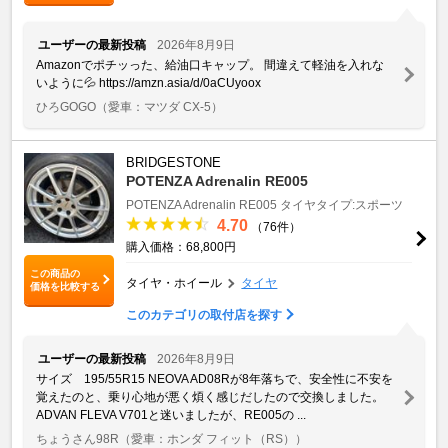
ユーザーの最新投稿
2026年8月9日
Amazonでポチッった、給油口キャップ。 間違えて軽油を入れな
いように💦 https://amzn.asia/d/0aCUyoox
ひろGOGO
（愛車：マツダ CX-5）
BRIDGESTONE
POTENZA Adrenalin RE005
POTENZA Adrenalin RE005
タイヤタイプ:スポーツ
4.70
（76件）
購入価格：68,800円
この商品の
タイヤ・ホイール
タイヤ
価格を比較する
このカテゴリの取付店を探す
ユーザーの最新投稿
2026年8月9日
サイズ 195/55R15 NEOVA AD08Rが8年落ちで、安全性に不安を
覚えたのと、乗り心地が悪く煩く感じだしたので交換しました。
ADVAN FLEVA V701と迷いましたが、RE005の ...
ちょうさん98R
（愛車：ホンダ フィット（RS））