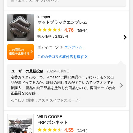
豐
（愛車：スバル プレオバン）
kemper
マットブラックエンブレム
4.76
（58件）
購入価格：2,925円
ボディパーツ
エンブレム
この商品の
価格を比較する
このカテゴリの取付店を探す
ユーザーの最新投稿
2026年8月9日
定番カスタムの一つ。 Amazonは同じ商品ページにパチモンの出
品が混ざってるのか、評価の割れ具合がすごいのでヤフオクで直
接購入。 新品の純正部品を塗装した商品なので、両面テープが純
正品質なのが嬉 ...
kuma33
（愛車：スズキ スイフトスポーツ）
WILD GOOSE
FRP ボンネット
4.55
（11件）