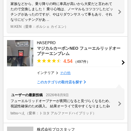
家族などから、乗り降りの時に車高が高いから大変だと言われて
たので交換しました！ 乗り心地は、ノーマルもコツコツしたピッ
チングがあったのですが、やはりダウンサスって事もあり、それ
なりにピッチングがあ ...
M.KEN
（愛車：ポルシェ カイエン）
HASEPRO
マジカルカーボンNEO フューエルリッドオー
プナーエンブレム
4.54
（497件）
インテリア
その他
このカテゴリの取付店を探す
ユーザーの最新投稿
2026年8月9日
フューエルリッドオープナーが夜間になると見づらくなるため、
視認性確保のため購入。 結果オーライで見やすくなりました👍
tatsuべえ
（愛車：トヨタ アルファードハイブリッド）
株式会社プロスタッフ