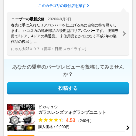
このカテゴリの取付店を探す
ユーザーの最新投稿
2026年8月9日
春先に手に入れたリアバンパーを仕上げる為に自宅に持ち帰りし
ます。 ハコスカの純正部品の後期型用リアバンパーです。 後期専
用で2ドア、4ドアの共通品。 未使用品とかではなく平成2年の製
作品の後出し ...
にゃん太郎００７
（愛車：日産 スカイライン）
あなたの愛車のパーツレビューを投稿してみません
か？
投稿する
ピカキュウ
ガラスレンズフォグランプユニット
4.53
（240件）
購入価格：9,900円