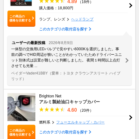
4.89
（18件）
購入価格：18,800円
この商品の
ランプ、レンズ
ヘッドランプ
価格を比較する
このカテゴリの取付店を探す
ユーザーの最新投稿
2026年8月9日
一体型の交換用LEDバルブで見やすい6000Kを選択しました。事
前の調べでHID周辺が狭いことがわかっていたためドライバーユニ
ット別体式は設置が難しいと判断しました。 夜間１時間以上点灯
させても光量 ...
ベイダーVader41BBY
（愛車：トヨタ クラウンアスリート ハイブ
リッド）
Brighton Net
アルミ製給油口キャップカバー
4.60
（20件）
燃料系
フューエルキャップ・カバー
この商品の
このカテゴリの取付店を探す
価格を比較する