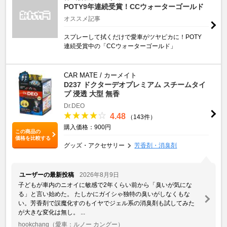
POTY9年連続受賞！CCウォーターゴールド
オススメ記事
スプレーして拭くだけで愛車がツヤピカに！POTY
連続受賞中の「CCウォーターゴールド」
CAR MATE / カーメイト
D237 ドクターデオプレミアム スチームタイ
プ 浸透 大型 無香
Dr.DEO
4.48
（143件）
購入価格：900円
この商品の
価格を比較する
グッズ・アクセサリー
芳香剤・消臭剤
ユーザーの最新投稿
2026年8月9日
子どもが車内のニオイに敏感で2年くらい前から「臭いが気にな
る」と言い始めた。 たしかにガイシゃ独特の臭いがしなくもな
い。芳香剤で誤魔化すのもイヤでジェル系の消臭剤も試してみた
が大きな変化は無し。 ...
hookchang
（愛車：ルノー カングー）