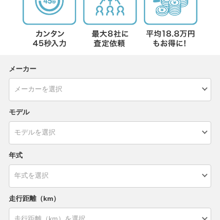
メーカー
モデル
年式
走行距離（km）