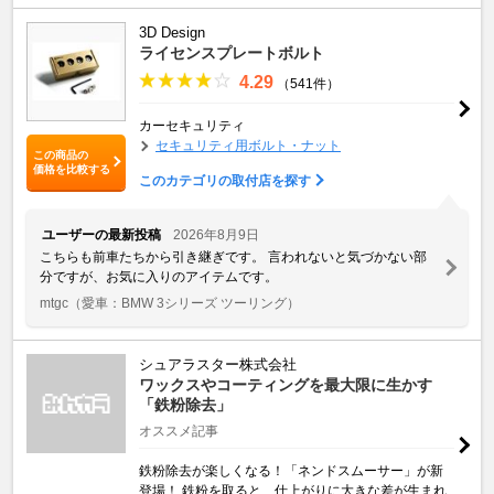
3D Design
ライセンスプレートボルト
4.29
（541件）
カーセキュリティ
セキュリティ用ボルト・ナット
この商品の
価格を比較する
このカテゴリの取付店を探す
ユーザーの最新投稿
2026年8月9日
こちらも前車たちから引き継ぎです。 言われないと気づかない部
分ですが、お気に入りのアイテムです。
mtgc
（愛車：BMW 3シリーズ ツーリング）
シュアラスター株式会社
ワックスやコーティングを最大限に生かす
「鉄粉除去」
オススメ記事
鉄粉除去が楽しくなる！「ネンドスムーサー」が新
登場！ 鉄粉を取ると、仕上がりに大きな差が生まれ