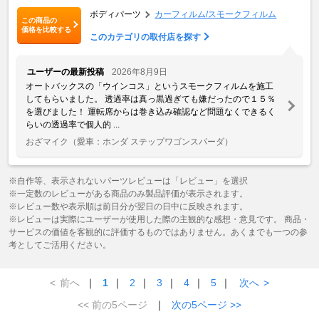
ボディパーツ
カーフィルム/スモークフィルム
この商品の
価格を比較する
このカテゴリの取付店を探す
ユーザーの最新投稿
2026年8月9日
オートバックスの「ウインコス」というスモークフィルムを施工
してもらいました。 透過率は真っ黒過ぎても嫌だったので１５％
を選びました！ 運転席からは巻き込み確認など問題なくできるく
らいの透過率で個人的 ...
おざマイク
（愛車：ホンダ ステップワゴンスパーダ）
※自作等、表示されないパーツレビューは「レビュー」を選択
※一定数のレビューがある商品のみ製品評価が表示されます。
※レビュー数や表示順は前日分が翌日の日中に反映されます。
※レビューは実際にユーザーが使用した際の主観的な感想・意見です。 商品・
サービスの価値を客観的に評価するものではありません。あくまでも一つの参
考としてご活用ください。
<
前へ
｜
1
｜
2
｜
3
｜
4
｜
5
｜
次へ
>
<< 前の5ページ
｜
次の5ページ >>